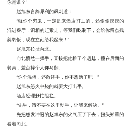
你是谁？”
赵旭东言辞犀利的讽刺道：
“就你个穷鬼，一定是来酒店打工的，还偷偷摸摸的
混进餐厅，识相的赶紧走，等我们吃剩下，会给你留点残
羹剩饭，现在立刻给我起来！”
赵旭东拉扯向北。
向北愤然一挥手，直接把他推了个趔趄，撞在后面的
餐桌，差点摔个人仰马翻。
“你个混蛋，还敢还手，你不想活了吧！”
赵旭东怒火中烧的就要大打出手。
酒店经理赶忙阻拦。
“先生，请不要在这里动手，让我来解决。”
先把怒发冲冠的赵旭东的火气压了下去，扭头郑重的
看着向北。