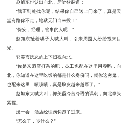
赵旭东也认出向北，牙呲欲裂道：
“我正到处找你呢，结果你自己送上门来了，真是天
堂有路你不走，地狱无门自来投！”
“保安，经理，管事的人呢！”
赵旭东扯着嗓子大喊大叫，引来周围人纷纷投来目
光。
郭美霞厌恶的上下扫视向北。
“你是来酒店打杂的吧，员工也配在这里用餐吗，向
北，你知道在这里吃饭的都是什么身份吗，就你这穷鬼，
也配来这里，啧啧啧，真是脸皮越来越厚了。”
赵旭东大喊大叫，郭美霞冷言冷语的讽刺，向北拳头
紧握。
没一会，酒店经理匆匆跑了过来。
“怎么了，吵什么？”