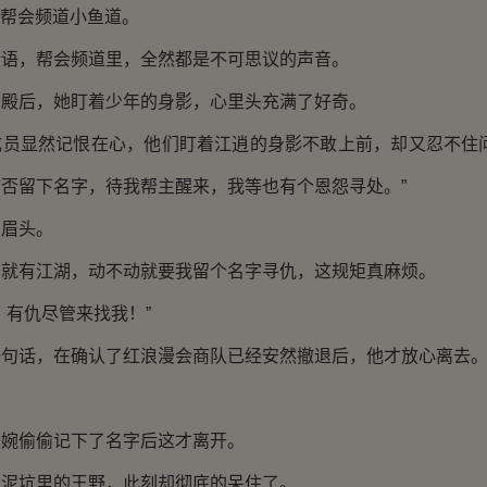
--帮会频道小鱼道。
，帮会频道里，全然都是不可思议的声音。
后，她盯着少年的身影，心里头充满了好奇。
显然记恨在心，他们盯着江逍的身影不敢上前，却又忍不住问
否留下名字，待我帮主醒来，我等也有个恩怨寻处。”
眉头。
有江湖，动不动就要我留个名字寻仇，这规矩真麻烦。
有仇尽管来找我！”
话，在确认了红浪漫会商队已经安然撤退后，他才放心离去
偷偷记下了名字后这才离开。
坑里的王野，此刻却彻底的呆住了。