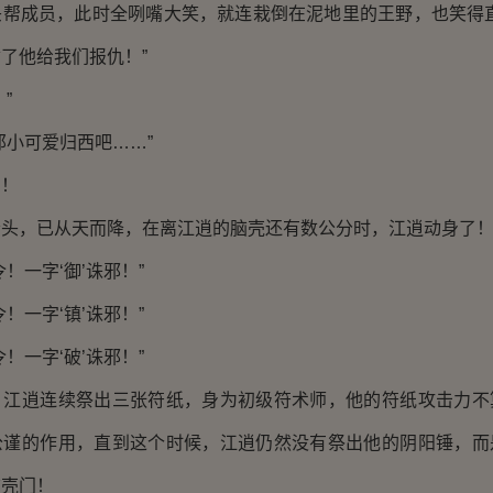
成员，此时全咧嘴大笑，就连栽倒在泥地里的王野，也笑得直
了他给我们报仇！”
”
小可爱归西吧……”
！
，已从天而降，在离江逍的脑壳还有数公分时，江逍动身了
一字‘御’诛邪！”
一字‘镇’诛邪！”
一字‘破’诛邪！”
逍连续祭出三张符纸，身为初级符术师，他的符纸攻击力不
公谨的作用，直到这个时候，江逍仍然没有祭出他的阴阳锤，而
脑壳门！