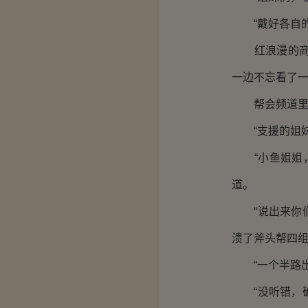
“戴好各自的
红浪漫的商队
一边不忘看了
帮会频道里，
“支援的姐妹们
“小鱼姐姐，怎
道。
“说出来你们
溃了斧头帮四组
“一个半路出现
“没听错，确