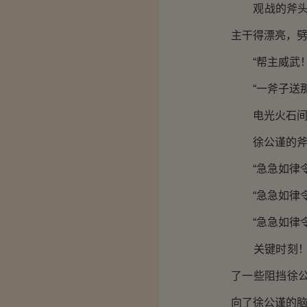
观战的斧头帮
主干得漂亮，劈
“帮主威武！
“一斧子送那
电光火石间
徐公谨的斧头
“急急如律令！
“急急如律令！
“急急如律令！
关键时刻！江
了一些阻挡徐
向了徐公谨的