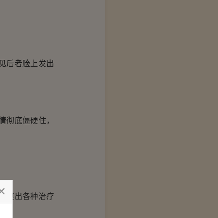
见后者脸上发出
情彻底僵硬住，
的摸出各种治疗