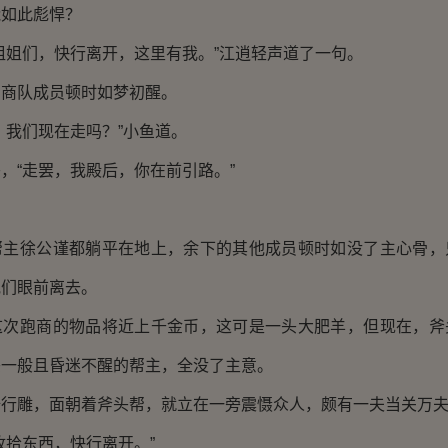
能如此彪悍？
姐们，快行离开，这里有我。”江逍轻声道了一句。
队成员顿时如梦初醒。
我们现在走吗？”小鱼道。
“走罢，我殿后，你在前引路。”
徐公谨都躺平在地上，余下的其他成员顿时如没了主心骨，
他们眼前离去。
跑商的物品将近上千金币，这可是一头大肥羊，但现在，斧
头一般且昏迷不醒的帮主，全没了主意。
雕，面朝着斧头帮，就立在一旁震慑众人，颇有一夫当关万夫
拾东西，快行离开。”