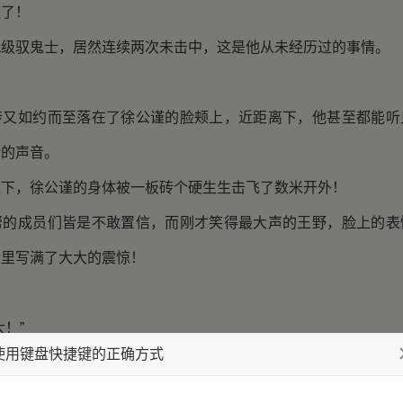
了！
驭鬼士，居然连续两次未击中，这是他从未经历过的事情。
如约而至落在了徐公谨的脸颊上，近距离下，他甚至都能听
断的声音。
，徐公谨的身体被一板砖个硬生生击飞了数米开外！
成员们皆是不敢置信，而刚才笑得最大声的王野，脸上的表
睛里写满了大大的震惊！
！”
使用键盘快捷键的正确方式
性成员，里面正巧没有一个奶妈职业，一众成员们手忙脚乱
坑里把自家老大拖出来后，发现他的脸已经肿大如猪头一般。