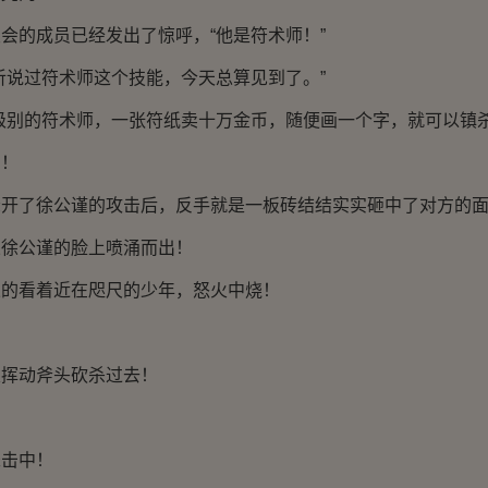
的成员已经发出了惊呼，“他是符术师！”
说过符术师这个技能，今天总算见到了。”
别的符术师，一张符纸卖十万金币，随便画一个字，就可以镇杀
！
了徐公谨的攻击后，反手就是一板砖结结实实砸中了对方的面
公谨的脸上喷涌而出！
看着近在咫尺的少年，怒火中烧！
！
动斧头砍杀过去！
击中！