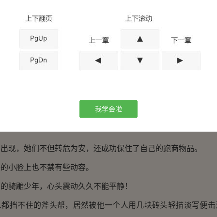
板砖，就是刘德华的脸都扛不住啊！
斧头帮成员，冷哼道：“还有谁要来打的？”
徐公谨都败下阵来了，斧头帮里，还会有谁再敢上前？
帮成员噤若寒蝉，竟是无人再胆敢出声！
包围的红浪漫会商队成员，则再也按耐不住心头的惊喜，纷纷
我学会啦
陷绝境，命悬一线！
现，她们不但转危为安，还成功保住了自己的跑商物品。
小脸上也不禁有些动容。
骑雕少年，心头震动久久不能平静！
挡不住的斧头帮，居然被他一个人用几块砖头轻描淡写便击