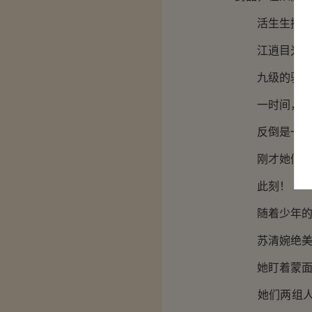
活生生挨了两
江逍目光扫过
九级的驭鬼士
一时间，斧头
反倒是一旁被
刚才她们还身
此刻！
随着少年的出
苏清婉绝美的
她盯着蒙面的
她们两组人都