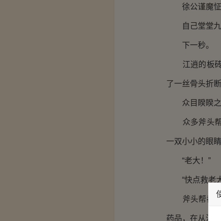
徐公谨魔怔
自己堂堂九级
下一秒。
江逍的板砖又
了一丝骨头折
众目睽睽之下
众多斧头帮的
一双小小的眼
“老大！”
“快点救老大
斧头帮都是男
药品，在从泥