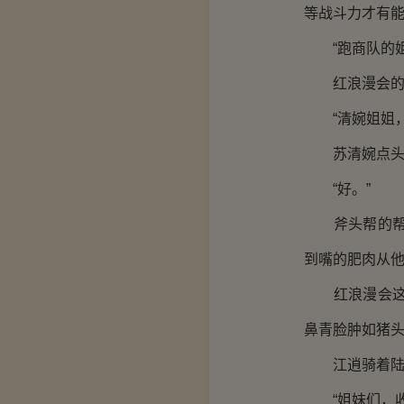
等战斗力才有
“跑商队的姐
红浪漫会的商
“清婉姐姐，
苏清婉点头，
“好。”
斧头帮的帮主
到嘴的肥肉从
红浪漫会这次
鼻青脸肿如猪
江逍骑着陆行
“姐妹们，收