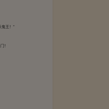
鬼王！”
门！