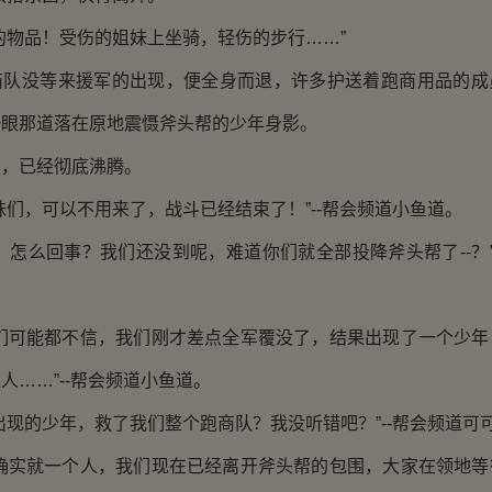
物品！受伤的姐妹上坐骑，轻伤的步行……”
没等来援军的出现，便全身而退，许多护送着跑商用品的成
一眼那道落在原地震慑斧头帮的少年身影。
已经彻底沸腾。
，可以不用来了，战斗已经结束了！”--帮会频道小鱼道。
么回事？我们还没到呢，难道你们就全部投降斧头帮了--？”
可能都不信，我们刚才差点全军覆没了，结果出现了一个少年
人……”--帮会频道小鱼道。
的少年，救了我们整个跑商队？我没听错吧？”--帮会频道可
实就一个人，我们现在已经离开斧头帮的包围，大家在领地等