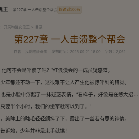
鬼王
阅读到100%
第227章 一人击溃整个帮会
：开局吻醒女鬼王
>
目录
第227章 一人击溃整个帮会
作者：
我爱吃炒鸡蛋
发布时间：
2025-09-21 18:00
字数：
2,062
他可不会是吓傻了吧？”红浪漫会的一成员疑惑道。
年都还不动一下，这很难不让人产生他被惊吓到的错觉。
是小脸中浮起了一抹疑惑表情，“看样子，好像是在憋大招…
只要半个小时，我们的援军就可以到了。”
美眸上的睫毛轻轻颤抖了下，露出了一丝若有思的神情。
诉她，少年并非是束手就擒！