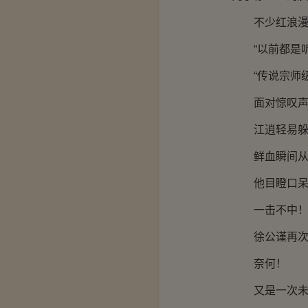
不少红浪漫会
“以前都是听
“传说宗师级
面对惊叹声
江逍轻易躲开
鲜血瞬间从徐
他目瞪口呆的
一击不中
徐公谨再次挥
奈何！
又是一次未