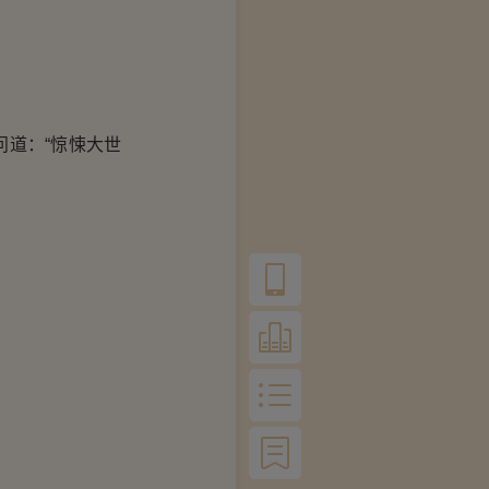
道：“惊悚大世
。