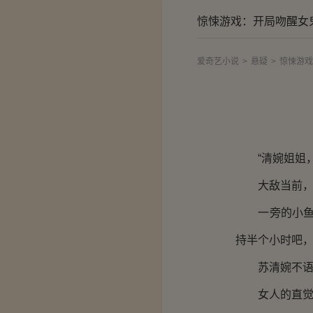
惊悚游戏：开局吻醒女
爱奇艺小说
>
悬疑
>
惊悚游戏
“清婉姐姐，
大敌当前，少
一旁的小鱼也
持半个小时吧，
苏清婉不语，
女人的直觉告