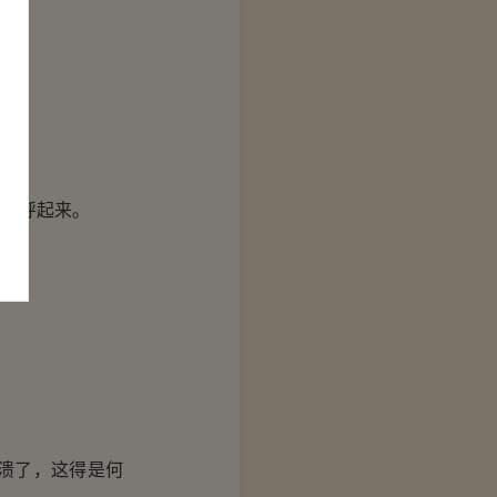
欢呼起来。
溃了，这得是何