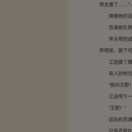
用支援了……”
随着她的话语
苏清婉负责殿
斧头帮的成员
界规矩，阁下可
江逍摸了摸
有人的地方就
“我叫王野！
江逍甩下一句
“王野？”
远处的苏清婉
只是还栽在泥