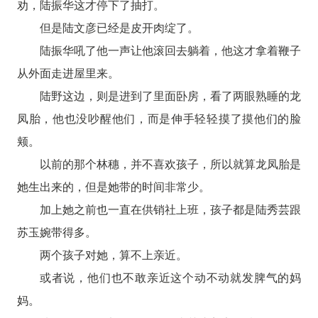
劝，陆振华这才停下了抽打。
但是陆文彦已经是皮开肉绽了。
陆振华吼了他一声让他滚回去躺着，他这才拿着鞭子
从外面走进屋里来。
陆野这边，则是进到了里面卧房，看了两眼熟睡的龙
凤胎，他也没吵醒他们，而是伸手轻轻摸了摸他们的脸
颊。
以前的那个林穗，并不喜欢孩子，所以就算龙凤胎是
她生出来的，但是她带的时间非常少。
加上她之前也一直在供销社上班，孩子都是陆秀芸跟
苏玉婉带得多。
两个孩子对她，算不上亲近。
或者说，他们也不敢亲近这个动不动就发脾气的妈
妈。