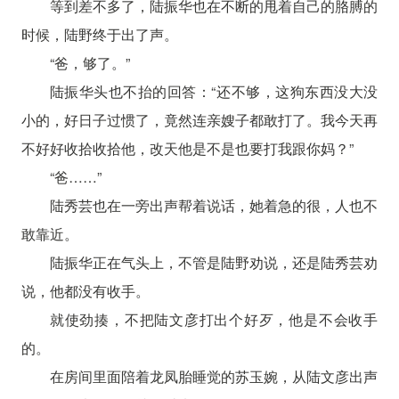
等到差不多了，陆振华也在不断的甩着自己的胳膊的
时候，陆野终于出了声。
“爸，够了。”
陆振华头也不抬的回答：“还不够，这狗东西没大没
小的，好日子过惯了，竟然连亲嫂子都敢打了。我今天再
不好好收拾收拾他，改天他是不是也要打我跟你妈？”
“爸……”
陆秀芸也在一旁出声帮着说话，她着急的很，人也不
敢靠近。
陆振华正在气头上，不管是陆野劝说，还是陆秀芸劝
说，他都没有收手。
就使劲揍，不把陆文彦打出个好歹，他是不会收手
的。
在房间里面陪着龙凤胎睡觉的苏玉婉，从陆文彦出声