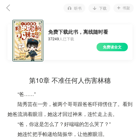
书架
听书
下载
免费下载此书，离线随时看
37249
人已下载
免费读全文
第10章 不准任何人伤害林穗
“爸……”
陆秀芸在一旁，被两个哥哥跟爸爸吓得愣住了。看到
她爸流淌着眼泪，她这才回过神来，连忙走上去。
“爸，你这是怎么了？好端端的怎么哭了？”
她连忙把手帕递给陆振华，让他擦眼泪。