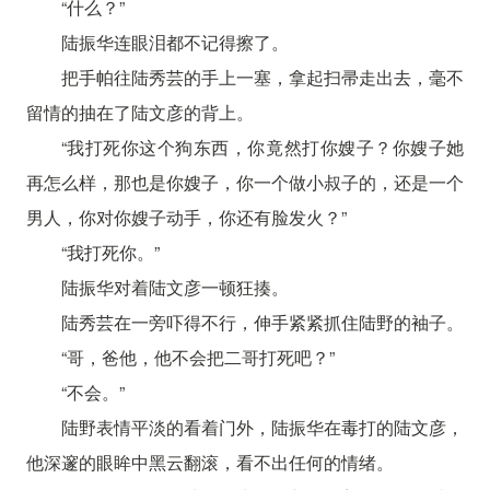
“什么？”
陆振华连眼泪都不记得擦了。
把手帕往陆秀芸的手上一塞，拿起扫帚走出去，毫不
留情的抽在了陆文彦的背上。
“我打死你这个狗东西，你竟然打你嫂子？你嫂子她
再怎么样，那也是你嫂子，你一个做小叔子的，还是一个
男人，你对你嫂子动手，你还有脸发火？”
“我打死你。”
陆振华对着陆文彦一顿狂揍。
陆秀芸在一旁吓得不行，伸手紧紧抓住陆野的袖子。
“哥，爸他，他不会把二哥打死吧？”
“不会。”
陆野表情平淡的看着门外，陆振华在毒打的陆文彦，
他深邃的眼眸中黑云翻滚，看不出任何的情绪。