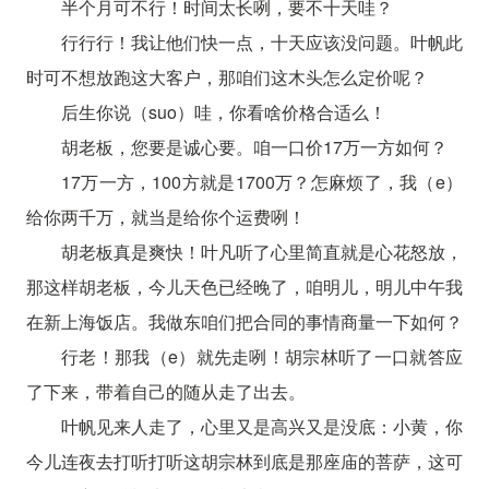
半个月可不行！时间太长咧，要不十天哇？
行行行！我让他们快一点，十天应该没问题。叶帆此
时可不想放跑这大客户，那咱们这木头怎么定价呢？
后生你说（suo）哇，你看啥价格合适么！
胡老板，您要是诚心要。咱一口价17万一方如何？
17万一方，100方就是1700万？怎麻烦了，我（e）
给你两千万，就当是给你个运费咧！
胡老板真是爽快！叶凡听了心里简直就是心花怒放，
那这样胡老板，今儿天色已经晚了，咱明儿，明儿中午我
在新上海饭店。我做东咱们把合同的事情商量一下如何？
行老！那我（e）就先走咧！胡宗林听了一口就答应
了下来，带着自己的随从走了出去。
叶帆见来人走了，心里又是高兴又是没底：小黄，你
今儿连夜去打听打听这胡宗林到底是那座庙的菩萨，这可