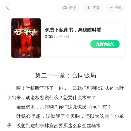
书架
听书
下载
免费下载此书，离线随时看
37251
人已下载
免费读全文
第二十一章：合同饭局
噗！叶帆听了吓了一跳，一口就把刚刚喝进去的水吐
了出来，胡老板您说什么？您要什么木材？
金丝楠木……咋咧？你们这儿也没（me）有？
叶帆心里想，哎呦我了个天呐，还以为这是个小单
子，没想到这胡宗林竟然要买这么多金丝楠木！