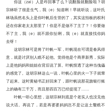
你这（zai）人是咋回事了么？说翻脸就翻脸啦？胡
宗林听了很是生气，我（e）知道咧！早就听说，这叶氏
林场虽然名头上是你叶帆后生管的了，其实这拍板的权利
还在你家老太太那里了！你是不是做不了主了？！你要做
不了主，我（e）就不跟你扯咧，我（e）就直接找你妈
去呀！
这胡宗林可是将了叶帆一军，叶帆现在可谓是春风得
意，就是讨厌别人瞧不起他。觉得他是个商界新秀，实际
上是他妈妈和姐姐在背后说了算。叶帆恨透了这种当傀儡
的感觉了。这胡宗林这么一说，叶帆心里的火一下子就窜
了起来。这时黄秘书正好回来了，跟叶帆说那花旗银行账
上的确有三千万，而且那四百万已经提现了……
叶帆一听心里想，这胡宗林到底是个老实人也没见他
说大话。再说了，若是再婆婆妈妈岂不是让这土鳖瞧不