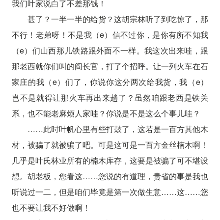
我们叶家说白了不差那钱！
甚了？一半一半的给货？这胡宗林听了到吃惊了，那
不行！老弟呀！不是我（e）信不过你，是你有所不知我
（e）们山西那儿铁路跟外面不一样。我这次出来哇，跟
那老西就你们叫的阎长官，打了个招呼。让一列火车在石
家庄的我（e）们了，你说你这分两次给我货，我（e）
岂不是就得让那火车再出来趟了？虽然咱跟老西是铁关
系，也不能老麻烦人家哇？你说是不是这么个事儿哇？
……此时叶帆心里有些打鼓了，这若是一百方其他木
材，被骗了就被骗了吧。可是这可是一百方金丝楠木啊！
几乎是叶氏林业所有的楠木库存，这要是被骗了可不堪设
想。胡老板，您看这……您说的有道理，贵省的事是我也
听说过一二，但是咱们毕竟是第一次做生意……这……您
也不要让我不好做啊！