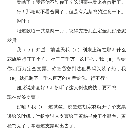
看啥了！我还信不过你了？这胡宗林看来有点醉了。
行！那咱就不看合同了，但是有几条您的注意一下。
说哇！
咱这款项一共是两千万，您得先给我点定金我好给您
发货！
我（ｅ）知道，前些天我（e）刚来上海在那叫什么
花旗银行开了个户。存了三千万，这样么，我（e）先给
你四百万定金支票。你把货交到法租界码头装了船，我
（e）就把剩下一千六百万的支票给你。行不行？
如此说来甚好！叶帆听了这人倒也爽快，要不您……
现在就签支票？
好嘞！我（e）这就签。说罢这胡宗林就开了个支票
递给这叶帆，叶帆拿过来支票给了黄秘书使了个眼色。黄
秘书见了，拿着这支票就出去了。