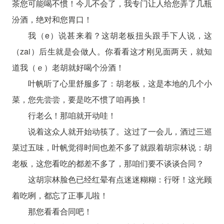
茶您可能喝不惯！今儿不会了，我专门让人给您弄了几瓶
汾酒，绝对和您胃口！
我（e）说甚来着？这胡老板扭头跟手下人说，这
（zai）后生就是会做人。你看看这才刚见面两天，就知
道我（ｅ）老胡就好喝个汾酒！
叶帆听了心里舒服多了：胡老板，这是本地的几个小
菜，您先尝尝，要是吃不惯了咱再换！
行老么！那咱就开动哇！
说着这众人就开始动筷了。这过了一会儿，酒过三巡
菜过五味，叶帆觉得时间也差不多了就跟着胡宗林说：胡
老板，这您看吃的都差不多了，那咱们要不谈谈合同？
这胡宗林脸色已经红晕有点迷迷糊糊：行呀！这光顾
着吃咧，都忘了正事儿啦！
那您看看合同吧！