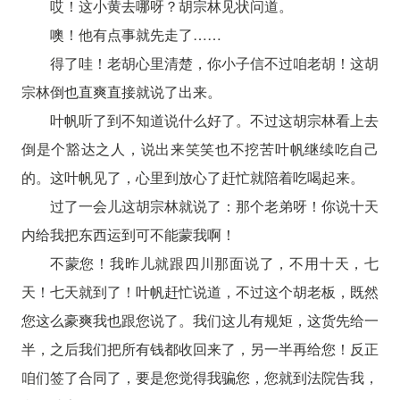
哎！这小黄去哪呀？胡宗林见状问道。
噢！他有点事就先走了……
得了哇！老胡心里清楚，你小子信不过咱老胡！这胡
宗林倒也直爽直接就说了出来。
叶帆听了到不知道说什么好了。不过这胡宗林看上去
倒是个豁达之人，说出来笑笑也不挖苦叶帆继续吃自己
的。这叶帆见了，心里到放心了赶忙就陪着吃喝起来。
过了一会儿这胡宗林就说了：那个老弟呀！你说十天
内给我把东西运到可不能蒙我啊！
不蒙您！我昨儿就跟四川那面说了，不用十天，七
天！七天就到了！叶帆赶忙说道，不过这个胡老板，既然
您这么豪爽我也跟您说了。我们这儿有规矩，这货先给一
半，之后我们把所有钱都收回来了，另一半再给您！反正
咱们签了合同了，要是您觉得我骗您，您就到法院告我，