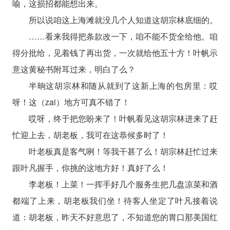
喻，这损招都能想出来。
所以说咱这上海滩就没几个人知道这胡宗林底细的。
……看来我得把条款改一下，咱不能不货全给他。咱
得分批给，见着钱了再出货，一次就给他五十方！叶帆示
意这黄秘书附耳过来，明白了么？
半晌这胡宗林和随从就到了这新上海的包房里：哎
呀！这（zai）地方可真不错了！
哎呀，终于把您盼来了！叶帆看见这胡宗林进来了赶
忙迎上去，胡老板，我可在这恭候多时了！
叶老板真是客气咧！等我干甚了么！胡宗林赶忙过来
跟叶凡握手，你挑的这地方好！真好了么！
李老板！上菜！一挥手好几个服务生把几盘凉菜和酒
都端了上来，胡老板我们坐！待客人坐定了叶凡接着说
道：胡老板，昨天不好意思了，不知道您的胃口那美国红