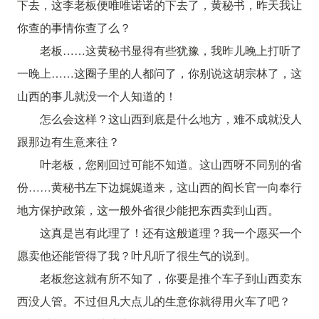
下去，这李老板便唯唯诺诺的下去了，黄秘书，昨天我让
你查的事情你查了么？
老板……这黄秘书显得有些犹豫，我昨儿晚上打听了
一晚上……这圈子里的人都问了，你别说这胡宗林了，这
山西的事儿就没一个人知道的！
怎么会这样？这山西到底是什么地方，难不成就没人
跟那边有生意来往？
叶老板，您刚回过可能不知道。这山西呀不同别的省
份……黄秘书左下边娓娓道来，这山西的阎长官一向奉行
地方保护政策，这一般外省很少能把东西卖到山西。
这真是岂有此理了！还有这般道理？我一个愿买一个
愿卖他还能管得了我？叶凡听了很生气的说到。
老板您这就有所不知了，你要是推个车子到山西卖东
西没人管。不过但凡大点儿的生意你就得用火车了吧？