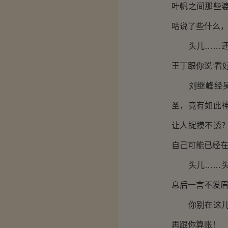
叶帆之间那些
咕说了些什么
头儿……还记
王丁跟你说‘看
刘继峰经吴晓
圣，竟有如此
让人捉摸不透
自己可能已经
头儿……头儿
息后一言不发
你别在这儿废
再跟你算账！