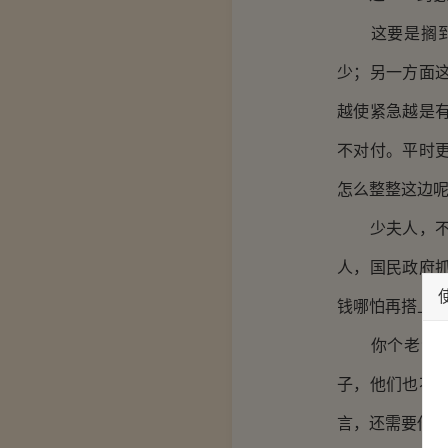
这要是搁到平
少；另一方面
越使紧急越是
不对付。平时
怎么整整这边
少夫人，不是
人，国民政府
钱哪怕再搭上
你个老油条竟
子，他们也不
言，还需要你