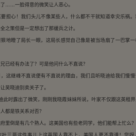
跑了……一脸得意的微笑让人恶心。
担心！我们头儿不像某些人，什么都不干就知道幸灾乐祸。
十全之策但是一定想出了那缓兵之计。
地瞪了局长一眼，这局长感觉自己像是被当场扇了一巴掌一
已经有办法了？可是他问什么不直说？
这继峰不直说便有不直说的理由，我们且听晓迪给我们慢慢
，让吴晓迪别卖关子了。
此时露出了微笑，刚刚我晓霞妹妹所说，叶家不仅跟这英租界
国人都是铁关系对否？
里倒是有几个熟人。这美国也有些老同学，他们能帮上忙么
三哥这件事儿上这英国人靠不上，美国人更不靠谱！您呀