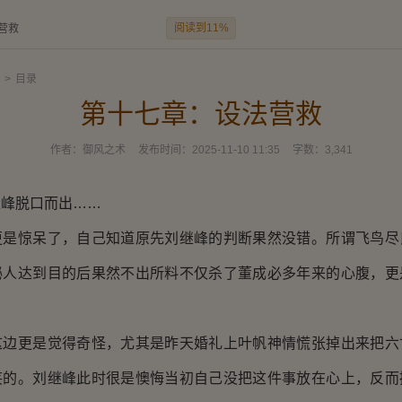
阅读到11%
营救
>
目录
第十七章：设法营救
作者：
御风之术
发布时间：
2025-11-10 11:35
字数：
3,341
峰脱口而出……
惊呆了，自己知道原先刘继峰的判断果然没错。所谓飞鸟尽
秘人达到目的后果然不出所料不仅杀了董成必多年来的心腹，更
。
更是觉得奇怪，尤其是昨天婚礼上叶帆神情慌张掉出来把六
笑的。刘继峰此时很是懊悔当初自己没把这件事放在心上，反而