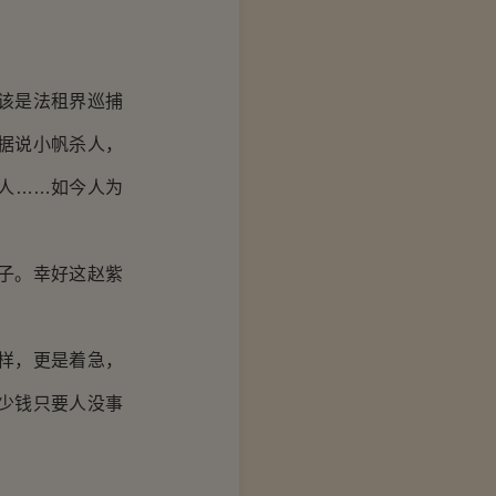
该是法租界巡捕
据说小帆杀人，
人……如今人为
子。幸好这赵紫
样，更是着急，
少钱只要人没事