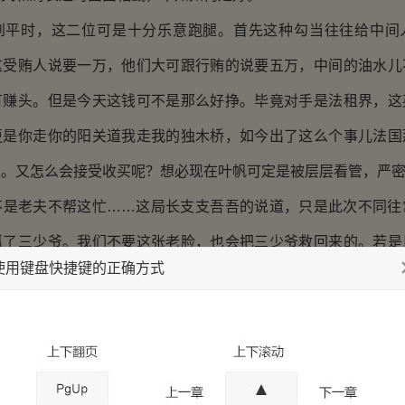
时，这二位可是十分乐意跑腿。首先这种勾当往往给中间
这受贿人说要一万，他们大可跟行贿的说要五万，中间的油水儿
有赚头。但是今天这钱可不是那么好挣。毕竟对手是法租界，这
更是你走你的阳关道我走我的独木桥，如今出了这么个事儿法国
呢。又怎么会接受收买呢？想必现在叶帆可定是被层层看管，严
老夫不帮这忙……这局长支支吾吾的说道，只是此次不同往
抓了三少爷。我们不要这张老脸，也会把三少爷救回来的。若是
使用键盘快捷键的正确方式
几个女人这事儿倒也有商量……只是这法国人……
说废话！这时叶晓霞可忍不住了，哼！这中统、军统和美
敢抓我叶家的人！还用得着你那张臭脸？！就是日本人对我们叶
上下打点？莫不是我叶家素来跟法租界有间隙，还用得着求将与