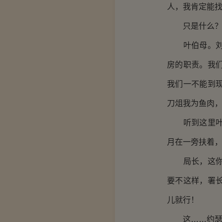
人，我肯定能
只是什么？这
叶伯母。刘继
房的职责。我
我们一不能到
刀俎我为鱼肉
听到这里叶老
月在一旁扶着
局长，这你看
要不这样，署
儿就行！
这……约瑟夫