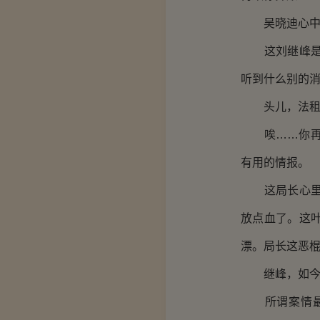
吴晓迪心中咯
这刘继峰是说
听到什么别的
头儿，法租界
唉……你再去
有用的情报。
这局长心里暗
放点血了。这
漂。局长这恶
继峰，如今
所谓案情最基