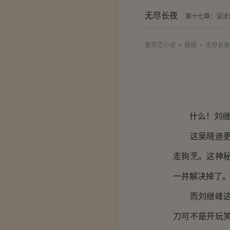
无尽长夜
第十七章：设法
爱奇艺小说
>
悬疑
>
无尽长夜
什么！刘继
这吴晓迪更是
走狗烹。这神
一并解决掉了
而刘继峰这边
刀可不是开玩