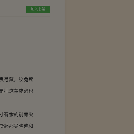
加入书架
良弓藏，狡兔死
是把这董成必也
寸有余的剔骨尖
操起那吴晓迪和