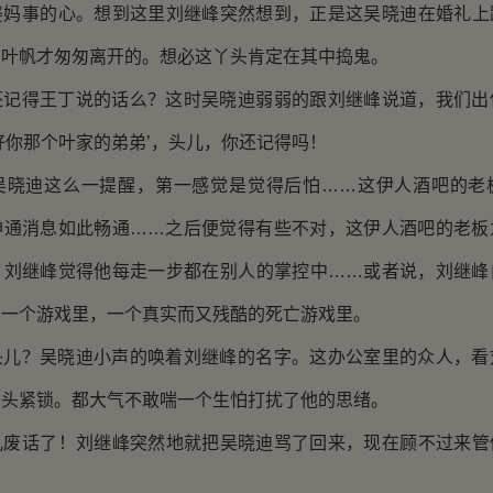
婆妈事的心。想到这里刘继峰突然想到，正是这吴晓迪在婚礼上
，叶帆才匆匆离开的。想必这丫头肯定在其中捣鬼。
得王丁说的话么？这时吴晓迪弱弱的跟刘继峰说道，我们出
好你那个叶家的弟弟’，头儿，你还记得吗！
迪这么一提醒，第一感觉是觉得后怕……这伊人酒吧的老
神通消息如此畅通……之后便觉得有些不对，这伊人酒吧的老板
？刘继峰觉得他每走一步都在别人的掌控中……或者说，刘继峰
在一个游戏里，一个真实而又残酷的死亡游戏里。
？吴晓迪小声的唤着刘继峰的名字。这办公室里的众人，看
眉头紧锁。都大气不敢喘一个生怕打扰了他的思绪。
话了！刘继峰突然地就把吴晓迪骂了回来，现在顾不过来管