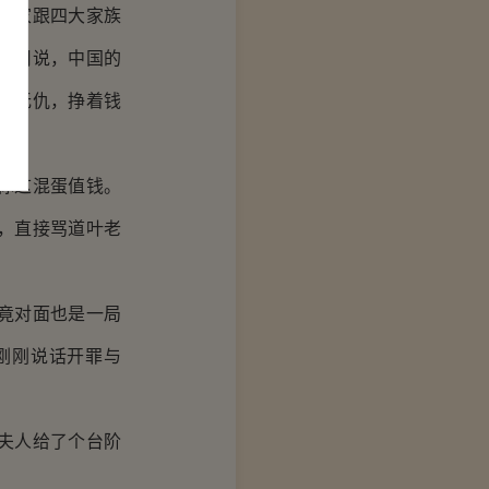
叶家跟四大家族
不用说，中国的
冤无仇，挣着钱
你这混蛋值钱。
，直接骂道叶老
竟对面也是一局
刚刚说话开罪与
夫人给了个台阶