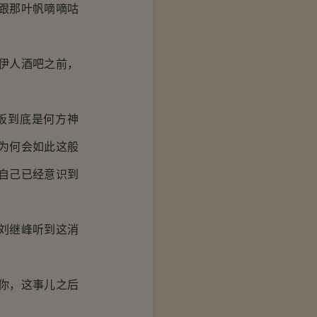
跟那叶帆嘀嘀咕
伊人酒吧之前，
板到底是何方神
为何会如此这般
自己已经意识到
刘继峰听到这消
你，这事儿之后