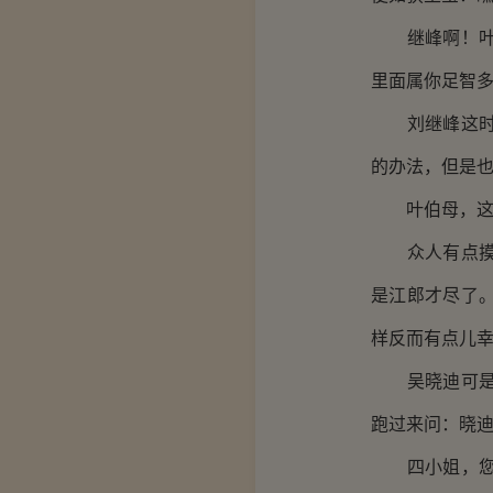
继峰啊！叶老
里面属你足智
刘继峰这时脸
的办法，但是
叶伯母，这晓
众人有点摸不
是江郎才尽了
样反而有点儿
吴晓迪可是明
跑过来问：晓
四小姐，您没