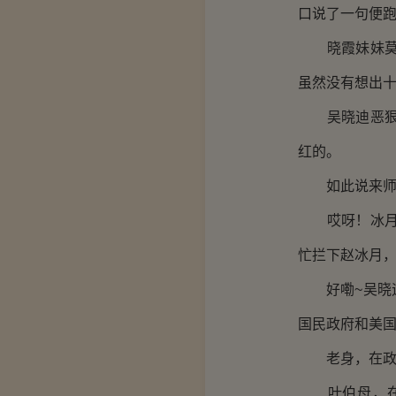
口说了一句便
晓霞妹妹莫要
虽然没有想出
吴晓迪恶狠狠
红的。
如此说来师兄
哎呀！冰月，
忙拦下赵冰月
好嘞~吴晓迪
国民政府和美
老身，在政府
叶伯母，在叶