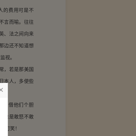
人的费用可是不
不言而喻。往往
英、法之间向来
那边还不知道想
密监视。
常，若是那美国
日本人，多使些
国人借他们个胆
家也是敢怒不敢
你？可笑！