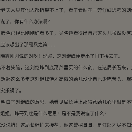
夫人见其他人都指望不上了，看了看站在一旁仔细思考的刘
多谋了。你有什么办法啊？
色已经比刚刚好看多了，吴晓迪看得出自己家头儿虽然没有
也应该想出了那缓兵之策……
霞刚刚说的对呀！说罢，这刘继峰便走出了门下楼去了。
着头脑，这刘继峰到底葫芦里买的什么药。在这局长看来，
。想起这么多年这刘继峰恃才高傲的劲儿没让自己少吃苦头，现
幸灾乐祸了。
白了刘继峰的意思，她看见局长脸上那得意劲儿心里很是不
迪姐姐，峰哥到底是什么意思？是不是我说错了什么？
说错！这局长赶忙来接茬，你这警探哥哥，是江郎才尽不知