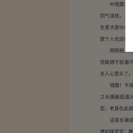
叶晓霞这小丫
同气连枝，只
生意大部分都
放个人也没有
刚刚局长这一
但是碍于前面
夫人心里头了
晓霞！不得无
之长撕破脸面
您，老身在此
这局长被这小
便如获至宝：