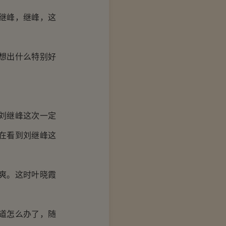
继峰，继峰，这
想出什么特别好
刘继峰这次一定
在看到刘继峰这
爽。这时叶晓霞
道怎么办了，随