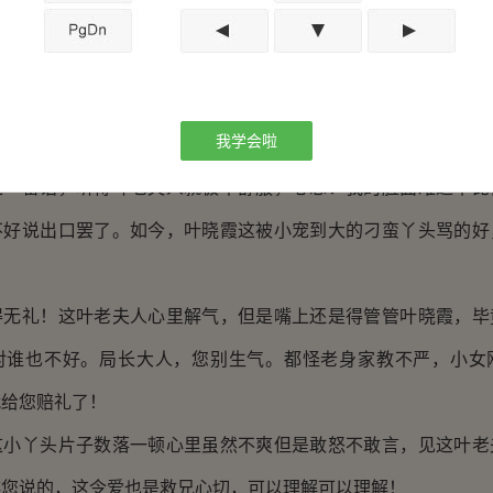
头可不管什么礼数不礼数的，直接破口就骂！想来也是，这
要是国民政府的地界，哪有人敢随便放肆。这美国人和英国人更
是仰仗着叶家运营。至于那日本人虽然阴险狡诈，但是与叶家无
我学会啦
什么大不了的。
番话，听得叶老夫人就极不舒服，心想：我的脸面难道不比
不好说出口罢了。如今，叶晓霞这被小宠到大的刁蛮丫头骂的好
。
礼！这叶老夫人心里解气，但是嘴上还是得管管叶晓霞，毕
对谁也不好。局长大人，您别生气。都怪老身家教不严，小女
就给您赔礼了！
丫头片子数落一顿心里虽然不爽但是敢怒不敢言，见这叶老
瞧您说的，这令爱也是救兄心切，可以理解可以理解！