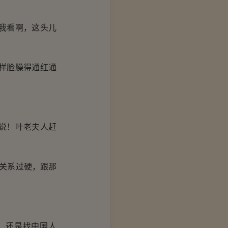
我看啊，这头儿
样脸臊得通红通
说！叶老夫人赶
关系过硬，跟那
？
，还是找中国人