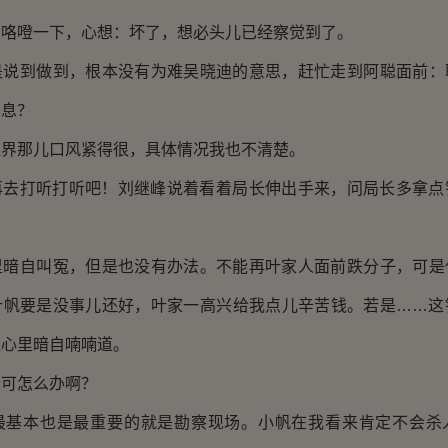
噔一下，心想：坏了，想必头儿已经察觉到了。
到做到，根本没有为难吴晓迪的意思，赶忙走到阿聪面前：
消息？
那儿口风紧得很，具体情况我也不清楚。
打听打听吧！刘继峰说着看着局长伸出手来，问局长多拿点
自叫冤，但是也没有办法。不能再叶家人面前跌分子，可是
叶帆要是没事儿还好，叶家一高兴给我点儿辛苦钱。若是……这
棍心里暗自喃喃道。
可怎么办啊？
本也是最重要的就是勘察现场。小帆在我看来肯定不会杀