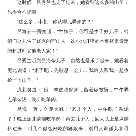
这时候，吕秀兰也走了过来，她看到这么多的山羊，
乐得合不拢嘴。
“这么多，小北，你从哪儿弄来的？”
吕海在一旁笑道：“兰妹子，你可是生了好儿子，给
咱们这儿生了优秀的守山人！这小北打猎的本事将来肯定
能超过师父他老人家！”
吕秀兰听到吕海夸儿子，自然也是乐了起来，她看着
庞北说道：“累了吧，先歇息一会儿，我叫人跟我一起收
拾一下山羊。”
庞北笑道：“娘，羊皮收起来，留着做被褥，中午弄
点羊杂汤，晚上吃羊肉。”
吕海一听，立即大喊：“来几个人，中午吃羊杂汤
了！晚上庞北请咱吃羊肉！再去几个人，回大队上拿点调
料过来！叫几个做饭好吃的婆娘来，别用人家孤儿寡母