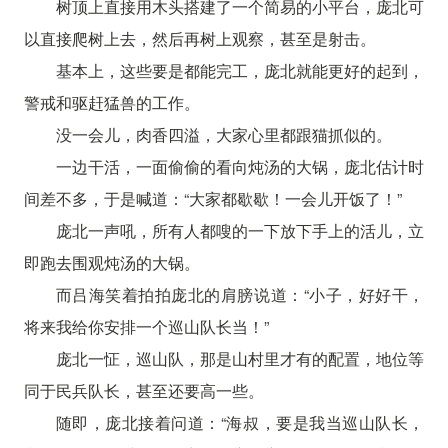
树顶上直接用木头搭建了一个简易的小平台，庞北可
以直接爬树上去，然后再树上观察，甚至是射击。
基本上，这些要是都能完工，庞北就能更好的起到，
警戒和驱赶猛兽的工作。
没一会儿，肉香四溢，大家心里都跟猫抓似的。
一边干活，一面偷偷的看向炖汤的大锅，庞北估计时
间差不多，于是喊道：“大家都歇歇！一会儿开饭了！”
庞北一声吼，所有人都嗖的一下放下手上的活儿，立
即跑去围观炖汤的大锅。
而吕海笑着拍拍庞北的肩膀说道：“小子，好好干，
将来我给你安排一个巡山队长当！”
庞北一怔，巡山队，那是山村里才有的配置，地位等
同于民兵队长，甚至还要高一些。
随即，庞北接着问道：“海叔，要是我当巡山队长，