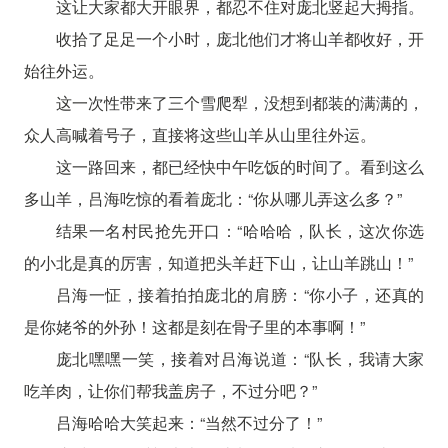
这让大家都大开眼界，都忍不住对庞北竖起大拇指。
收拾了足足一个小时，庞北他们才将山羊都收好，开
始往外运。
这一次性带来了三个雪爬犁，没想到都装的满满的，
众人高喊着号子，直接将这些山羊从山里往外运。
这一路回来，都已经快中午吃饭的时间了。看到这么
多山羊，吕海吃惊的看着庞北：“你从哪儿弄这么多？”
结果一名村民抢先开口：“哈哈哈，队长，这次你选
的小北是真的厉害，知道把头羊赶下山，让山羊跳山！”
吕海一怔，接着拍拍庞北的肩膀：“你小子，还真的
是你姥爷的外孙！这都是刻在骨子里的本事啊！”
庞北嘿嘿一笑，接着对吕海说道：“队长，我请大家
吃羊肉，让你们帮我盖房子，不过分吧？”
吕海哈哈大笑起来：“当然不过分了！”