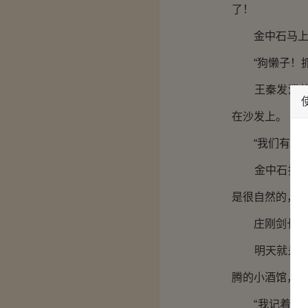
了！
金中石马上蹲
“狗懒子！抓
王秦发泄着心
在沙发上。
“我们有十年
金中石把资料
是很自然的，
庄刚剑长叹一
明天就是星期
腾的小酒馆，
“我记着应该