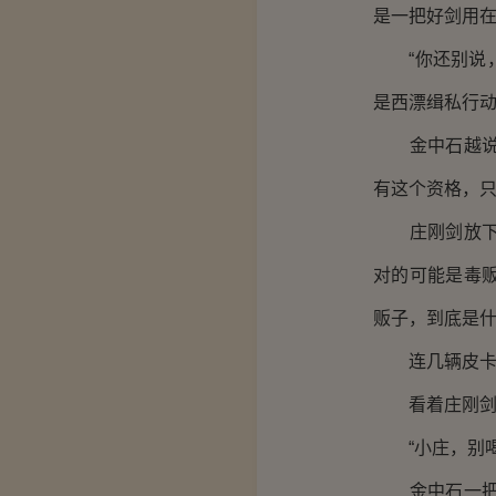
是一把好剑用
“你还别说，
是西漂缉私行动
金中石越说越
有这个资格，
庄刚剑放下酒
对的可能是毒
贩子，到底是
连几辆皮卡车
看着庄刚剑独
“小庄，别喝
金中石一把抢