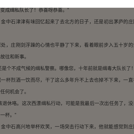
变成缉私队长了！恭喜呀恭喜。”
中石津津有味回忆起来了去北方的日子，还是初出茅庐的庄
，庄刚剑浮躁的心情也平静了下来，看着眼前步入五十岁的
的故往和新事。
是个不成气候的缉私警察。哪像您，十年前就是缉毒大队长了！
杯烈酒一饮而尽，干了这么多年升不上去也掉不下来，一直
有任何机会了。
退休咯。这次西漂缉私行动，可能是我最后一次出任务了，没
一杯。”
中石高兴地举杯欢笑，一场突击行动下来，他就能感觉到庄