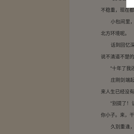
不稳重，现在都
小包间里，金
北方环境呢。
话到回忆深处
说不清道不楚
“十年了我还
庄刚剑端起一
来人生已经没
“别提了！该
你小子。来，干
久别重逢，金