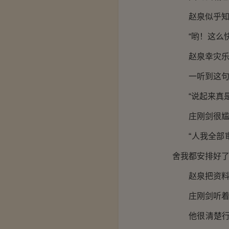
赵泉似乎知道
“哟！这么快就回
赵泉幸灾乐祸
一听到这句话
“说起来真是一
庄刚剑很尴尬
“人我全部审
舍我都安排好了
赵泉把资料递
庄刚剑听着车
他很清楚行政处