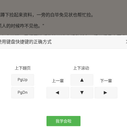
下捡起来资料，一旁的白毕免见状也帮忙捡。
人的时候咋不见他。”
中不满，已经开始后悔接下这个缉私任务，恨不得马上回家
使用键盘快捷键的正确方式
没见了吧！喝两杯？”
抱在怀里，微笑着邀请庄刚剑，他一个北方人突然来到南方
就好像当初自己刚刚去到北方一样。
声，让王秦和白毕免去休息。
天了，很多做生意都夜不闭户，准备食材，迎接赶集天的到
金中石做庄。
我学会啦
是九九年，抓走私车的时候。那会儿你和那年轻人（王秦）一