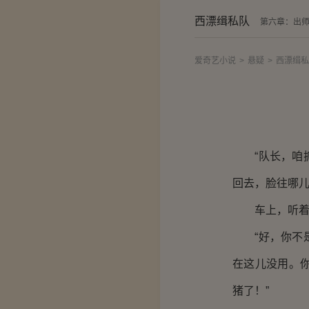
西漂缉私队
第六章：出
爱奇艺小说
>
悬疑
>
西漂缉私
“队长，咱抓
回去，脸往哪儿
车上，听着王
“好，你不是
在这儿没用。
猪了！”