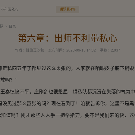
阅读到4%
师不利带私心
队
>
目录
第六章：出师不利带私心
作者：
鲤鱼豆沙包
发布时间：
2023-09-15 14:32
字数：
2,037
走私四五年了都见过这么嚣张的，人家就在咱眼皮子底下销毁
放啊？”
秦愤愤不平，庄刚剑也很憋屈，缉私队都沉浸在失落的气氛
没见过那么嚣张的吗？现在看到了！咱就告诉你，这里不是黑
你知道吗？刚才那些人人手一把杀猪刀，要不是我们来的快，这