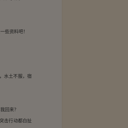
一些资料吧！
，水土不服，宿
我回来？
的突击行动都白扯