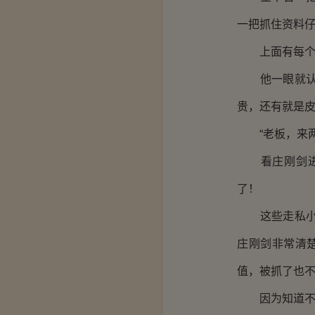
一把抓住资料
上面有每个人
他一眼就认出
贵，还有就是
“老板，来两
看庄刚剑进入
了！
这些走私小贩
庄刚剑非常清楚
值，被抓了也
因为知道不会