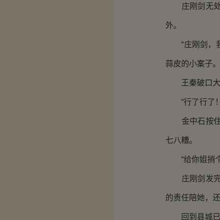
庄刚剑无处发
外。
“庄刚剑，我
蒜皮的小案子。
王秦破口大骂
“行了行了！
金中石按住王
七八糟。
“给你姐捎个
庄刚剑发完火
的责任陪她，
回到县城已经