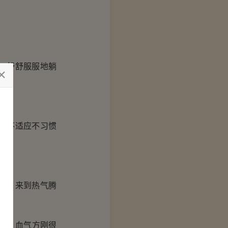
，舒舒服服地躺
，不适应不习惯
来。来到热气腾
样，血气方刚很