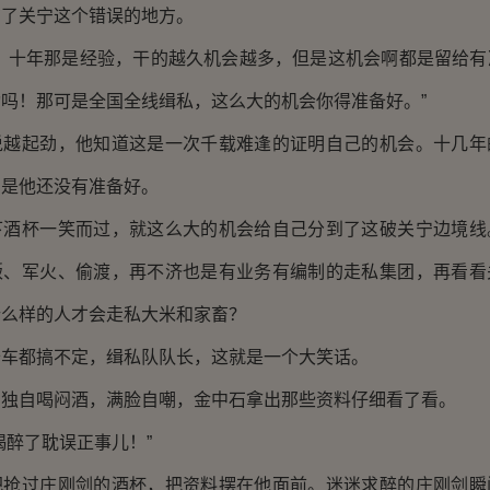
在了关宁这个错误的地方。
十年那是经验，干的越久机会越多，但是这机会啊都是留给有
吗！那可是全国全线缉私，这么大的机会你得准备好。”
起劲，他知道这是一次千载难逢的证明自己的机会。十几年
只是他还没有准备好。
杯一笑而过，就这么大的机会给自己分到了这破关宁边境线
贩、军火、偷渡，再不济也是有业务有编制的走私集团，再看看
什么样的人才会走私大米和家畜？
都搞不定，缉私队队长，这就是一个大笑话。
自喝闷酒，满脸自嘲，金中石拿出那些资料仔细看了看。
醉了耽误正事儿！”
过庄刚剑的酒杯，把资料摆在他面前。迷迷求醉的庄刚剑瞬