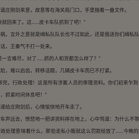
庄刚剑来意，故意等在海关局门口，手里揣着一叠文件。
来了。这......皮卡车队抓到了吧！”
，言外之意就是缉私队队长也不过如此，还是我送你们缉私队
，王秦气不打一处来。
言难尽，对了......抓的人和货都怎么样了？”
，难以启齿，转移话题，几辆皮卡车而已不打紧。
完，行政处理！这是所有涉案人员的审理资料。你们初来乍到
，抓紧时间休息吧！”
给庄刚剑后，心情愉快地开车走了。
声远去，愤怒地一把讲资料摔在地上，心中骂道：为什么不等
理意味着什么，那些走私小贩就这么罚款给放了......今晚