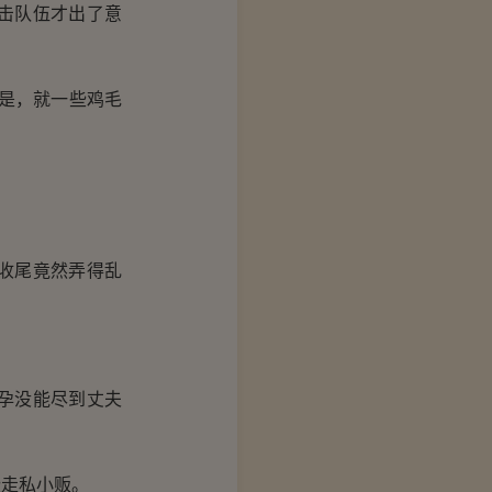
击队伍才出了意
是，就一些鸡毛
收尾竟然弄得乱
孕没能尽到丈夫
。
走私小贩。