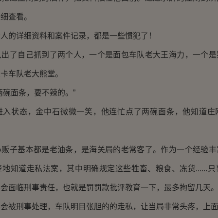
仔细查看。
的详细资料和案件记录，都是一些惯犯了！
了自己抓到了两个人，一个是面包车队老大王海力，一个是
皮卡车队老大熊堂。
碗面条，要不辣的。”
状态，金中石微微一笑，他连忙点了两碗面条，他知道庄
子基本都是老油条，是海关局的老常客了。作为一个经验丰
地知道走私法案，其中明确规定这些牲畜、粮食、冻货......
不会面临刑事责任，也就是罚罚款批评教育一下，最多拘留几天
被刑事处理，车队明目张胆的的走私，让当局非常头疼，上面