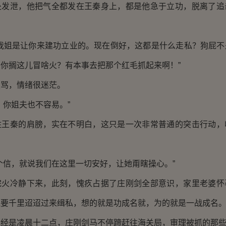
泄，他把气全都发在王秦身上，都是他急于立功，脱离了追
姐是让你来建功立业的。现在倒好，这都是什么走私？狗屁不
你搁这儿冒啥火？有本事去把那个红毛抓起来啊！”
，情绪很迷茫。
你姐夫也不容易。”
秦的肩膀，实在不明白，这只是一次非常普通的突击行动，
信，就说我们在这里一切安好，让她甭瞎操心。”
冷静下来，此刻，愧疚占据了庄刚剑全部意识，家里老婆怀
还要千里迢迢过来缉私，想的就是功成名就，为的就是一战成名
是凌晨十二点，庄刚剑马不停蹄赶往海关局，审理被抓的那些