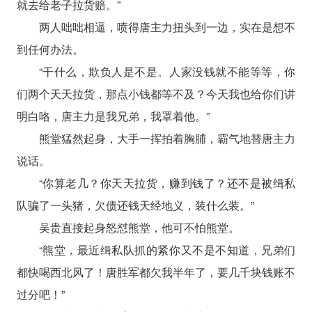
就去给老子拉货赔。”
两人咄咄相逼，喷得唐主力扭头到一边，实在是想不
到任何办法。
“干什么，欺负人是不是。人家没钱就不能等等，你
们两个天天拉货，那点小钱都等不及？今天我也给你们讲
明白咯，唐主力是我兄弟，我罩着他。”
熊堂猛然起身，大手一挥拍着胸脯，霸气地替唐主力
说话。
“你算老几？你天天拉货，赚到钱了？还不是被缉私
队骗了一头猪，欠债还钱天经地义，装什么装。”
吴贵直接起身怒怼熊堂，他可不怕熊堂。
“熊堂，最近缉私队抓的紧你又不是不知道，兄弟们
都快喝西北风了！唐胜军都欠我半年了，要几千块钱账不
过分吧！”