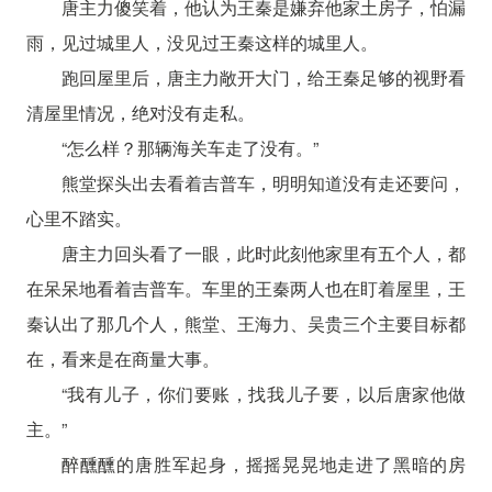
唐主力傻笑着，他认为王秦是嫌弃他家土房子，怕漏
雨，见过城里人，没见过王秦这样的城里人。
跑回屋里后，唐主力敞开大门，给王秦足够的视野看
清屋里情况，绝对没有走私。
“怎么样？那辆海关车走了没有。”
熊堂探头出去看着吉普车，明明知道没有走还要问，
心里不踏实。
唐主力回头看了一眼，此时此刻他家里有五个人，都
在呆呆地看着吉普车。车里的王秦两人也在盯着屋里，王
秦认出了那几个人，熊堂、王海力、吴贵三个主要目标都
在，看来是在商量大事。
“我有儿子，你们要账，找我儿子要，以后唐家他做
主。”
醉醺醺的唐胜军起身，摇摇晃晃地走进了黑暗的房