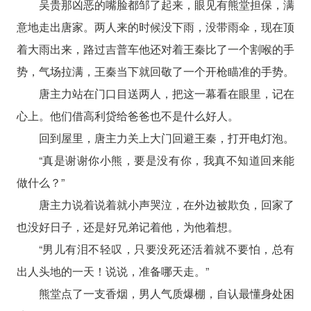
吴贵那凶恶的嘴脸都邹了起来，眼见有熊堂担保，满
意地走出唐家。两人来的时候没下雨，没带雨伞，现在顶
着大雨出来，路过吉普车他还对着王秦比了一个割喉的手
势，气场拉满，王秦当下就回敬了一个开枪瞄准的手势。
唐主力站在门口目送两人，把这一幕看在眼里，记在
心上。他们借高利贷给爸爸也不是什么好人。
回到屋里，唐主力关上大门回避王秦，打开电灯泡。
“真是谢谢你小熊，要是没有你，我真不知道回来能
做什么？”
唐主力说着说着就小声哭泣，在外边被欺负，回家了
也没好日子，还是好兄弟记着他，为他着想。
“男儿有泪不轻叹，只要没死还活着就不要怕，总有
出人头地的一天！说说，准备哪天走。”
熊堂点了一支香烟，男人气质爆棚，自认最懂身处困