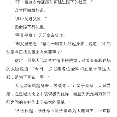
“哼！看这次你还能如何逃过陛下的处置！”
众大臣纷纷想道。
“儿臣见过父皇！”
秦命跪下行礼道。
“吾儿平身！”天元皇帝笑道。
“谢父皇隆恩！”秦命一叩首后站起身来，说道：“不知
父皇今日找儿臣来有何要事？”
这时，只见天元皇帝神情变得严肃，对着秦命和在场
的大臣说道：“今日，朕召集各位爱卿和五皇子来这大
殿，是为了宣布一事！”
天元皇帝站起身来，缓缓道：“五皇子秦命，天赋异
禀，在皇城大比之中表现极为优异，而且为天元与万药商
行之间的交好作出了极大的贡献。”
“从今日起，朕任命五皇子秦命为太理司主，正式接