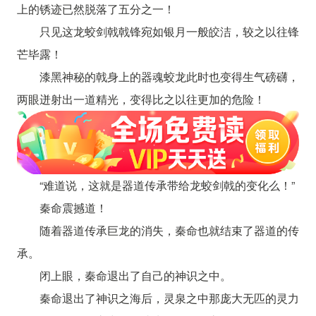
上的锈迹已然脱落了五分之一！
只见这龙蛟剑戟戟锋宛如银月一般皎洁，较之以往锋
芒毕露！
漆黑神秘的戟身上的器魂蛟龙此时也变得生气磅礴，
两眼迸射出一道精光，变得比之以往更加的危险！
“难道说，这就是器道传承带给龙蛟剑戟的变化么！”
秦命震撼道！
随着器道传承巨龙的消失，秦命也就结束了器道的传
承。
闭上眼，秦命退出了自己的神识之中。
秦命退出了神识之海后，灵泉之中那庞大无匹的灵力