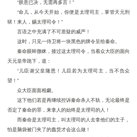
“朕意已决，无需再多言！”
“命儿，从今天开始，你便是太理司主，掌管天元刑
狱！来人，赐太理司令！”
言语之中充满了不可质疑的威严！
这时，只见一侍卫将一块黑色的牌令呈给秦命。
秦命眼眸微眯，接过这太理司令，当着众大臣的面向
天元皇帝跪下，道：
“儿臣谢父皇隆恩！儿臣若为太理司主，当不负众
望！”
众大臣面面相觑。
这下他们若是再继续控诉秦命杀人不轨，无论最终是
否定了秦命的罪，来拿人的始终是太理司的人！
而秦命是太理司主，叫太理司的人去拿他们的主子，
怕是脑袋被门夹了的蠢货才会这么做！