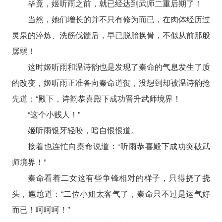
毕竟，姬听雨之前，就已经达到武师二重后期了！
当然，她们增长的并不只有修为而已，在肉体经历过
灵泉的淬炼、洗筋伐髓后，早已脱胎换骨，不似从前那般
孱弱！
这时姬听雨和温诗韵也是发现了秦命的气息发生了质
的改变，姬听雨正准备向秦命道贺，没想到却被温诗韵抢
先道：“殿下，诗韵恭喜殿下成功晋升武师境界！
“这个小贱人！”
姬听雨银牙轻咬，暗自恨恨道。
接着也连忙向秦命说道：“听雨恭喜殿下成功突破武
师境界！”
秦命看着二女这有些争锋相对的样子，只得挠了挠
头，尴尬道：“二位小姐太客气了，秦命只不过是运气好
而已！呵呵呵！”