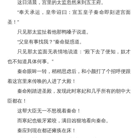
这日清晨，宫里的太监忽然来到五王府。
“奉天承运，皇帝诏曰：宣五皇子秦命即刻进宫面
圣！”
只见那太监扯着他那鸭嗓子说道。
“父皇有事找我？”秦命疑惑道。
只见那太监面无表情地说道：“殿下去了便知，奴才
也不知道具体何事。”
秦命眼眸一转，稍稍思虑后，和小颜打了个招呼便跟
着这宫里来传唤的人进了大殿！
秦命刚踏进圣殿，发现此时寒妃和几乎所有的朝中大
臣都在！
这帮大臣无一不怒视着秦命！
而寒妃也银牙紧咬，满目凶狠地看向秦命。
秦应到现在都还瘫痪在床！