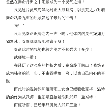
忽然在秦命丹田之中汇聚成为一个灵气之海！
只见这片灵气海洋此时正大浪翻涌，以洪荒之力对着
秦命武者九重的瓶颈发起了最后的冲击！
“砰！”
只听见秦命识海之内一声巨响，他体内的灵气宛如万
物复苏，春雨绵绵般地游遍全身！
秦命此时的气势也较之刚才不知强大了多少！
武师境一重！
在经历了这么多的挫折之后，秦命终于踏出了修炼者
成为强者的第一步，不由得嘴角一弯，以表自己内心的喜
悦！
而此时的温诗韵和姬听雨二女也已经吸收完毕，温诗
韵的修为从武师一重初期直接暴涨到武师一重巅峰！
而姬听雨，已经半只脚跨入武师三重！