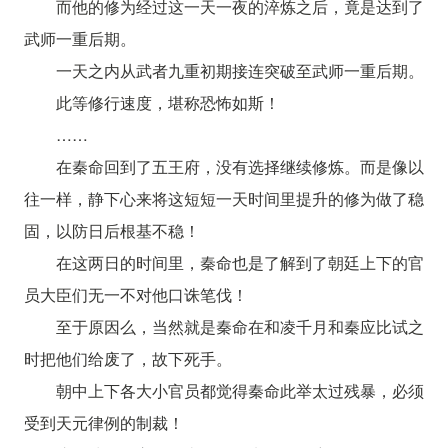
而他的修为经过这一天一夜的淬炼之后，竟是达到了
武师一重后期。
一天之内从武者九重初期接连突破至武师一重后期。
此等修行速度，堪称恐怖如斯！
……
在秦命回到了五王府，没有选择继续修炼。而是像以
往一样，静下心来将这短短一天时间里提升的修为做了稳
固，以防日后根基不稳！
在这两日的时间里，秦命也是了解到了朝廷上下的官
员大臣们无一不对他口诛笔伐！
至于原因么，当然就是秦命在和凌千月和秦应比试之
时把他们给废了，故下死手。
朝中上下各大小官员都觉得秦命此举太过残暴，必须
受到天元律例的制裁！