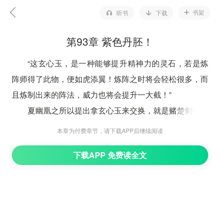
书架
听书
下载
第93章 紫色丹胚！
“这玄心玉，是一种能够提升精神力的灵石，若是炼
阵师得了此物，便如虎添翼！炼阵之时将会轻松很多，而
且炼制出来的阵法，威力也将会提升一大截！”
夏幽凰之所以提出拿玄心玉来交换，就是赌楚剑霄不
敢！
本章为付费章节，请下载APP后继续阅读
这玄心玉是楚剑霄千辛万苦才从一个极其危险的洞天
下载APP 免费读全文
之中得来的。
万一要是输了，那楚剑霄这件珍宝岂不是就这么没
了！