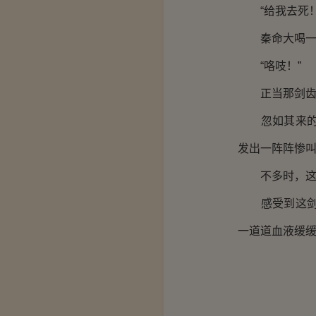
“给我去死！
秦命大喝一声
“咯吱！”
正当那剑齿灵
忽如其来的重
发出一阵阵惨
不多时，这埋
感受到这剑齿
一道道血液缓