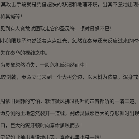
攻击手段就是凭借超快的移速和地理环境，出其不意地出现
牙将其撕碎！
到有人竟敢试图取走它的圣灵符，顿时暴怒不已！
的眼珠子忽然泛着点点红光，忽然在秦命还未反应过来的时
消失在秦命的视线之中。
灵鼠忽然消失，一股危机感油然而生！
剑戟，秦命立马来到一个大树旁边，以大树为依靠，浑身戒
依旧是静的可怕，就连微风拂过树叶的声音都听的一清二楚
身侧的土地忽然裂开一道缝，剑齿灵鼠那巨大的身形顿时出
，巨大的獠牙顿时向秦命撕咬而去！
鼠如此神出鬼没地出现，秦命心里也是一惊！