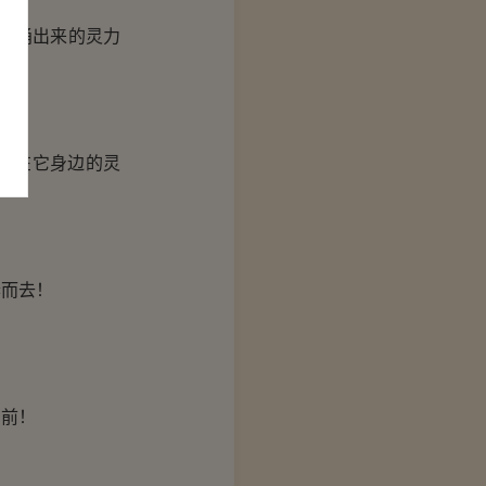
断涌出来的灵力
护在它身边的灵
而去！
前！