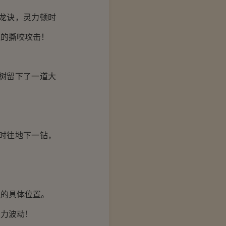
龙诀，灵力顿时
鼠的撕咬攻击！
树留下了一道大
！
时往地下一钻，
！
的具体位置。
力波动！