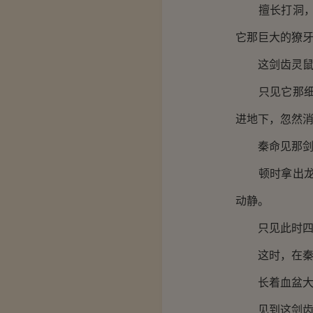
擅长打洞，其
它那巨大的獠
这剑齿灵鼠见
只见它那细小
进地下，忽然
秦命见那剑齿
顿时拿出龙蛟
动静。
只见此时四周
这时，在秦命
长着血盆大口
见到这剑齿灵