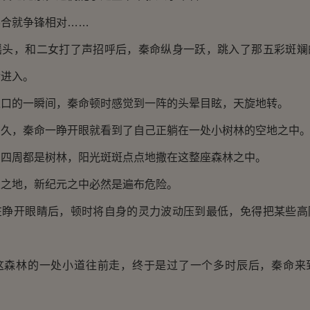
就争锋相对……
，和二女打了声招呼后，秦命纵身一跃，跳入了那五彩斑斓
后进入。
的一瞬间，秦命顿时感觉到一阵的头晕目眩，天旋地转。
，秦命一睁开眼就看到了自己正躺在一处小树林的空地之中
周都是树林，阳光斑斑点点地撒在这整座森林之中。
地，新纪元之中必然是遍布危险。
开眼睛后，顿时将自身的灵力波动压到最低，免得把某些高
林的一处小道往前走，终于是过了一个多时辰后，秦命来