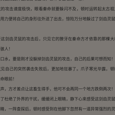
攻击速度极快，眼看秦命就要躲闪不及，顿时运转起太古祖
个用力便将自己的身形往外送了出去，惊险万分地躲过了剑齿灵
剑齿灵鼠的攻击后，只见它的獠牙在秦命方才依靠的那棵大
其骇人！
水，要是刚才没躲掉剑齿灵鼠的攻击，自己的后果可想而知
自己的突然袭击失败后，更加地狂暴了。爪子寒光毕露，顿
秦命眼前！
，方才差点让这畜生得手，他可不会再同一个地方跌倒两次
杜绝了外界的干扰，缓缓闭上眼睛，静下心来感受这剑齿灵鼠
，一阵查探后，顿时感受到在他脚下忽然有一道异常强烈的灵