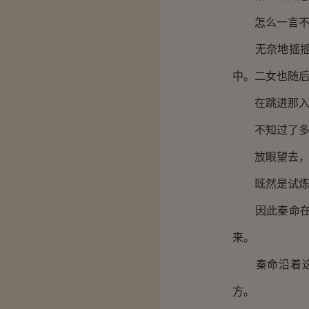
怎么一言不合
无奈地摇摇头
中。二女也随
在跳进那入口
不知过了多久
放眼望去，四
既然是试炼之
因此秦命在睁
来。
秦命沿着这森
方。