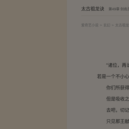
太古祖龙诀
第49章 剑齿
爱奇艺小说
>
玄幻
>
太古祖龙
“诸位，再说
若是一个不小
你们所获得的
但是吸收之后
去吧，切记要
只见那王献之