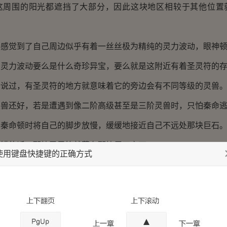
围的阳光都遮挡了大部分，因此这块地区相较于其他位置
觉到了自己周边似乎有着一丝丝极为精纯的灵力波动，眼神顿
力波动要么是什么奇珍异宝，要么就是这附近有着圣灵符的存
过，有圣灵符的地方就意味着它的旁边会有不同等级的灵兽
还好，若是遭遇到像二阶高级甚至是三阶灵兽时，只怕秦命逃
命顿时将自己的脚步放慢，缓缓地接近自己不远处那块巨石
的话，那块圣灵符就藏在那块巨石之下。
使用键盘快捷键的正确方式
巨石越来越近的时候，他果然是看到了一道黑金色的符令就
缕精纯的灵力正在源源不断地涌出来！
色的符身上，有着一道道十分奇异的纹路，精纯无比的灵力
淌着。