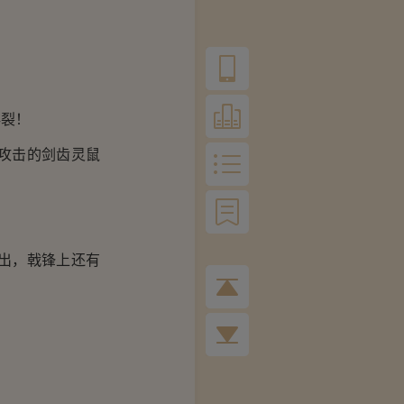
裂！
攻击的剑齿灵鼠
出，戟锋上还有