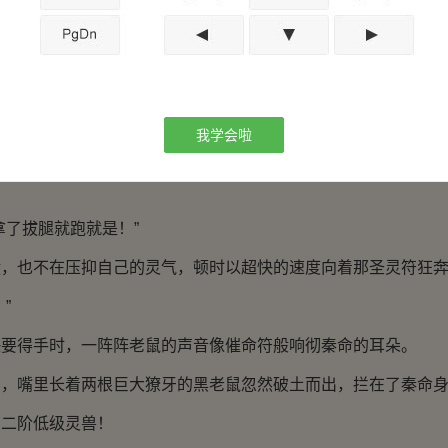
所以会有灵兽守护在这圣灵符周围，是因为这圣灵符中源源不
它们吗？”
测道。
我学会啦
地感到奇怪，自己明明已经靠的很近了，为什么还没发现守
了拔腿就跑就是！”
也不在压抑自己的灵气，顿时以超快的速度向着那圣灵符狂奔
”
得手时，一阵阵老鼠的声音像催命符般响彻秦命的耳朵。
嘴里长着两根巨大獠牙的黑老鼠忽然破土而出，拦在了秦命身
二阶低级灵兽！