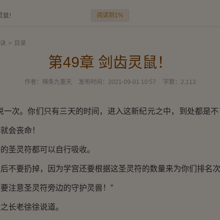
阅读到1%
灵鼠！
诀
>
目录
第49章 剑齿灵鼠！
作者：
辣条九重天
发布时间：
2021-09-01 10:57
字数：
2,113
一次。你们只有三天的时间，进入这新纪元之中，到处都是不
心就会丧命！
圣灵符都可以自行吸收。
不要扔掉，因为学宫还要根据这圣灵符的数量来为你们排名
注意圣灵符旁边的守护灵兽！”
长老徐徐说道。