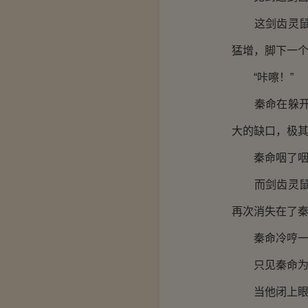
这剑齿灵鼠的
猛增，脚下一
“咔嚓！”
秦命在躲开这
大的缺口，极
秦命咽了咽口
而剑齿灵鼠见
再次消失在了
秦命冷哼一声
只见秦命为了
当他闭上眼睛