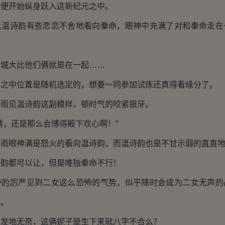
开始纵身跃入这新纪元之中。
诗韵有些恋恋不舍地看向秦命，眼神中充满了对和秦命走在
大比他们俩就是在一起……
中位置是随机选定的，想要一同参加试炼还真得看缘分了。
见温诗韵这副模样，顿时气的咬紧银牙。
，还是那么会博得殿下欢心啊！”
眼神满是怒火的看向温诗韵，而温诗韵也是不甘示弱的直直地
都可以让，但是唯独秦命不行！
厉严见到二女这么恐怖的气势，似乎随时会成为二女无声的
抖。
地无奈，这俩妮子是生下来就八字不合么？