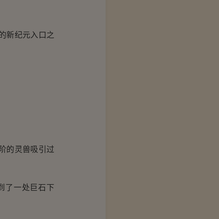
的新纪元入口之
。
阶的灵兽吸引过
到了一处巨石下