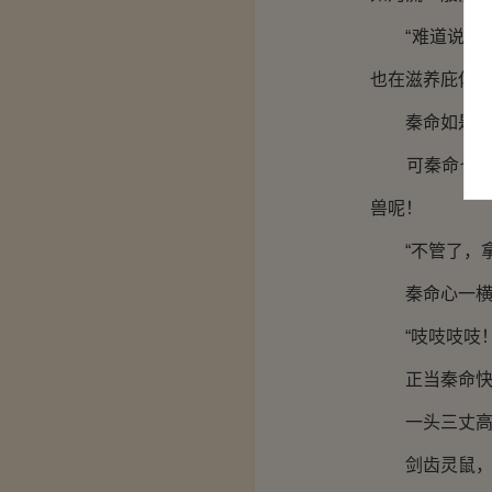
“难道说，之
也在滋养庇佑着
秦命如是猜
可秦命也愈发
兽呢！
“不管了，拿
秦命心一横，
“吱吱吱吱！
正当秦命快要
一头三丈高，
剑齿灵鼠，