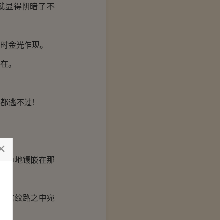
就显得阴暗了不
时金光乍现。
在。
。
都逃不过！
。
安静地镶嵌在那
在这纹路之中宛