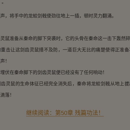
”
，将手中的龙蛟剑戟使劲往地上一插，顿时灵力翻涌。
鼠准备从秦命的脚下突袭时，它的头骨在秦命这一击下轰然碎
击让这剑齿灵鼠措不及防，一道巨大无比的痛楚使得正准备
叫声！
伏在秦命脚下的剑齿灵鼠便已经没有了任何响动！
灵鼠的生命体征已经完全消失后，秦命将龙蛟剑戟从地上拔
缓滴落！
继续阅读：第50章 残篇功法！