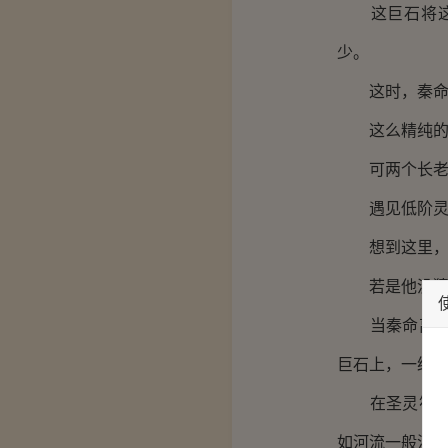
这巨石将这周
少。
这时，秦命感
这么精纯的灵
可两个长老说
遇见低阶灵兽
想到这里，秦
若是他没猜错
当秦命离那块
巨石上，一缕
在圣灵符黑金
如河流一般流