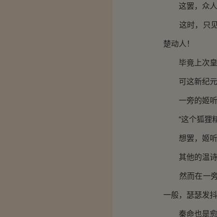
这罢，众人便
这时，只见温
楚动人！
毕竟上次皇城
可这新纪元之
一旁的姬听雨
“这个狐狸精
想罢，姬听雨
其他的温诗韵
然而在一旁的
一般，瑟瑟发
秦命也是愈发