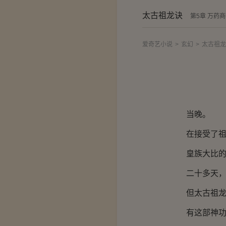
太古祖龙诀
第5章 万药
爱奇艺小说
>
玄幻
>
太古祖龙
当晚。
在接受了祖龙
皇族大比的期
二十多天，重
但太古祖龙诀
有这部神功在