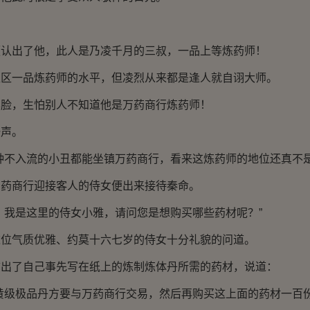
出了他，此人是乃凌千月的三叔，一品上等炼药师！
一品炼药师的水平，但凌烈从来都是逢人就自诩大师。
，生怕别人不知道他是万药商行炼药师！
声。
不入流的小丑都能坐镇万药商行，看来这炼药师的地位还真不是
商行迎接客人的侍女便出来接待秦命。
我是这里的侍女小雅，请问您是想购买哪些药材呢？”
气质优雅、约莫十六七岁的侍女十分礼貌的问道。
了自己事先写在纸上的炼制炼体丹所需的药材，说道：
级极品丹方要与万药商行交易，然后再购买这上面的药材一百份