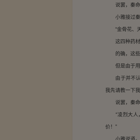
说罢，秦命将
小雅接过秦命
“金骨花、天
这四种药材小
的确，这些药
但是由于用得
由于并不认识
我先请教一下我
说罢，秦命跟
“凌烈大人，
价！”
小雅说道