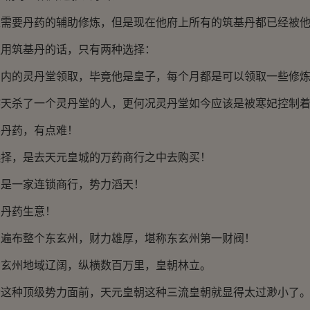
要丹药的辅助修炼，但是现在他府上所有的筑基丹都已经被他
筑基丹的话，只有两种选择：
的灵丹堂领取，毕竟他是皇子，每个月都是可以领取一些修炼
杀了一个灵丹堂的人，更何况灵丹堂如今应该是被寒妃控制
丹药，有点难！
，是去天元皇城的万药商行之中去购买！
一家连锁商行，势力滔天！
丹药生意！
布整个东玄州，财力雄厚，堪称东玄州第一财阀！
州地域辽阔，纵横数百万里，皇朝林立。
种顶级势力面前，天元皇朝这种三流皇朝就显得太过渺小了