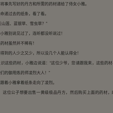
事先写好的丹方和所需的药材递给了侍女小雅。
递过去的纸条，看了看。
山莲、蓝银草、雪虫草？”
雅别说见过了，连听都没听说过！
材虽然并不稀有！
到的人少之又少，所以没几个人能认得全！
这些药材，小雅边说道：“这位少爷，您请跟我来，这些药材
们的御用炼药师凌烈大人！”
着小雅拿着纸条走向了凌烈。
这位公子想要出售一黄级极品丹方，然后购买上面的药材，
。