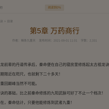
阅读到0%
商行
诀
>
目录
第5章 万药商行
作者：
辣条九重天
发布时间：
2021-09-01 11:01
字数：
2,331
前辈的丹道传承后，秦命便在自己的寝房里修炼起太古祖龙
限近在咫尺，也就剩下二十多天！
回巅峰当然不可能。
的基础，比之前秦命修炼的九阳武脉可好了不止一个档次！
，秦命估计，只要他能修炼到武者九重！