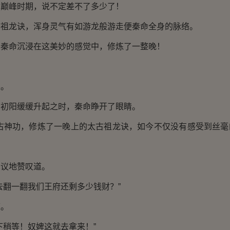
峰时期，说不定差不了多少了！
龙诀，浑身灵气有如游龙般游走便秦命全身的脉络。
命沉浸在这美妙的感觉中，修炼了一整晚！
。
阳缓缓升起之时，秦命睁开了眼睛。
神功，修炼了一晚上的太古祖龙诀，如今不仅没有感受到丝毫
议地赞叹道。
翻一翻我们王府还剩多少钱财？”
。
稍等！奴婢这就去拿来！”