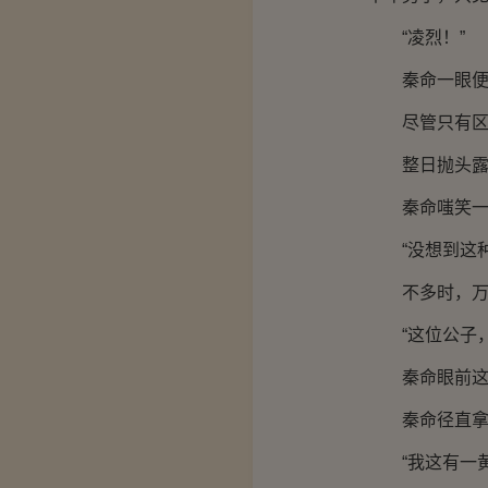
“凌烈！”
秦命一眼便认
尽管只有区区
整日抛头露脸
秦命嗤笑一
“没想到这种
不多时，万药
“这位公子，
秦命眼前这位
秦命径直拿出
“我这有一黄