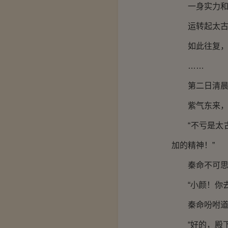
一身实力和巅
运转起太古祖
如此往复，秦
……
第二日清晨
紫气东来，初
“不亏是太古
加的精神！”
秦命不可思
“小颜！你去
秦命吩咐道
“好的，殿下