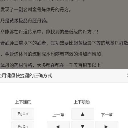
现了一副名叫金骨炼体丹的丹方。
是黄级极品丹胚丹药。
能够在丹道传承中，能找到的最低级的丹方了！
武师三重以下的武者，其功效要比起黄级最下等的筑基丹好数
金骨炼体丹的炼制成本也随着药效的增加而增加！
丹的药材价格，大多都在都在一千五百银币以上！
使用键盘快捷键的正确方式
一种药材金骨花都要三百多银币！
在别说没钱买丹药，秦命现在就是想炼制丹药去卖钱！
的钱，秦命都不够！
好！这些年来皇室的财政大权一直都被寒妃掌控着，自己总