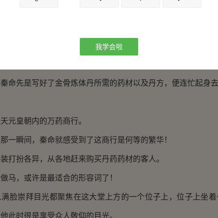
突然想到：
着这金骨炼体丹的丹方去万药商行卖？”
极品丹方，虽然在丹道传承里中，是最不入流最差的一张丹方
我学会啦
，已经算得上上等的丹方了！”
命先是写好了金骨炼体丹所需的药材以及丹方，便连忙起身去
元皇朝内的万药商行。
一瞬间，秦命就感受到了这商行是何等的繁华！
打扮各异，从各地赶来购买丹药药材的客人。
马，或许是最适合的形容词了！
脸崇拜目光都聚焦在这大堂上方的一个位子上，位子上坐着
见他此时很是享受众人敬仰的目光。