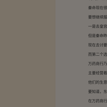
秦命现在很需
要想继续服用
一是去皇宫内
但是秦命昨天
现在去讨要
而第二个选择
万药商行乃是
主要经营着
他们的生意遍
要知道，东玄
在万药商行这