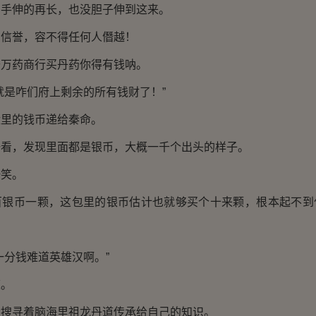
伸的再长，也没胆子伸到这来。
誉，容不得任何人僭越！
药商行买丹药你得有钱呐。
是咋们府上剩余的所有钱财了！”
的钱币递给秦命。
，发现里面都是银币，大概一千个出头的样子。
笑。
币一颗，这包里的银币估计也就够买个十来颗，根本起不到
分钱难道英雄汉啊。”
。
寻着脑海里祖龙丹道传承给自己的知识。