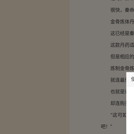
很快，秦命发
金骨炼体丹乃
这已经是秦命
这款丹药适合
但是相应的，
炼制金骨炼体
就连最便宜的
也就是说，现
却连购买材料
“这可如何是
吧！”