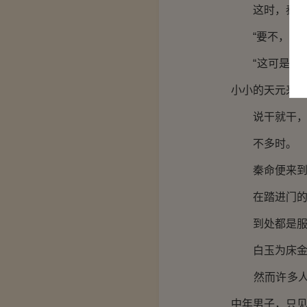
这时，秦命
“要不，我拿
“这可是黄级
小小的天元来说
说干就干，秦
不多时。
秦命便来到天
在踏进门的那
到处都是服装
白玉为床金做
然而许多人满
中年男子，只