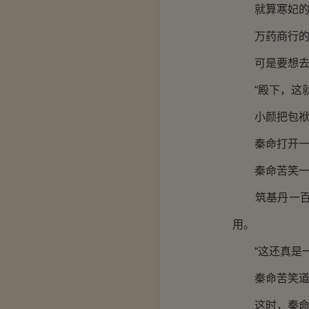
就算寒妃的手
万药商行的信
可是要想去万
“殿下，这就
小颜把包袱里
秦命打开一看
秦命苦笑一
筑基丹一百银
用。
“这还真是一
秦命苦笑道
这时，秦命搜