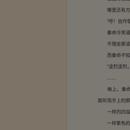
哪里还有方才
“哼！自作孽
秦命冷笑道
不理会那凌烈
而秦命不知道
“凌烈凌烈，
……
晚上，秦命先
姬听雨手上的
一样的四溢
一样紫色的