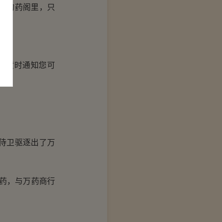
行的药阁里，只
进货时通知您可
侍卫驱逐出了万
药，与万药商行