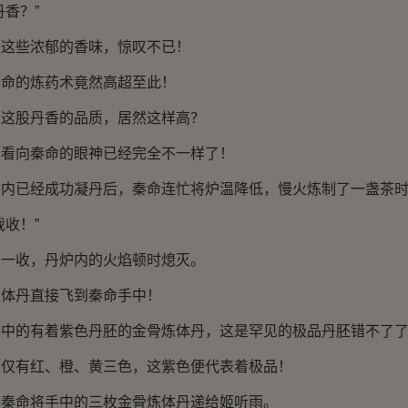
香？”
些浓郁的香味，惊叹不已！
的炼药术竟然高超至此！
股丹香的品质，居然这样高？
向秦命的眼神已经完全不一样了！
已经成功凝丹后，秦命连忙将炉温降低，慢火炼制了一盏茶时
收！”
收，丹炉内的火焰顿时熄灭。
丹直接飞到秦命手中！
的有着紫色丹胚的金骨炼体丹，这是罕见的极品丹胚错不了
有红、橙、黄三色，这紫色便代表着极品！
命将手中的三枚金骨炼体丹递给姬听雨。