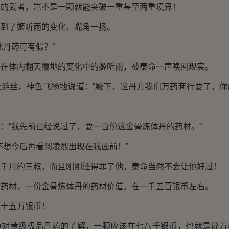
武者，岂不是一颗就能突破一重甚至两重境界！
了姬听雨的变化，嘴角一扬。
丹药可有假？”
体内翻天覆地的变化中的姬听雨，被秦命一声唤回现实。
丝，神色飞扬地说道：“殿下，这丹方我们万药商行要了，你
“我先前已经说过了，要一百份这金骨炼体丹的药材。”
想今后再看到凌烈出现在我面前！”
月的三叔，而且刚刚还得罪了他，秦命当然不会让他好过！
材，一份金骨炼体丹的药材价值，在一千五百银币左右。
十五万银币！
黄级极品丹药的了解，一颗应该在七八千银币，也就是说万