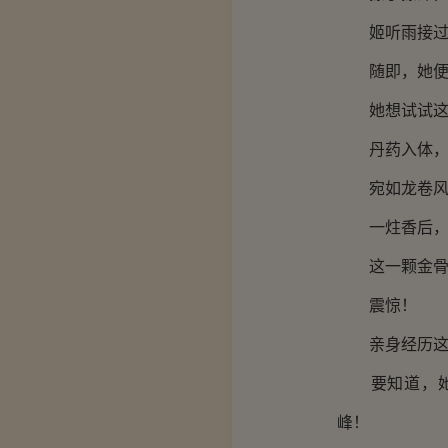
姬听雨接过秦
随即，她便拿
她想试试这金
丹药入体，姬
宛如龙卷风一
一炷香后，姬
这一颗金骨炼
震惊！
亲身经历这等
要知道，她可
峰！