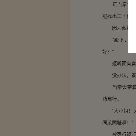
正当秦命以为
能找出二十份
因为蓝银草和
“殿下，万分
好？”
姬听雨向秦
没办法，秦命
当秦命带着二
药商行。
“大小姐！大
同荣同耻啊！”
被强行驱赶的