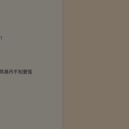
颈！
筑基丹不知要强