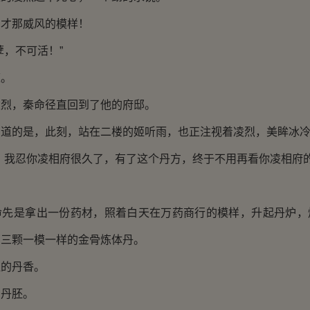
那威风的模样！
，不可活！”
。
，秦命径直回到了他的府邸。
的是，此刻，站在二楼的姬听雨，也正注视着凌烈，美眸冰冷
我忍你凌相府很久了，有了这个丹方，终于不用再看你凌相府的
是拿出一份药材，照着白天在万药商行的模样，升起丹炉，
那三颗一模一样的金骨炼体丹。
的丹香。
丹胚。