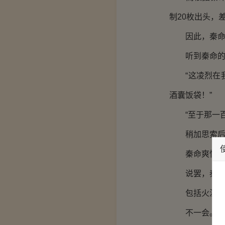
制20枚出头，
因此，秦命要
听到秦命的条
“这凌烈在我
酒囊饭袋！”
“至于那一百
稍加思索后，
秦命爽快大方
说罢，秦命就
包括火温的高
不一会。