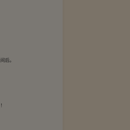
间后。
了！