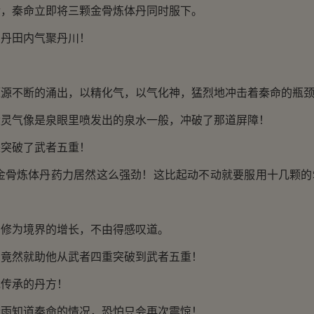
秦命立即将三颗金骨炼体丹同时服下。
田内气聚丹川！
不断的涌出，以精化气，以气化神，猛烈地冲击着秦命的瓶
气像是泉眼里喷发出的泉水一般，冲破了那道屏障！
破了武者五重！
骨炼体丹药力居然这么强劲！这比起动不动就要服用十几颗的
为境界的增长，不由得感叹道。
然就助他从武者四重突破到武者五重！
传承的丹方！
知道秦命的情况，恐怕只会再次震惊！