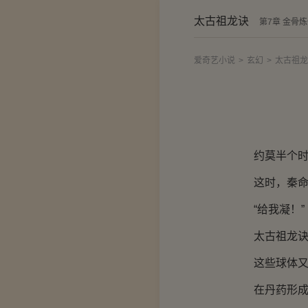
太古祖龙诀
第7章 金骨
爱奇艺小说
>
玄幻
>
太古祖龙
约莫半个时辰
这时，秦命
“给我凝！”
太古祖龙诀那
这些球体又在
在丹药形成的