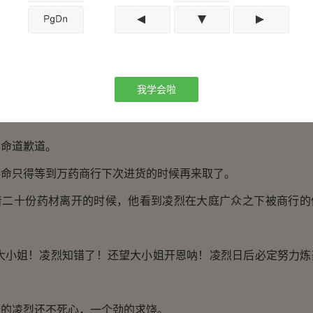
能带着一百份药材满载而归的时候，姬听雨却告诉他万药商
药材！
雪虫草两种药材相当罕见，所以储量并不多。
我学会啦
抱歉，听雨这里只够二十份的药材了，不如这样，下次我们
命道歉道。
只得等到万药商行下次进货的时候再来取了。
十份药材离开的时候，他看到凌烈在大庭广众之下被商行的
小姐！凌烈知错了！还望大小姐开恩呐！凌烈日后必定努力炼
凌烈还不死心，一个劲的求饶。