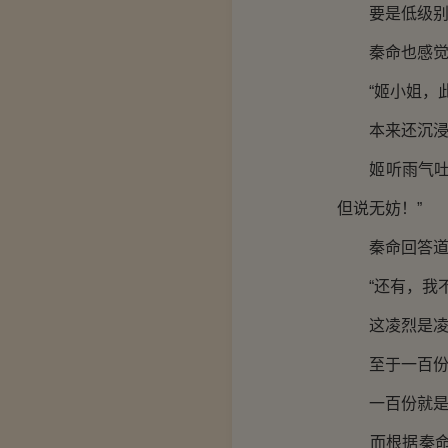
要是低级别的
秦命也感觉到
“姬小姐，此
本来还沉浸在
姬听雨气吐游
但说无妨！”
秦命回答道：
“还有，我不
这凌烈是凌千
至于一百份药
一百份就是
而根据秦命对