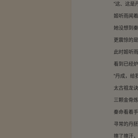
“这、这是丹
姬听雨闻着这
她没想到秦命
更震惊的是这
此时姬听雨看
看到已经炉内
“丹成，给我
太古祖龙诀一
三颗金骨炼体
秦命看着手中
寻常的丹胚仅
擦了擦汗，秦