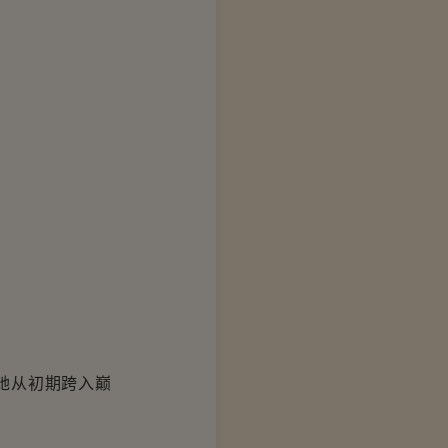
！
她从初期跨入巅