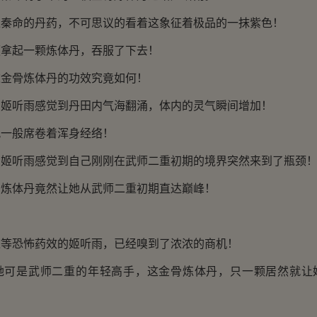
命的丹药，不可思议的看着这象征着极品的一抹紫色！
起一颗炼体丹，吞服了下去！
骨炼体丹的功效究竟如何！
听雨感觉到丹田内气海翻涌，体内的灵气瞬间增加！
般席卷着浑身经络！
听雨感觉到自己刚刚在武师二重初期的境界突然来到了瓶颈
体丹竟然让她从武师二重初期直达巅峰！
恐怖药效的姬听雨，已经嗅到了浓浓的商机！
是武师二重的年轻高手，这金骨炼体丹，只一颗居然就让