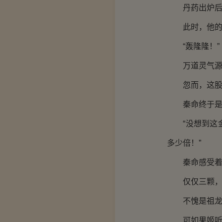
丹药出炉后，
此时，他的丹
“轰隆隆！”
万道灵气源源
忽而，这股灵
秦命终于是突
“没想到这金
多少倍！”
秦命感受着修
仅仅三颗，竟
不愧是祖龙
可如果姬听雨