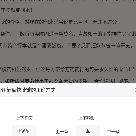
差不多就能回本！
的价格，对现在的他来说虽说是比巨款，但并不过分！
件后，姬听雨美眸闪过一丝莫名，青葱如玉的手指捏住尖尖的
万药商行本就是个酒囊饭袋，不要了反而还能节省一笔开支。
份药材虽然贵，但这丹方带给万药商行的可是永久性的收益！”
姬听雨对秦命伸出了那柔弱无骨的玉手：“合作愉快！殿下。”
使用键盘快捷键的正确方式
的和她握了握手：“合作愉快！”
在纸上写好丹方的注意事项，交给姬听雨。
低，药材的用量以及投放时间等等注意事项。