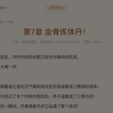
阅读到0%
炼体丹！
诀
>
目录
第7章 金骨炼体丹！
作者：
辣条九重天
发布时间：
2021-09-01 11:01
字数：
3,056
后，丹炉内的药材都已经化作精纯的药液。
大喝一声：
霸道之极的灵气瞬间将这些药液凝聚成三颗球形液体。
经过了半个时辰的炼制后，终于凝聚成了三颗丹药！
一瞬间，丹香顺着丹炉口溢满了整个房间！