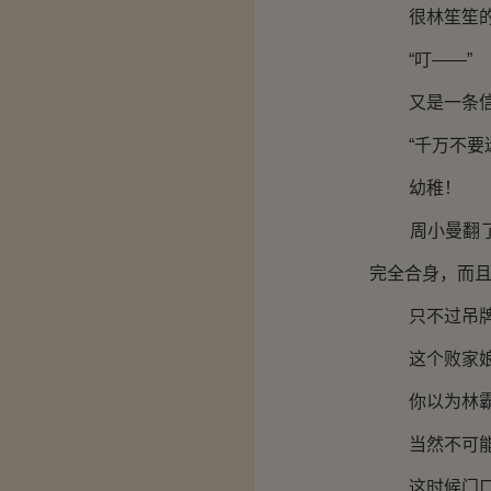
很林笙笙的
“叮——”
又是一条信
“千万不要迷恋上
幼稚！
周小曼翻了个
完全合身，而
只不过吊牌上
这个败家娘
你以为林霸总
当然不可能
这时候门口响