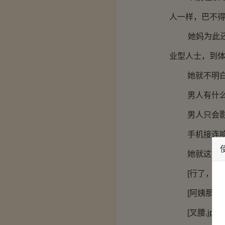
人一样，巴不
她妈为此还加
业型人士，到
她就不明白了
男人有什么
男人只会影
手机接连响了
她就这习惯，
[行了，你先
[阿姨那边我
[叉腰.jpg]