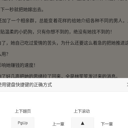
得下一秒就把她嫁出去。
了一个相亲群，总能变着花样的给她介绍各种不同的男人，
体贴温柔的小奶狗，只有你想不到的，绝没有她找不到的！
，她自己吃过爱情的苦头，为什么还要这么着急的把她推进
用？
响她赚钱的速度！
好几声把她的思绪拉了回来，全是林笙笙发过来的消息。
使用键盘快捷键的正确方式
明明一段话一次能发完，非要分成好几句，还要穿插好几个
忙项目的事情~]
会帮你处理的。]