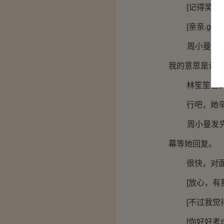
[记得奖励我
[亲亲.gif]
周小曼无奈，
我的意思是让
林笙笙看到信
行吧，她辛苦
周小曼发完以
幕等她回复。
很快，对面又
[放心，有我
[不过我觉得
[你好好考虑