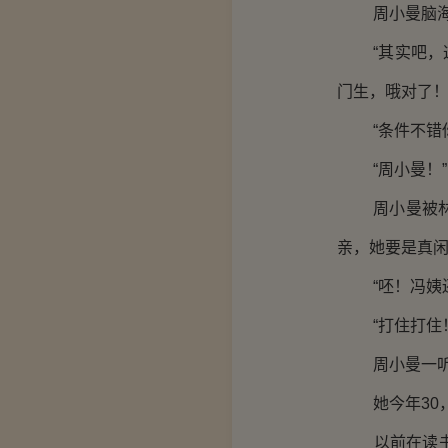
周小曼脑海里
“其实吧，这
门生，哦对了！
“条件不错你
“周小曼！”
周小曼被林笙
亲，她要是真闲
“呸！冯姨还
“打住打住！
周小曼一听就
她今年30，
以前在读书还