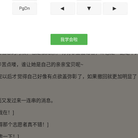
就好！]
正准备把手机扔床上，想了想还是回复了一句：这几天我妈
我学会啦
她别来烦我去相亲。
息的时候，也是很无奈，明明心里惦记着，却总是一副毫不
点喽，谁让她是自己的亲亲宝贝呢~
后才觉得自己好像有点欲盖弥彰了，如果撤回就更加明显了
发过来一连串的消息。
在！]
那个志愿者真不错！]
一下！]