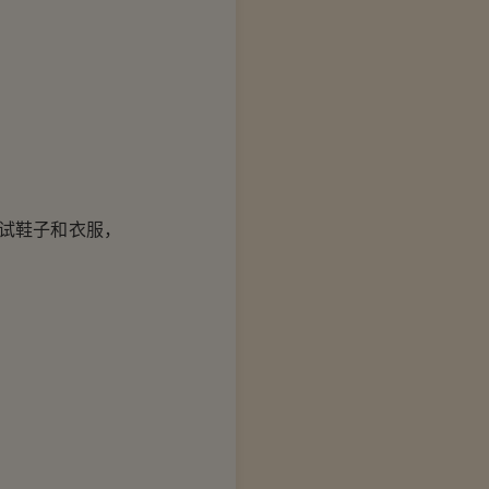
试鞋子和衣服，