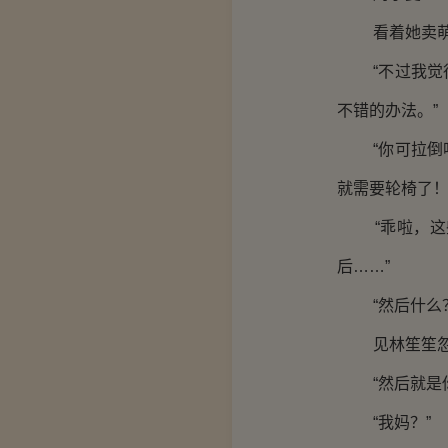
看着她卖萌为
“不过我觉得
不错的办法。”
“你可拉倒吧
就需要轮椅了！
“乖啦，这些
后……”
“然后什么？
见林笙笙忽然
“然后就是你
“我妈？”