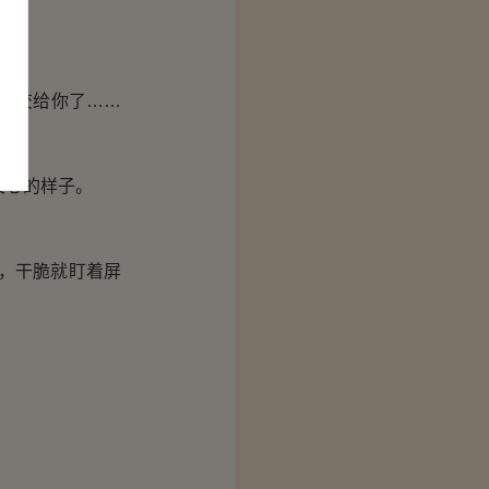
就交给你了……
关心的样子。
，干脆就盯着屏