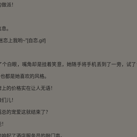
做派！
息。
我哟~”[自恋.gif]
白眼，嘴角却是挂着笑意，她随手将手机丢到了一旁，试了
且也都是她喜欢的风格。
的价格实在让人无语！
们儿！
的宠爱这就结束了？
！
起了酒店服务员的敲门声。