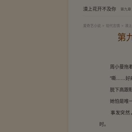
漠上花开不及你
第九章
爱奇艺小说
>
现代言情
>
漠上
第
周小曼拖着疲
“嘶……好痛
脱下高跟鞋，
她怕是唯一一
事发突然，她
时。