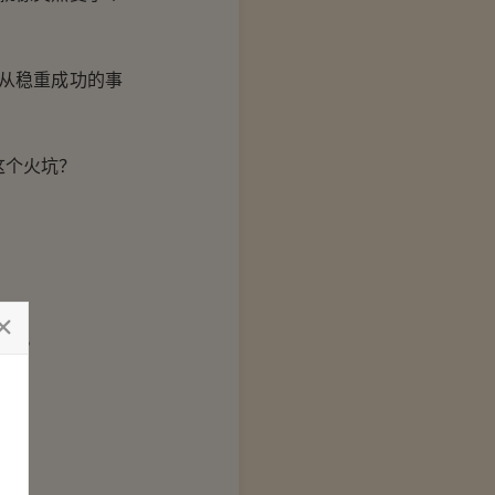
从稳重成功的事
这个火坑？
表情。