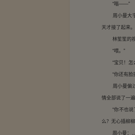
“嗡——”
周小曼大字躺
天才接了起来
林笙笙的视
“喂。”
“宝贝！怎么
“你还有脸提
周小曼偏过脑
情全部说了一
“你不也说了
么？无心插柳柳
周小曼：…