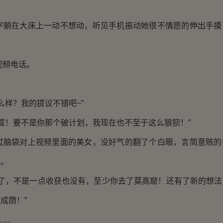
在大床上一动不想动，听见手机振动她很不情愿的伸出手摸
。
频电话。
样？我的提议不错吧~”
！要不是你那个破计划，我现在也不至于这么狼狈！”
袋对上视频里面的美女，没好气的翻了个白眼，言简意赅的
遍。
，不是一点收获也没有，至少你去了莫高窟！还有了新的想法
成荫！”
…