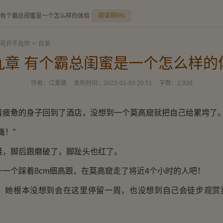
阅读到8%
 有个霸总闺蜜是一个怎么样的体验
花开不及你
>
目录
九章 有个霸总闺蜜是一个怎么样的
作者：
江爱路
发布时间：
2023-01-03 20:51
字数：
2,938
惫的身子回到了酒店，没想到一个莫高窟就把自己给累垮了
！”
脚后跟磨破了，脚趾头也红了。
个踩着8cm细高跟，在莫高窟走了将近4个小时的人吧！
根本没想到会在这里停留一周，也没想到自己会徒步观赏