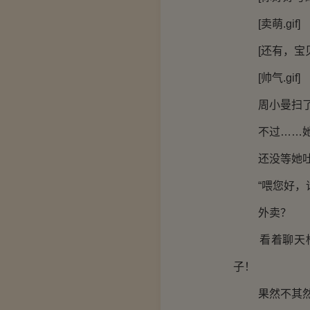
[卖萌.gif]
[还有，宝贝
[帅气.gif]
周小曼扫了眼
不过……她发
还没等她吐槽
“喂您好，请
外卖？
看着聊天框上
子！
果然不其然，