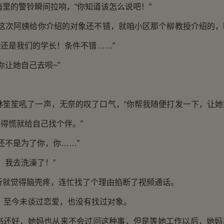
的警铃瞬间拉响，“你知道该怎么说吧！”
次阿姨给你介绍的对象还不错，就咱小区那个柳教授介绍的，
还是我们的学长！条件不错……”
让她自己去呗~”
笙吼了一声，无奈的叹了口气，“你帮我随便打发一下，让她
得慌就给自己找个伴。”
不是为了你，你……”
我去洗澡了！”
觉得脑壳疼，连忙找了个理由掐断了视频通话。
至今未谈过恋爱，也没有找过对象。
好，她妈也从来不会过问这种事，但是等她工作以后，她妈