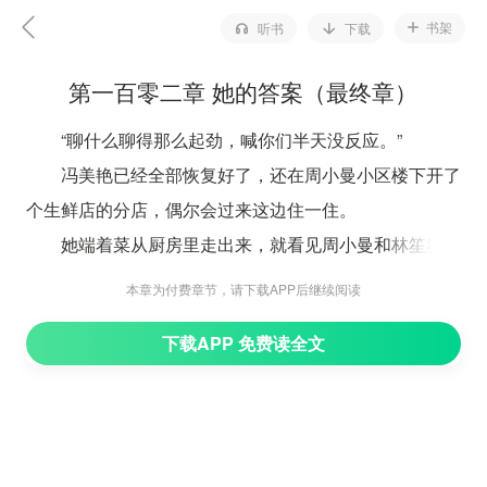
书架
听书
下载
第一百零二章 她的答案（最终章）
“聊什么聊得那么起劲，喊你们半天没反应。”
冯美艳已经全部恢复好了，还在周小曼小区楼下开了
个生鲜店的分店，偶尔会过来这边住一住。
她端着菜从厨房里走出来，就看见周小曼和林笙笙两
人在沙发那边聊天，方恒和沉末反而在厨房里忙进忙出。
本章为付费章节，请下载APP后继续阅读
“林笙笙在给我炫耀她的婚戒！”
下载APP 免费读全文
云上敦煌项目尘埃罗定后，周小曼就去堵了林