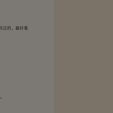
到过的，最好看
过。