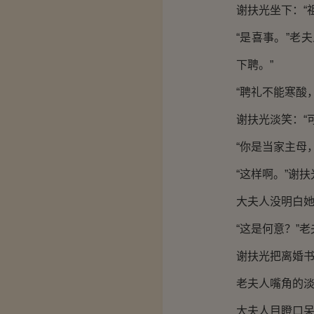
谢扶光坐下：“
“是喜事。”老
下聘。”
“聘礼不能寒酸
谢扶光淡笑：“
“你是当家主母
“这样啊。”谢
大夫人没明白
“这是何意？”
谢扶光把离婚书
老夫人嘴角的
大夫人目瞪口