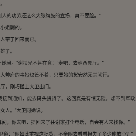
思。
别人的功劳还这么大张旗鼓的宣扬，臭不要脸。”
家小姐剿的。
把人带了回来而已。
英雄了。
让她当。”谢扶光不甚在意：“走吧，去趟西餐厅。”
，大帅府的事她也管不着，只要她的货安然无恙就行。
餐厅，刚巧碰上大卫出门。
，我接到通知，能去码头提货了。这回真是有惊无险，想不到军政
女人。”大卫同她说。
耳闻，你去吧，提回来了往谢家打个电话，自会有人来找你。”
大卫道：“你如此重视这批货，不亲眼去看看损失了多少能放心？”