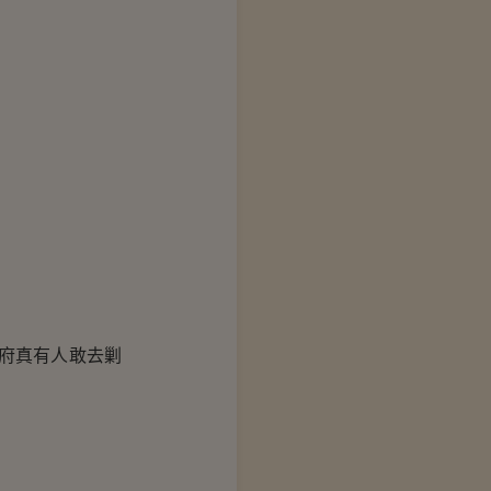
府真有人敢去剿