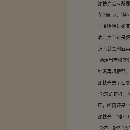
谢扶光若有所
花朝鄙夷：“捡
土匪明明是她
凌云之不过是
怎么就是剿匪
“她想当英雄就
她没再想穆野
谢扶光去了西
“你来的正好
匪，听闻还是个
谢扶光：“略有
“你不一起？”