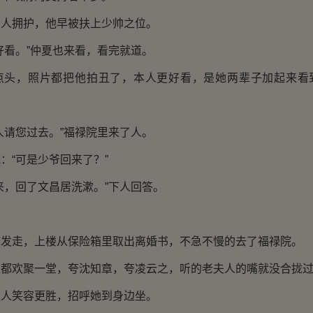
多人拥护，他早被扶上少帅之位。
好看。”仲夏也来看，看完就道。
点头，照片都把他拍丑了，本人更好看，是她两辈子加起来看
人请您过去。”福禄院里来了人。
：“可是少爷回来了？”
来，回了文昌居洗漱。”下人回答。
打发走，上楼从保险箱里取出离婚书，不急不慢的去了福禄院。
又都欢聚一堂，夸沈知章，夸凌云之，听的老夫人的嘴就没合拢
夫人笑容更胜，招呼她到身边坐。