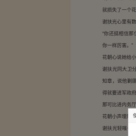
就损失了一个
谢扶光心里有数
“你还挺相信那
你一样厉害。”
花朝心说她给
谢扶光同大卫
知章，说他剿
得就要进军政
那可比进内务
花朝小声埋怨：
谢扶光轻嗤一