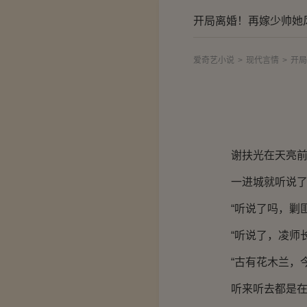
开局离婚！再嫁少帅她
爱奇艺小说
>
现代言情
>
开局
谢扶光在天亮
一进城就听说
“听说了吗，剿
“听说了，凌师
“古有花木兰，
听来听去都是