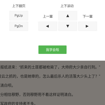
精蓄锐。
帅府一去不归，消息却不时传来。
大帅赏识，大帅亲自考校了他的学问后，聘他为军政府参谋处参
也已经认可了他，默许了他与凌云之的婚事。
帅都夸他和凌云之是天作之合。
了他和凌云之剿匪一事，满纸都是对这两位留洋归来的学子的称
我学会啦
报纸进来：“抓来的土匪都被枪毙了，大帅府大少亲自行刑。”
凌云之抓的，也是她审的，怎么最后杀人的活落大少头上了？”
证清白呗。
十分相信穆野，否则穆野用不着这样证明清白。
在军政府的支持者不多。