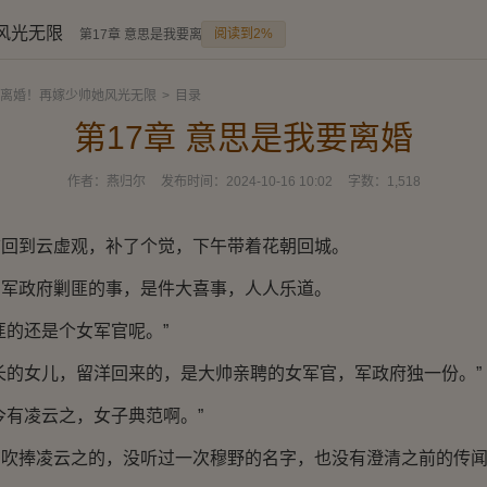
风光无限
阅读到2%
第17章 意思是我要离婚
离婚！再嫁少帅她风光无限
>
目录
第17章 意思是我要离婚
作者：
燕归尔
发布时间：
2024-10-16 10:02
字数：
1,518
前回到云虚观，补了个觉，下午带着花朝回城。
了军政府剿匪的事，是件大喜事，人人乐道。
匪的还是个女军官呢。”
长的女儿，留洋回来的，是大帅亲聘的女军官，军政府独一份。”
今有凌云之，女子典范啊。”
在吹捧凌云之的，没听过一次穆野的名字，也没有澄清之前的传