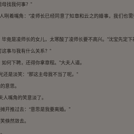
祖母找我何事？”
夫人咧着嘴角：“凌师长已经同意了知章和云之的婚事，我们也
，毕竟是凌师长的女儿，太寒酸了凌师长要不高兴。”沈宝先定下
可这事与我有什么关系？”
，如何下聘，还得你拿章程。”大夫人道。
扶光还是淡笑：“那这主母我不当了呢。”
她的意思。
老夫人嘴角的笑意淡了。
摊开推过去：“意思是我要离婚。”
淡笑倏然敛去。
呆。