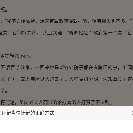
花瓶。
：“我不方便露脸，想来有军政府保驾护航，便有损失也不多。”
位女军官的能力的。”大卫笑道：“听闻她是军政府第一个女军
小姐提鞋都不配。
分开后回了沈家，一回来也是听各处院子都在说剿匪的事，不同
匪立了功，去大帅府见大帅去了，大帅赏罚分明，沈知章立了这
府了。
厅有前途，听闻老夫人高兴的给报喜的人打赏了不少钱。
使用键盘快捷键的正确方式
“又来一个白捡军功的。”
笑，径自回了松云居，从昨晚就没洗澡，她快馊了，要好好泡个