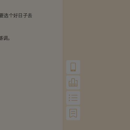
需要选个好日子去
基调。