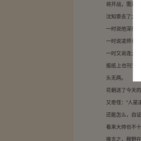
将开战，需养
沈知章去了大
一时说他深得
一时说凌师长
一时又说连大
报纸上也刊登
头无两。
花朝送了今天的
又奇怪：“人是
还能怎么，自
看来大帅也不
换言之，穆野