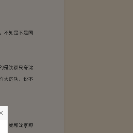
官，不知是不是同
的是沈家只夸沈
样大的功，说不
澡，她和沈家即