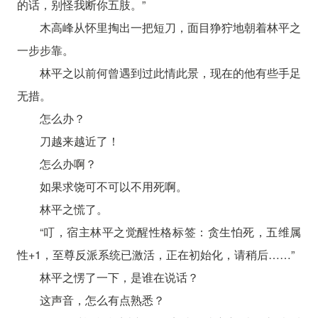
的话，别怪我断你五肢。”
木高峰从怀里掏出一把短刀，面目狰狞地朝着林平之
一步步靠。
林平之以前何曾遇到过此情此景，现在的他有些手足
无措。
怎么办？
刀越来越近了！
怎么办啊？
如果求饶可不可以不用死啊。
林平之慌了。
“叮，宿主林平之觉醒性格标签：贪生怕死，五维属
性+1，至尊反派系统已激活，正在初始化，请稍后……”
林平之愣了一下，是谁在说话？
这声音，怎么有点熟悉？