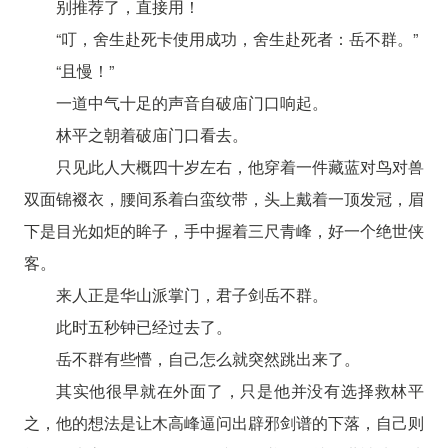
别推荐了，直接用！
“叮，舍生赴死卡使用成功，舍生赴死者：岳不群。”
“且慢！”
一道中气十足的声音自破庙门口响起。
林平之朝着破庙门口看去。
只见此人大概四十岁左右，他穿着一件藏蓝对鸟对兽
双面锦裰衣，腰间系着白蛮纹带，头上戴着一顶发冠，眉
下是目光如炬的眸子，手中握着三尺青峰，好一个绝世侠
客。
来人正是华山派掌门，君子剑岳不群。
此时五秒钟已经过去了。
岳不群有些懵，自己怎么就突然跳出来了。
其实他很早就在外面了，只是他并没有选择救林平
之，他的想法是让木高峰逼问出辟邪剑谱的下落，自己则