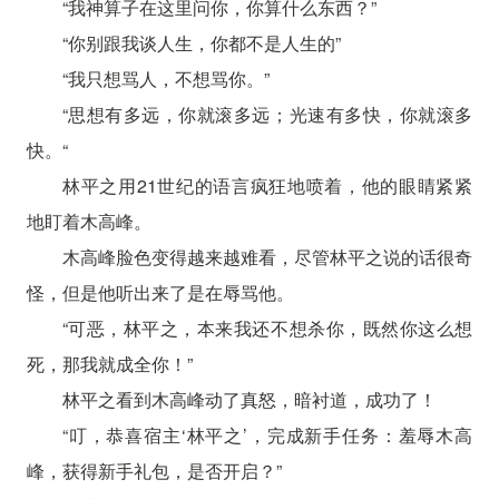
“我神算子在这里问你，你算什么东西？”
“你别跟我谈人生，你都不是人生的”
“我只想骂人，不想骂你。”
“思想有多远，你就滚多远；光速有多快，你就滚多
快。“
林平之用21世纪的语言疯狂地喷着，他的眼睛紧紧
地盯着木高峰。
木高峰脸色变得越来越难看，尽管林平之说的话很奇
怪，但是他听出来了是在辱骂他。
“可恶，林平之，本来我还不想杀你，既然你这么想
死，那我就成全你！”
林平之看到木高峰动了真怒，暗衬道，成功了！
“叮，恭喜宿主‘林平之’，完成新手任务：羞辱木高
峰，获得新手礼包，是否开启？”