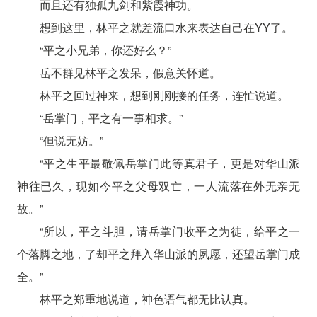
而且还有独孤九剑和紫霞神功。
想到这里，林平之就差流口水来表达自己在YY了。
“平之小兄弟，你还好么？”
岳不群见林平之发呆，假意关怀道。
林平之回过神来，想到刚刚接的任务，连忙说道。
“岳掌门，平之有一事相求。”
“但说无妨。”
“平之生平最敬佩岳掌门此等真君子，更是对华山派
神往已久，现如今平之父母双亡，一人流落在外无亲无
故。”
“所以，平之斗胆，请岳掌门收平之为徒，给平之一
个落脚之地，了却平之拜入华山派的夙愿，还望岳掌门成
全。”
林平之郑重地说道，神色语气都无比认真。