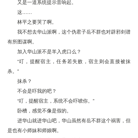
又是一道系统提示音响起。
这……
林平之要哭了啊。
我不想去华山派啊，这个伪君子岳不群也对辟邪剑谱
有所图谋啊。
加入华山派不是羊入虎口么？
“叮，提醒宿主，任务若失败，宿主则会直接被抹
杀。”
抹杀？
不会是吓我的吧？
“叮，提醒宿主，系统不会吓唬你。”
卧槽，感觉不像是假的。
进华山就进华山吧，华山虽然有岳不群这个祸害，但
是也有小师妹和师娘啊。