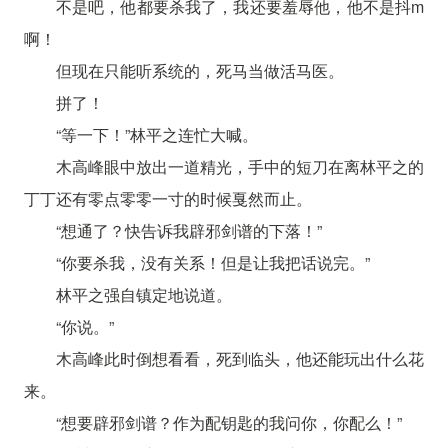
不是吧，他都要杀我了，我还要羞辱他，他不是抖m
啊！
但现在只能听系统的，死马当做活马医。
拼了！
“等一下！”林平之连忙大喊。
木高峰眼中放出一道精光，手中的短刀在离林平之的
丁丁还有零点零零一寸的时候戛然而止。
“想通了？快告诉我辟邪剑谱的下落！”
“你要杀我，没有关系！但是让我把话说完。”
林平之强自镇定地说道。
“你说。”
木高峰此时倒想看看，死到临头，他还能玩出什么花
来。
“想要辟邪剑谱？作为配钥匙的我问你，你配么！”