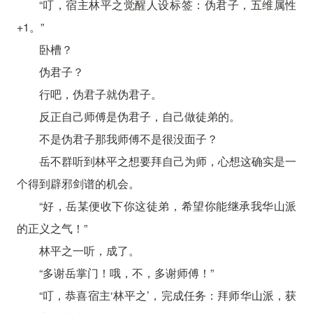
“叮，宿主林平之觉醒人设标签：伪君子，五维属性
+1。”
卧槽？
伪君子？
行吧，伪君子就伪君子。
反正自己师傅是伪君子，自己做徒弟的。
不是伪君子那我师傅不是很没面子？
岳不群听到林平之想要拜自己为师，心想这确实是一
个得到辟邪剑谱的机会。
“好，岳某便收下你这徒弟，希望你能继承我华山派
的正义之气！”
林平之一听，成了。
“多谢岳掌门！哦，不，多谢师傅！”
“叮，恭喜宿主‘林平之’，完成任务：拜师华山派，获