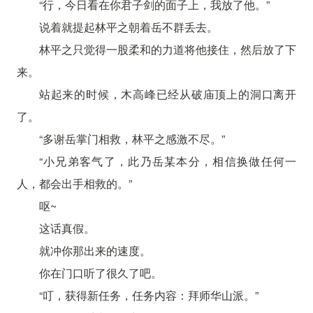
“行，今日看在你君子剑的面子上，我放了他。”
说着就提起林平之朝着岳不群丢去。
林平之只觉得一股柔和的力道将他接住，然后放了下
来。
站起来的时候，木高峰已经从破庙顶上的洞口离开
了。
“多谢岳掌门相救，林平之感激不尽。”
“小兄弟客气了，此乃岳某本分，相信换做任何一
人，都会出手相救的。”
呕~
这话真假。
就冲你那出来的速度。
你在门口听了很久了吧。
“叮，获得新任务，任务内容：拜师华山派。”