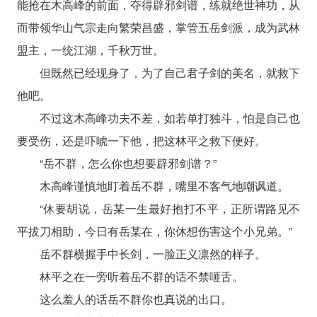
能抢在木高峰的前面，夺得辟邪剑谱，练就绝世神功，从
而带领华山气宗走向繁荣昌盛，掌管五岳剑派，成为武林
盟主，一统江湖，千秋万世。
但既然已经现身了，为了自己君子剑的美名，就救下
他吧。
不过这木高峰功夫不差，如若单打独斗，怕是自己也
要受伤，还是吓唬一下他，把这林平之救下便好。
“岳不群，怎么你也想要辟邪剑谱？”
木高峰谨慎地盯着岳不群，嘴里不客气地嘲讽道。
“休要胡说，岳某一生最好抱打不平，正所谓路见不
平拔刀相助，今日有岳某在，你休想伤害这个小兄弟。”
岳不群横握手中长剑，一脸正义凛然的样子。
林平之在一旁听着岳不群的话不禁咂舌。
这么羞人的话岳不群你也真说的出口。