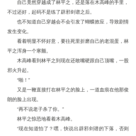
自己竟然穿越成了林平之，还是落在木高峰的手里，
不过还好，起码不是练了辟邪剑谱之后。
也不知道自己穿越会不会引发了蝴蝶效应，导致剧情
发生变化。
看着明显不怀好意，要往死里折磨自己的老混蛋，林
平之浑身一个寒颤。
木高峰看到林平之到现在还敢嘴硬跟自己顶嘴，一股
邪火升起。
“啪！”
又是一鞭直接打在林平之的脸上，一道血痕在他那俊
朗的脸上出现。
“再不说老子杀了你。”
林平之惊恐地看着木高峰。
“现在知道怕了？嘿，快说出辟邪剑谱的下落，否则