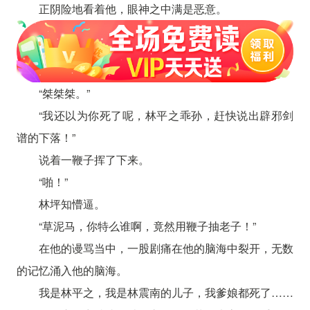
正阴险地看着他，眼神之中满是恶意。
“桀桀桀。”
“我还以为你死了呢，林平之乖孙，赶快说出辟邪剑
谱的下落！”
说着一鞭子挥了下来。
“啪！”
林坪知懵逼。
“草泥马，你特么谁啊，竟然用鞭子抽老子！”
在他的谩骂当中，一股剧痛在他的脑海中裂开，无数
的记忆涌入他的脑海。
我是林平之，我是林震南的儿子，我爹娘都死了……