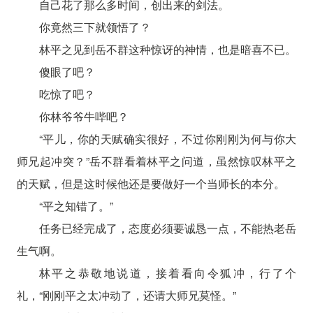
自己花了那么多时间，创出来的剑法。
你竟然三下就领悟了？
林平之见到岳不群这种惊讶的神情，也是暗喜不已。
傻眼了吧？
吃惊了吧？
你林爷爷牛哔吧？
“平儿，你的天赋确实很好，不过你刚刚为何与你大
师兄起冲突？”岳不群看着林平之问道，虽然惊叹林平之
的天赋，但是这时候他还是要做好一个当师长的本分。
“平之知错了。”
任务已经完成了，态度必须要诚恳一点，不能热老岳
生气啊。
林平之恭敬地说道，接着看向令狐冲，行了个
礼，“刚刚平之太冲动了，还请大师兄莫怪。”