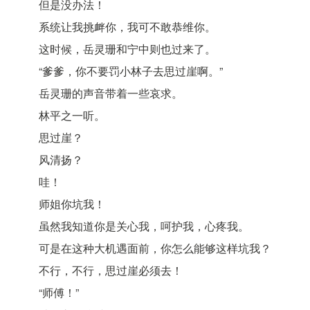
但是没办法！
系统让我挑衅你，我可不敢恭维你。
这时候，岳灵珊和宁中则也过来了。
“爹爹，你不要罚小林子去思过崖啊。”
岳灵珊的声音带着一些哀求。
林平之一听。
思过崖？
风清扬？
哇！
师姐你坑我！
虽然我知道你是关心我，呵护我，心疼我。
可是在这种大机遇面前，你怎么能够这样坑我？
不行，不行，思过崖必须去！
“师傅！”