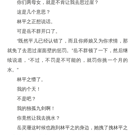
你们两母女，就是不肯让我去思过崖？
这是几个意思？
林平之正想说话。
可是岳不群开口了。
“既然平儿已经认错了，而且你师娘又为你求情，那
就免了去思过崖面壁的惩罚。”岳不群顿了一下，然后继
续说道，“不过，不罚是不可能的，就罚你挑一个月的
水。”
林平之懵了。
我的个天！
不是吧？
我的独孤九剑啊！
你竟然让我去挑水？
岳灵珊这时候也跑到林平之的身边，她拽了拽林平之