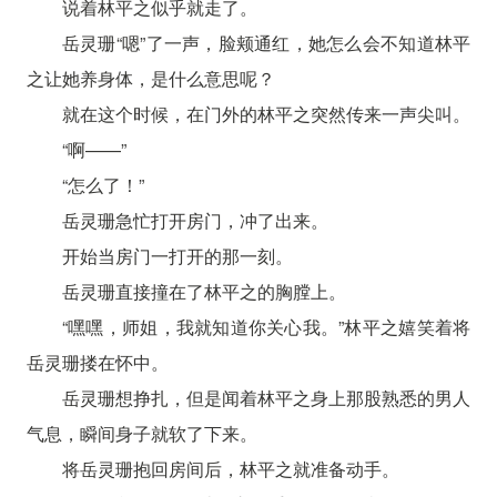
说着林平之似乎就走了。
岳灵珊“嗯”了一声，脸颊通红，她怎么会不知道林平
之让她养身体，是什么意思呢？
就在这个时候，在门外的林平之突然传来一声尖叫。
“啊——”
“怎么了！”
岳灵珊急忙打开房门，冲了出来。
开始当房门一打开的那一刻。
岳灵珊直接撞在了林平之的胸膛上。
“嘿嘿，师姐，我就知道你关心我。”林平之嬉笑着将
岳灵珊搂在怀中。
岳灵珊想挣扎，但是闻着林平之身上那股熟悉的男人
气息，瞬间身子就软了下来。
将岳灵珊抱回房间后，林平之就准备动手。