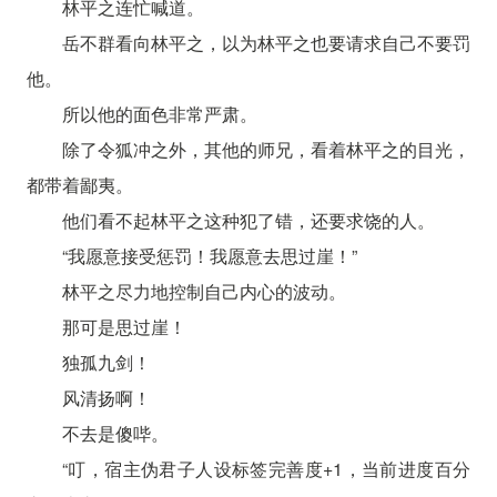
林平之连忙喊道。
岳不群看向林平之，以为林平之也要请求自己不要罚
他。
所以他的面色非常严肃。
除了令狐冲之外，其他的师兄，看着林平之的目光，
都带着鄙夷。
他们看不起林平之这种犯了错，还要求饶的人。
“我愿意接受惩罚！我愿意去思过崖！”
林平之尽力地控制自己内心的波动。
那可是思过崖！
独孤九剑！
风清扬啊！
不去是傻哔。
“叮，宿主伪君子人设标签完善度+1，当前进度百分