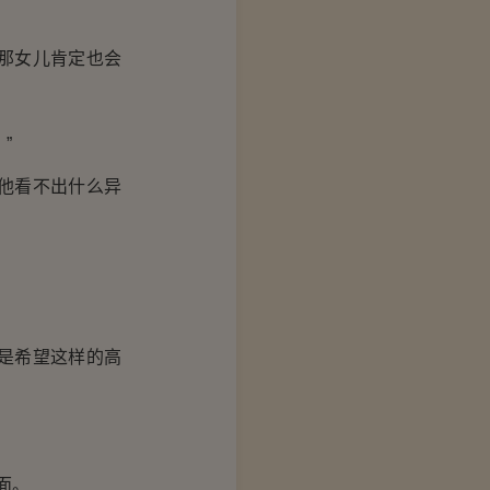
那女儿肯定也会
”
他看不出什么异
是希望这样的高
面。