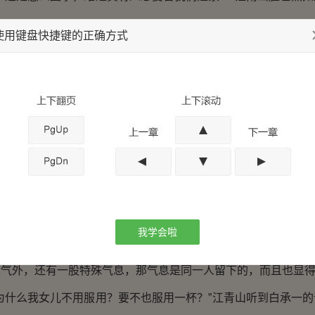
使用键盘快捷键的正确方式
们江家并没得罪什么人，但是在生意上，竞争对手还是有不少
住心思，缓缓开口说道，不过神情却更加的凝重。
我随便说一下，那药汤现在可以服用了，服用后会有轻微吐血
象，一人一杯，你就不用服用了。”
头，然后看着江云雪说的。
还是觉得，江家这情况，十有八九是有人在其中作乱。
我学会啦
齐还是江老爷子，亦或是江家其他人，还是那些玉器物件。
外，还有一股特殊气息，那气息是同一人留下的，而且也显得
什么我女儿不用服用？要不也服用一杯？”江青山听到白承一的