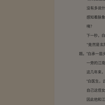
没有多说什么
感知着脉象，
咦？
下一秒，白承
“竟然是玄阴
题。”白承一眉
一旁的江南山
这几年来，江
“白医生，云
自己这侄女，
因此他和江家