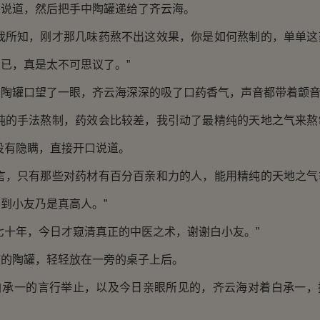
道，然后把手中陶罐递给了齐云海。
所知，刚才那几味药熬不出这效果，你是如何熬制的，单单这
已，真是太不可思议了。”
罐口望了一眼，齐云海深深的吸了口药香气，声音都带着颤
的手法熬制，药效会比较差，我引动了最精纯的天地之气来熬
没有隐瞒，直接开口说道。
，只有那些对药材有百分百亲和力的人，能用精纯的天地之气
到小友乃是真高人。”
十年，今日才窥清真正的中医之术，谢谢白小友。”
陶罐，轻轻放在一旁的桌子上后。
一的言行举止，以及今日亲眼所见的，齐云海对着白承一，
。