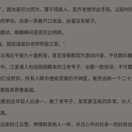
，我也是尽力而为，算不得高人，若齐老想学此手段，过段时间
举动，白承一笑着开口说道，丝毫没有架子。
动，眼睛瞬间变得无比明亮。
，提前诚谢白老师传授之恩。”
海近乎是九十度躬身，甚至身躯都因为激动兴奋，不住颤抖
，江家诸人包括刚刚醒来的江老爷子，全都一脸惊讶，不可置
没想到，所有人眼中德高望重的齐神医，竟然会称一个二十
态度极其恭敬虔诚。
前这年轻人白承一，救了老爷子，发现那玉佩的异常，众人
多高。
来的江云雪，神情和其他人一样，并且心中对白承一的好奇加