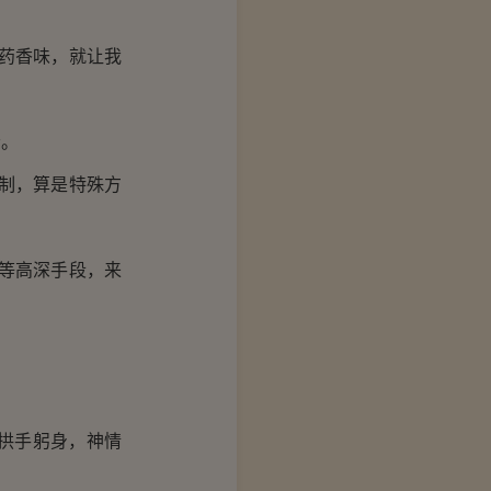
药香味，就让我
音。
制，算是特殊方
等高深手段，来
拱手躬身，神情