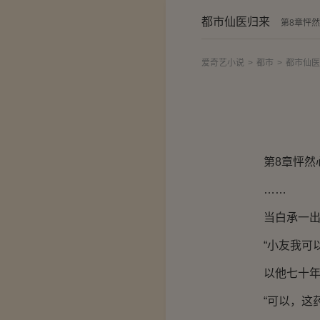
都市仙医归来
第8章怦
爱奇艺小说
>
都市
>
都市仙医
第8章怦然
……
当白承一出来
“小友我可以
以他七十年的
“可以，这药