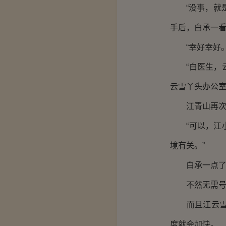
“没事，就是
手后，白承一
“幸好幸好。
“白医生，云
云雪丫头办公室
江青山再次看
“可以，江小
境有关。”
白承一点了点
不然无需号脉
而且江云雪这
度就会加快。