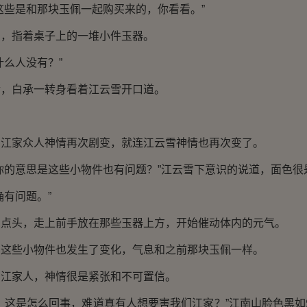
些是和那块玉佩一起购买来的，你看看。”
指着桌子上的一堆小件玉器。
么人没有？”
白承一转身看着江云雪开口道。
家众人神情再次剧变，就连江云雪神情也再次变了。
的意思是这些小物件也有问题？”江云雪下意识的说道，面色很
有问题。”
头，走上前手放在那些玉器上方，开始催动体内的元气。
些小物件也发生了变化，气息和之前那块玉佩一样。
家人，神情很是紧张和不可置信。
这是怎么回事，难道真有人想要害我们江家？”江南山脸色黑如