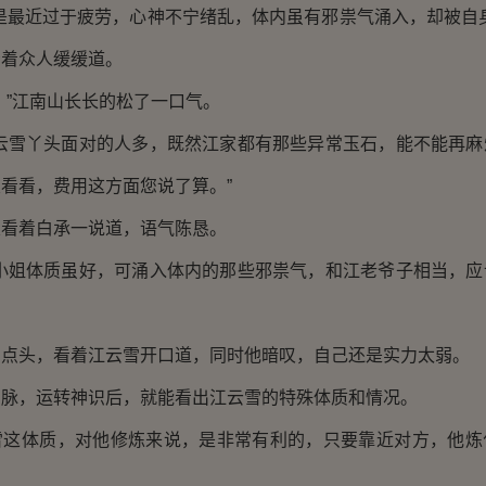
最近过于疲劳，心神不宁绪乱，体内虽有邪祟气涌入，却被自身
看着众人缓缓道。
”江南山长长的松了一口气。
雪丫头面对的人多，既然江家都有那些异常玉石，能不能再麻
看看，费用这方面您说了算。”
着白承一说道，语气陈恳。
姐体质虽好，可涌入体内的那些邪祟气，和江老爷子相当，应
头，看着江云雪开口道，同时他暗叹，自己还是实力太弱。
，运转神识后，就能看出江云雪的特殊体质和情况。
体质，对他修炼来说，是非常有利的，只要靠近对方，他炼