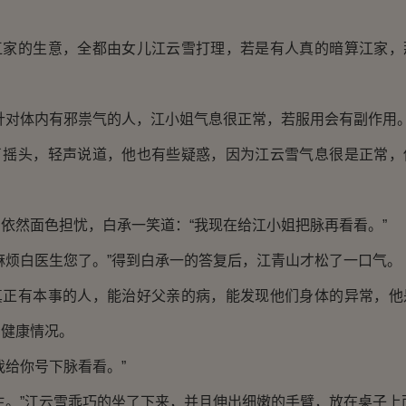
的生意，全都由女儿江云雪打理，若是有人真的暗算江家，
对体内有邪祟气的人，江小姐气息很正常，若服用会有副作用。
头，轻声说道，他也有些疑惑，因为江云雪气息很是正常，
然面色担忧，白承一笑道：“我现在给江小姐把脉再看看。”
烦白医生您了。”得到白承一的答复后，江青山才松了一口气。
有本事的人，能治好父亲的病，能发现他们身体的异常，他
看健康情况。
给你号下脉看看。”
。”江云雪乖巧的坐了下来，并且伸出细嫩的手臂，放在桌子上