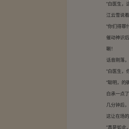
“白医生，这
江云雪说着，
“你们得罪什
催动神识后，
唰！
话音刚落，江
“白医生，你
“聪明，的确
白承一点了点
几分钟后，这
这让在场的江
“真是如此，