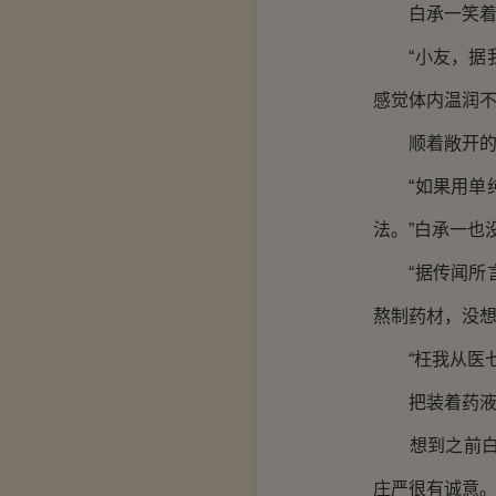
白承一笑着说
“小友，据我
感觉体内温润不
顺着敞开的陶
“如果用单纯
法。”白承一也
“据传闻所言
熬制药材，没想
“枉我从医七
把装着药液的
想到之前白承
庄严很有诚意