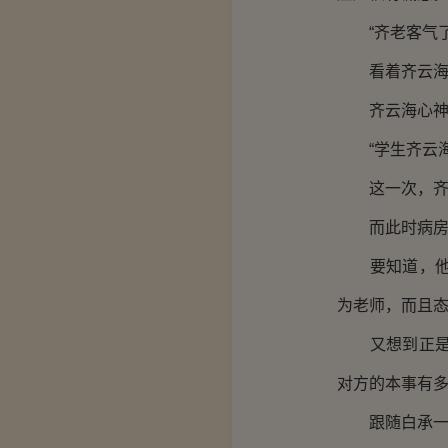
“齐老客气了
看着齐云海的
齐云海心神颤
“学生齐云海
这一次，齐云
而此时病房中
要知道，他们
为老师，而且
又想到正是眼
对方的本事有
跟随白承一出