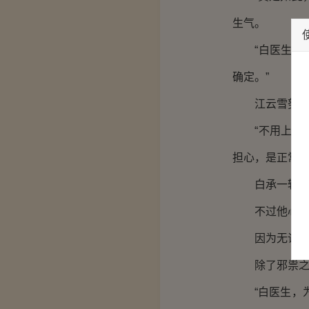
生气。
“白医生，我
确定。”
江云雪努力稳
“不用上心，
担心，是正常现
白承一轻轻点
不过他心中却
因为无论是张
除了邪祟之气
“白医生，为