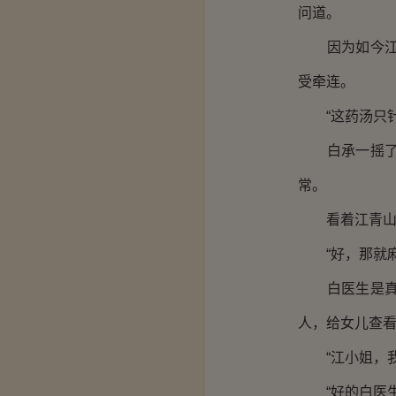
问道。
因为如今江家
受牵连。
“这药汤只针
白承一摇了摇
常。
看着江青山依
“好，那就麻
白医生是真正
人，给女儿查
“江小姐，我
“好的白医生