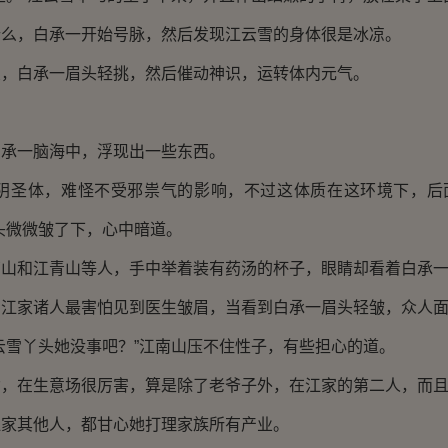
，白承一开始号脉，然后发现江云雪的身体很是冰凉。
白承一眉头轻挑，然后催动神识，运转体内元气。
一脑海中，浮现出一些东西。
圣体，难怪不受邪祟气的影响，不过这体质在这环境下，后
头微微皱了下，心中暗道。
和江青山等人，手中举着装有药汤的杯子，眼睛却看着白承一
家诸人最害怕见到医生皱眉，当看到白承一眉头轻皱，众人面
雪丫头她没事吧？”江南山压不住性子，有些担心的道。
在生意场很厉害，算是除了老爷子外，在江家的第二人，而且
其他人，都甘心她打理家族所有产业。