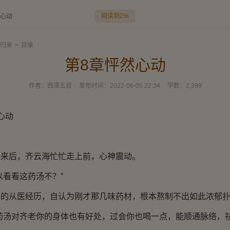
阅读到2%
然心动
归来
>
目录
第8章怦然心动
作者：
西漠五叔
发布时间：
2022-06-05 22:34
字数：
2,399
心动
后，齐云海忙忙走上前，心神震动。
看看这药汤不？”
从医经历，自认为刚才那几味药材，根本熬制不出如此浓郁扑
汤对齐老你的身体也有好处，过会你也喝一点，能顺通脉络，祛