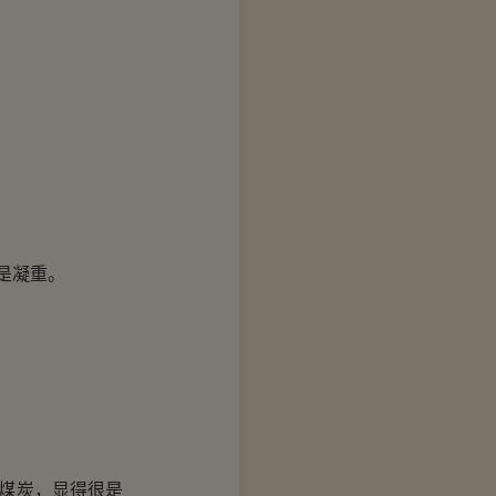
是凝重。
煤炭，显得很是