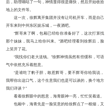
后，助理嘀咕了一句，神情显得很是痛快，然后开始收拾
地上的文件等。
这一次，徐辉离开集团并没有让司机开车，而是自己
开车来到中州东区娱乐城，一夜酒吧。
“辉哥来了啊，包厢已经给你准备好了，这次打算找
那个妹妹，我马上给你叫来。”酒吧经理看到徐辉后，脸
上笑开了花。
“我找你们老大送钱。”徐辉神情虽然有些缓和，可语
气中依然充斥着怒意。
“是谁吃了豹子胆，敢惹辉哥，要不辉哥你给我说，
我帮你出这口气，这个生意我们也是可以谈的，换个地方
我们详谈？”
看着徐辉眼中的怒意，海青眼神一亮，忙忙笑着道。
包厢中，海青先是一脸笑意的给徐辉点了一根烟，又