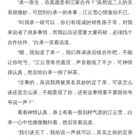
“承一医生，你真愿意和江家合作？”虽然说二人的关
系很微妙，可想到白承一的本事，江云雪心情激动不已。
“叫我承一就可以，你们有现成的销售路子等，对我
来说省了很多事情，而我以后还需要大量药材，必须找个
合作伙伴。”白承一笑着说道。
“嗯，我知道了承一，我们再谈谈后续合作吧，不能
让你吃亏。”江云雪有些羞涩，声音都低了不少，可神情
很认真，然后给白承一倒了杯茶。
“没事的，虽说我两被莫名其妙的定了亲，可该怎么
谈还是怎么谈，不能委屈了你，还有这事情要不要跟你爷
爷说一声？”
看着神情认真，身上有着一股别样气质的江云雪，白
承一心中也微微颤抖着，然后笑着说道。
“我们谈完了，我给说一声就可以，其实之前的定亲