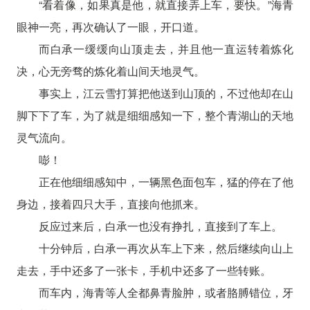
“看着像，如果真是他，就直接弄上车，要快。”海青
眼神一亮，再次确认了一眼，开口道。
而白承一缓缓向山顶走去，并且他一直运转着炼化
决，心无旁骛的炼化着山间天地灵气。
事实上，江云雪打算把他送到山顶的，不过他却在山
脚下下了车，为了就是细细感知一下，整个青湖山的天地
灵气流向。
嘭！
正在他细细感知中，一辆黑色面包车，猛的停在了他
身边，接着四只大手，直接向他抓来。
反应过来后，白承一也没有挣扎，直接到了车上。
十分钟后，白承一再次从车上下来，然后继续向山上
走去，手中还多了一张卡，手机中还多了一些转账。
而车内，海青等人全都鼻青脸肿，或者胳膊错位，牙