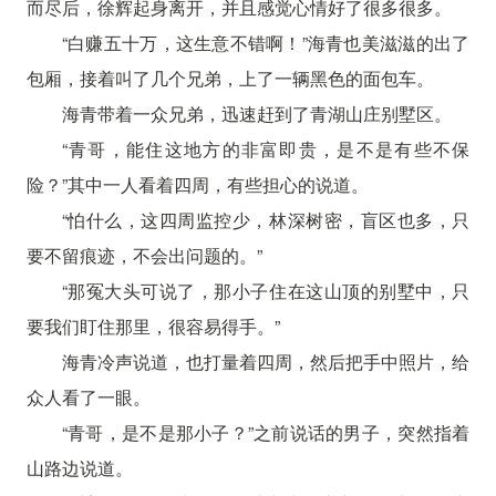
而尽后，徐辉起身离开，并且感觉心情好了很多很多。
“白赚五十万，这生意不错啊！”海青也美滋滋的出了
包厢，接着叫了几个兄弟，上了一辆黑色的面包车。
海青带着一众兄弟，迅速赶到了青湖山庄别墅区。
“青哥，能住这地方的非富即贵，是不是有些不保
险？”其中一人看着四周，有些担心的说道。
“怕什么，这四周监控少，林深树密，盲区也多，只
要不留痕迹，不会出问题的。”
“那冤大头可说了，那小子住在这山顶的别墅中，只
要我们盯住那里，很容易得手。”
海青冷声说道，也打量着四周，然后把手中照片，给
众人看了一眼。
“青哥，是不是那小子？”之前说话的男子，突然指着
山路边说道。