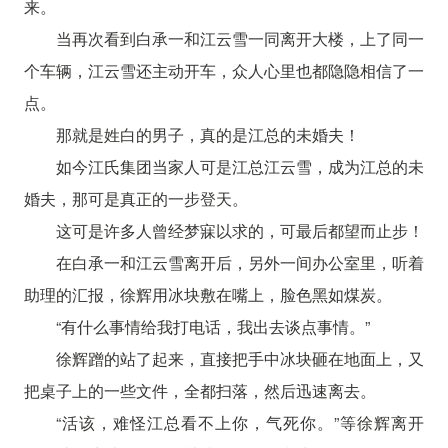
来。
当再次看到白承一和江云雪一同离开大楼，上了同一
个车辆，江云雪还主动开车，众人心里也都隐隐相信了一
点。
那就是姓白的男子，真的是江总的未婚夫！
如今江氏集团当家人可是江总江云雪，成为江总的未
婚夫，那可是真正的一步登天。
这可是许多人曾经梦寐以求的，可最后都望而止步！
在白承一和江云雪离开后，另外一间办公室里，听着
助理的汇报，徐辉用冰块敷在嘴上，脸色黑如煤炭。
“有什么事情给我打电话，我出去谈点事情。”
徐辉蹭的站了起来，直接把手中冰块砸在地面上，又
把桌子上的一些文件，全都扫落，然后迅速离去。
“活该，难怪江总看不上你，气死你。”等徐辉离开