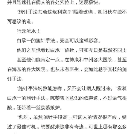
并且迅速扎在病人的各处穴位上，速度极快。
“施针手法怎会这般利索？”隔着玻璃，胡阳秋有些不
可思议的道。
行云流水！
白承一的施针手法，完全可以这样形容。
他们之前也看过白承一施针，可和今日是截然不同！
甚至他们能肯定一点，在博康和中州各大医院，甚至
在海东的各大医院，也从未有医生，会如此悬乎其技的施
针手法。
“施针手法娴熟能怎样，又不会让病人醒过来。”看着
白承一的施针手法，陈婪雪下意识的低声道，不过语气很
酸，还带着一丝羡慕嫉妒。
“也对，虽然施针手段高，可病人的情况很严峻，错
过了最佳时机，想要醒来除非有奇迹，可世上哪有那么多