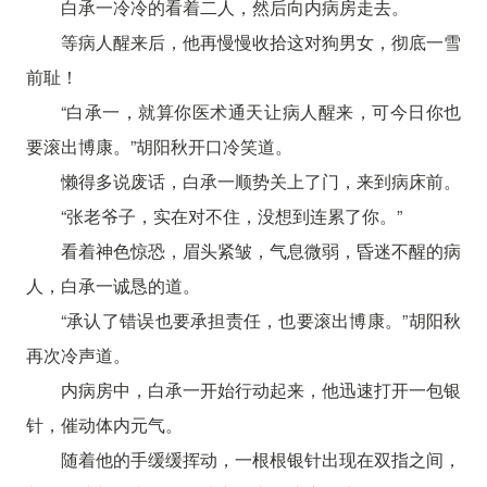
白承一冷冷的看着二人，然后向内病房走去。
等病人醒来后，他再慢慢收拾这对狗男女，彻底一雪
前耻！
“白承一，就算你医术通天让病人醒来，可今日你也
要滚出博康。”胡阳秋开口冷笑道。
懒得多说废话，白承一顺势关上了门，来到病床前。
“张老爷子，实在对不住，没想到连累了你。”
看着神色惊恐，眉头紧皱，气息微弱，昏迷不醒的病
人，白承一诚恳的道。
“承认了错误也要承担责任，也要滚出博康。”胡阳秋
再次冷声道。
内病房中，白承一开始行动起来，他迅速打开一包银
针，催动体内元气。
随着他的手缓缓挥动，一根根银针出现在双指之间，