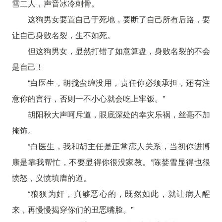
雪二人，声音冰冷刺骨。
这狗男女要置自己于死地，要断了自己所有后路，要
让自己身败名裂，生不如死。
但这狗男女，显然打错了如意算盘，身败名裂的不会
是自己！
“白医生，胡搅蛮缠没用，责任你必须承担，还有注
意你的言行，否则一不小心就会吃上牢饭。”
胡阳秋大声呵斥道，眼底深处的幸灾乐祸，丝毫不加
掩饰。
“白医生，我和胡主任是正常恋人关系，当初你进博
康是靠我帮忙，不要显得你很没家教。”陈婪雪显得也很
愤怒，义愤填膺的道。
“狼狈为奸，真够恶心的，既然如此，就让病人醒
来，再慢慢揭穿你们的丑恶嘴脸。”