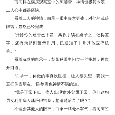
而同样在病房观察室中的陈婪雪，神情也极其冷漠，
二人心中都很痛快。
看着二人的神情，白承一眼中冷意更盛，对他的栽赃
陷害，显然已经完成。
“开除你的通告已下发，离职手续在桌子上，记得签
字，还有为起到警示作用，已通知了中州其他医疗机
构。”
看着沉默的白承一，胡阳秋眼中闪过一丝挑衅，再次
开口道。
“白承一，你做的事真没医德，让人很失望，妄我一
直把你当朋友。”陈婪雪也神情不满的道。
“我是正常下班，病人出现意外实属正常，你们这狗
男女利用病人栽赃陷害我，想清楚后果了吗？”
不理会其他人的眼神，白承一丝毫不客气，看向陈竺