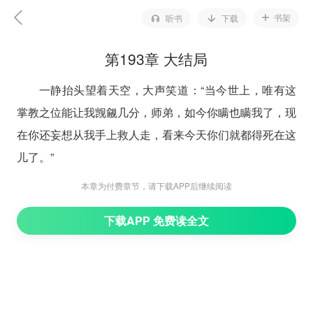
书架
听书
下载
第193章 大结局
一静抬头望着天空，大声笑道：“当今世上，唯有这
掌教之位能让我觊觎几分，师弟，如今你瞒也瞒我了，现
在你还妄想从我手上救人走，看来今天你们就都得死在这
儿了。”
“若不是那清微老头，你又怎会入这九境。一木，你
本章为付费章节，请下载APP后继续阅读
可真是藏得太深太深，现如今就不要怪师兄手下不留情，
下载APP 免费读全文
现在就送你去见阎王。”说罢。周围都飘起了一股强大的
气体，将众