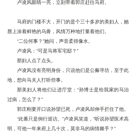
卢凌风眼睛一亮，立刻带着郭庄赶往马府。
马府的门楼不大，开门的是个三十多岁的美妇人，她
唇上涂着鲜艳的乌膏，风情万种地打量着他们。
“二位何事？”她问，声音柔得像水。
卢凌风：“可是马将军宅邸？”
那妇人点了点头。
卢凌风没有亮明身份，只说他们是公廨寻坊，至于此
地，想向马夫人打听些事。
那美妇人将他们让进厅堂：“孙博士是给我家的马治
过病，怎么了？”
郭庄刚要开口说孙望已死，卢凌风却伸手拦住了他。
“此番只是例行巡访。”卢凌风笑道，“听说孙望医术高
明，可他一年来府上几十次，莫非马的病情棘手？”