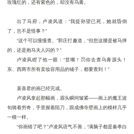
玫瑰红的，还有紫色的，却没有乌膏。
出了马府，卢凌风道：“我提孙望已死，她就昏倒
了，岂不是怪事？”
“这个可以慢慢查。”郭庄打趣道，“但您这腰是被马摔
的，还是抱马夫人闪的？”
卢凌风瞪了他一眼：“贫嘴！罚你去查乌膏源头！
东、西两市所有卖妆容用品的铺子，都要查到！”
裴喜君的画已经完成。
卢凌风拿起那幅画，眉头瞬间皱紧——画上的魔王波
旬骑着穷奇，手里握着陌刀，跟成佛寺壁画上的模样几乎
一模一样。
“你画错了吧？”卢凌风语气不善，“满脑子都是秦孝白