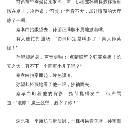
可角落里突然传来哐当一声，协律郎孙望将酒杯重重
蹾在桌上，冷声道：“可笑！”声音不大，却让喧闹的大厅
静了一瞬。
秦孝白抬眼望去，孙望正满脸不屑地撇着嘴。
有人连忙打圆场：“协律郎定是喝多了！秦大师莫
怪！”
孙望却起身，声音更响：“点睛脱壁？狂妄至极！长
安之大，容不下一个画壁小儿了吗？”
秦孝白拍案而起，眸色骤冷。
孙望却轻蔑地看了他一眼，拂袖而去。
秦孝白盯着他的背影，指节攥得发白，低声骂
道：“混账！魔王脱壁，必宰了你！”
深已夜，平康坊马府后街，一棵树挨着院墙，孙望攀