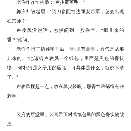
老仵作连忙抱拳：“卢少卿英明！”
郭庄却皱起眉：“陌刀多配给边陲安西军，怎会出现
在京师？”
卢凌风没说话，忽然闻到一股香气。“哪儿来的
香？”他问。
老仵作指了指孙望耳后：“那里有膏痕，香气是从那
儿来的。”他递给卢凌风一个纸包，里面是黑色的膏状
物，“老朽猜是女子用的唇脂，可具体是什么，就说不清
了。”
卢凌风捏起一点，放在鼻尖轻嗅，那香气浓郁得有些
刺鼻。
裴府的厅堂里，裴喜君正对着纸包里的黑色膏状物皱
眉。