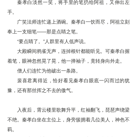
秦孝白淡然一笑，将手里的笔扔给阿祖，又伸出左
手。
广笑法师连忙递上酒碗。秦孝白一饮而尽，阿祖立刻
奉上一支细笔——那是点睛之笔。
“要点睛了。”人群里有人低声说。
大殿瞬间鸦雀无声，连掉根针都能听见。可秦孝白握
着笔，眼神忽然晃了晃，他一掸袖子，竟转身向外走。
僧人们连忙为他破出一条路。
裴喜君离得近，恰好看见秦孝白眼底一闪而过的犹
豫，还有那丝挥之不去的傲气。
入夜后，霄云楼里歌舞升平，红袖翻飞，琵琶声绕梁
不绝。秦孝白坐在主位上，身旁簇拥着几位美人，神色不
羁。