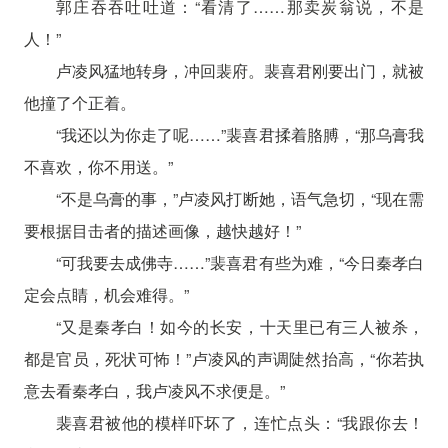
郭庄吞吞吐吐道：“看清了……那卖炭翁说，不是
人！”
卢凌风猛地转身，冲回裴府。裴喜君刚要出门，就被
他撞了个正着。
“我还以为你走了呢……”裴喜君揉着胳膊，“那乌膏我
不喜欢，你不用送。”
“不是乌膏的事，”卢凌风打断她，语气急切，“现在需
要根据目击者的描述画像，越快越好！”
“可我要去成佛寺……”裴喜君有些为难，“今日秦孝白
定会点睛，机会难得。”
“又是秦孝白！如今的长安，十天里已有三人被杀，
都是官员，死状可怖！”卢凌风的声调陡然抬高，“你若执
意去看秦孝白，我卢凌风不求便是。”
裴喜君被他的模样吓坏了，连忙点头：“我跟你去！