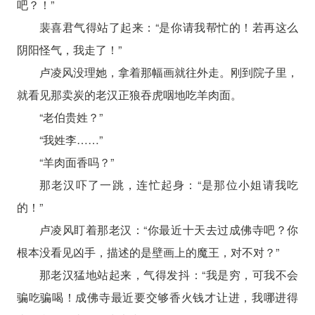
吧？！”
裴喜君气得站了起来：“是你请我帮忙的！若再这么
阴阳怪气，我走了！”
卢凌风没理她，拿着那幅画就往外走。刚到院子里，
就看见那卖炭的老汉正狼吞虎咽地吃羊肉面。
“老伯贵姓？”
“我姓李……”
“羊肉面香吗？”
那老汉吓了一跳，连忙起身：“是那位小姐请我吃
的！”
卢凌风盯着那老汉：“你最近十天去过成佛寺吧？你
根本没看见凶手，描述的是壁画上的魔王，对不对？”
那老汉猛地站起来，气得发抖：“我是穷，可我不会
骗吃骗喝！成佛寺最近要交够香火钱才让进，我哪进得