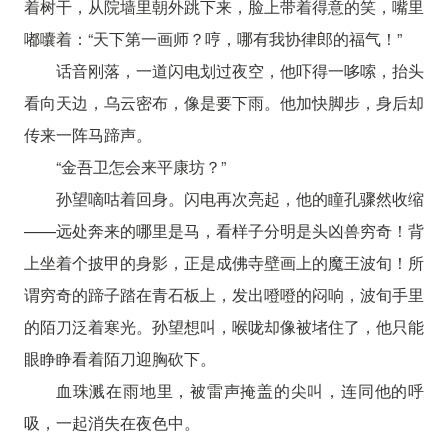
着树干，从院墙里朝外跳下来，脸上带着得意的笑，嘴里
嘟囔着：“天下第一画师？哼，哪有我协律郎的福气！”
话音刚落，一道闪电划过夜空，他吓得一哆嗦，抬头
看向天边，乌云密布，像是要下雨。他加快脚步，身后却
传来一阵马蹄声。
“金吾卫怎会来平康坊？”
孙望嘀咕着回身。闪电再次亮起，他的瞳孔骤然收缩
——远处奔来的哪里是马，看样子分明是头凶兽穷奇！背
上坐着个披甲的身影，正是成佛寺壁画上的魔王波旬！所
谓穷奇的蹄子踏在青石板上，发出噔噔的闷响，波旬手里
的陌刀泛着寒光。孙望想叫，喉咙却像被堵住了，他只能
眼睁睁看着陌刀迎胸砍下。
血珠溅在雨地里，被雷声掩盖的尖叫，连同他的呼
吸，一起消失在夜色中。