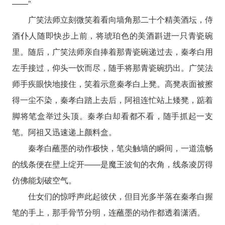
——”
广笑法师立刻微笑着看向墙角那二十个精美酒坛，侍
酒仆人随即快步上前，将琥珀色的美酒斟进一只青瓷碗
里。随后，广笑法师亲自捧着那青瓷碗递过去，秦孝白用
左手接过，仰头一饮而尽，随手将那青瓷碗扔出。广笑法
师手疾眼快地接住，笑着示意秦孝白上凳。高凳表面被擦
得一尘不染，秦孝白踏上去后，阿祖连忙站上矮凳，踮着
脚将笔盒举过头顶。秦孝白却看都不看，随手抓起一支
笔。阿祖又迅速递上颜料盒。
秦孝白蘸墨的动作极快，笔尖触墙的瞬间，一道流畅
的线条便在壁上绽开——是魔王波旬的衣角，线条凌厉得
仿佛能划破空气。
仕女们的惊呼声此起彼伏，但目光多半落在秦孝白握
笔的手上，那手骨节分明，连蘸墨的动作都透着潇洒。