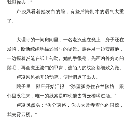
我跟你去！”
卢凌风看着她发白的脸，有些后悔刚才的语气太重
了。
大理寺的一间房间里，一名老汉坐在凳上，身子还在
发抖，断断续续地描述当时的场景。裴喜君一边安慰他，
一边握着炭笔在纸上勾勒。她的手很稳，先画凶兽穷奇的
鬃毛，再画魔王波旬的甲胄，连陌刀的纹路都细致入微。
卢凌风见她开始动笔，便悄悄退了出去。
院子里，郭庄开始汇报：“孙望孤身住在兰陵坊，跟
邻里没往来，唯一的线索是昨晚他去霄云楼喝过酒。”
卢凌风点头：“兵分两路，你去太常寺查他的同僚，
我去霄云楼。”