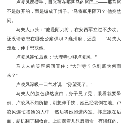
卢凌风摆摆手，目光落在那匹马的尾巴上——那马尾
不是散开的，而是编成了辫子。“马将军用陌刀？”他突然
问。
马夫人点头：“他是陌刀将，在安西军立过不少功。
还没请教您在哪处公廨供职？雍州府，还是……”马夫人
走近，伸手想扶他。
卢凌风连忙后退：“大理寺少卿卢凌风。”
马夫人的笑容瞬间僵住：“大理寺？你到底为何而
来？”
卢凌风深吸一口气才说：“孙望死了。”
马夫人的脸色骤然发白，身子晃了晃，眼看就要晕
倒。卢凌风不知所措，刚想伸手扶，她已经栽倒在地。卢
凌风连忙掐她的人中，然后将她抱进内室。郭庄跟在后
面，趁机翻了翻妆台。上面摆着几只唇脂盒，有淡红的、