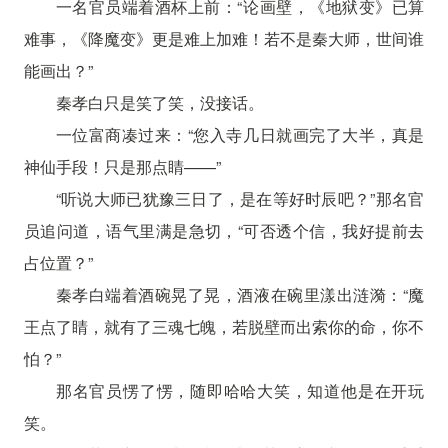
一名官员端着酒杯上前：“论画壁，《地狱变》已算
难事，《降魔变》更是难上加难！若不是秦大师，世间谁
能画出？”
秦孝白只是笑了笑，没接话。
一位富商凑过来：“您入寺几日就画完了大半，真是
神仙手段！只是那点睛——”
“听说大师已犹豫三日了，是在等好时辰吧？”那名官
员追问道，语气里满是急切，“可否透个信，我好提前去
占位置？”
秦孝白端着酒碗晃了晃，酒液在碗里漾出涟漪：“魔
王点了睛，就有了三魂七魄，若脱壁而出索你的命，你不
怕？”
那名官员愣了愣，随即哈哈大笑，知道他是在开玩
笑。