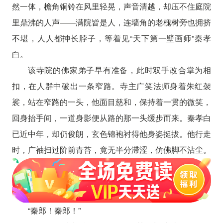
然一体，檐角铜铃在风里轻晃，声音清越，却压不住庭院
里鼎沸的人声——满院皆是人，连墙角的老槐树旁也拥挤
不堪，人人都抻长脖子，等着见“天下第一壁画师”秦孝
白。
该寺院的佛家弟子早有准备，此时双手改合掌为相
扣，在人群中破出一条窄路。寺主广笑法师身着朱红袈
裟，站在窄路的一头，他面目慈和，保持着一贯的微笑，
回身抬手间，一道身影便从路的那一头缓步而来。秦孝白
已近中年，却仍俊朗，玄色锦袍衬得他身姿挺拔。他行走
时，广袖扫过阶前青苔，竟无半分滞涩，仿佛脚不沾尘。
“秦郎！秦郎！”