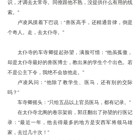
识，才调去太常寺。同僚跟他不熟，没提供什么有用的线
索。”
卢凌风摸着下巴说：“兽医高手，还精通音律，倒是
个奇人。走，去太仆寺。”
太仆寺的车寺卿提起孙望，满脸可惜：“他虽孤傲，
却是太仆寺最好的兽医博士，教出来的学生个个出色。若
不是公主下令，我绝不会放他走。”
卢凌风问：“他除了教学生、医马，还有别的交际
吗？”
车寺卿摇头：“只给五品以上官员医马，都有记录。”
在太仆寺北阁的卷宗架前，郭庄翻出了孙望的行医记
录：“最近一年，他去得最多的地方是安西军将领马雄
家，去过几十次！”