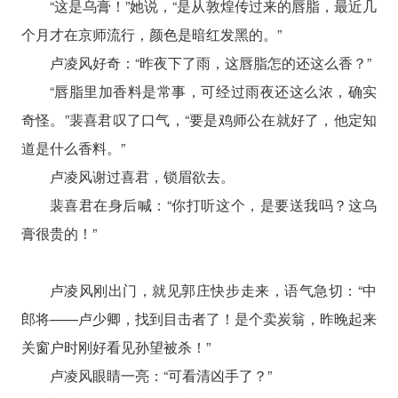
“这是乌膏！”她说，“是从敦煌传过来的唇脂，最近几
个月才在京师流行，颜色是暗红发黑的。”
卢凌风好奇：“昨夜下了雨，这唇脂怎的还这么香？”
“唇脂里加香料是常事，可经过雨夜还这么浓，确实
奇怪。”裴喜君叹了口气，“要是鸡师公在就好了，他定知
道是什么香料。”
卢凌风谢过喜君，锁眉欲去。
裴喜君在身后喊：“你打听这个，是要送我吗？这乌
膏很贵的！”
卢凌风刚出门，就见郭庄快步走来，语气急切：“中
郎将——卢少卿，找到目击者了！是个卖炭翁，昨晚起来
关窗户时刚好看见孙望被杀！”
卢凌风眼睛一亮：“可看清凶手了？”