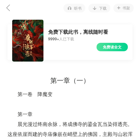
书架
听书
下载
免费下载此书，离线随时看
9999+
人已下载
免费读全文
第一章（一）
第一卷 降魔变
第一章
晨光漫过终南余脉，将成佛寺的鎏金瓦当染得透亮。
这座依崖而建的寺庙像嵌在峭壁上的佛国，主殿与山岩浑