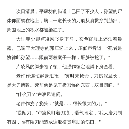
次日清晨，平康坊的街道上已围了不少人，孙望的尸
体仰面躺在地上，胸口一道长长的刀痕从肩贯穿到肋部，
周围地上的积水都被染红了。
大理寺少卿卢凌风飞身下马，玄色官服上还沾着晨
露。已调至大理寺的郭庄迎上来，压低声音道：“死者是
协律郎孙望……跟前两桩案子一样，肝脏被挖了。”
卢凌风的脚步顿了顿，他强作镇定地蹲下身查看。
老仵作连忙起身汇报：“寅时末毙命，刀伤深且长，
是大刀所致。死前像是见了极恐怖的东西，双目圆睁。”
“什么刀？”卢凌风追问。
老仵作挠了挠头：“就是……很长很大的刀。”
“是陌刀。”卢凌风盯着刀痕，语气肯定，“我大唐刀制
有四，唯有陌刀能造成这般横贯肩肋的伤口。”