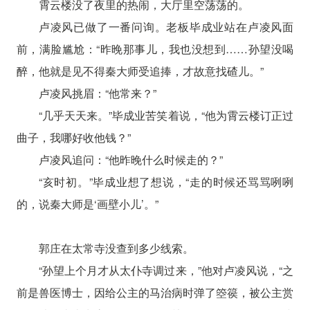
霄云楼没了夜里的热闹，大厅里空荡荡的。
卢凌风已做了一番问询。老板毕成业站在卢凌风面
前，满脸尴尬：“昨晚那事儿，我也没想到……孙望没喝
醉，他就是见不得秦大师受追捧，才故意找碴儿。”
卢凌风挑眉：“他常来？”
“几乎天天来。”毕成业苦笑着说，“他为霄云楼订正过
曲子，我哪好收他钱？”
卢凌风追问：“他昨晚什么时候走的？”
“亥时初。”毕成业想了想说，“走的时候还骂骂咧咧
的，说秦大师是‘画壁小儿’。”
郭庄在太常寺没查到多少线索。
“孙望上个月才从太仆寺调过来，”他对卢凌风说，“之
前是兽医博士，因给公主的马治病时弹了箜篌，被公主赏