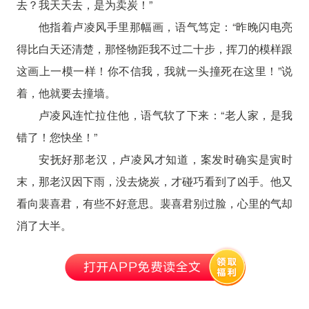
去？我天天去，是为卖炭！”
他指着卢凌风手里那幅画，语气笃定：“昨晚闪电亮
得比白天还清楚，那怪物距我不过二十步，挥刀的模样跟
这画上一模一样！你不信我，我就一头撞死在这里！”说
着，他就要去撞墙。
卢凌风连忙拉住他，语气软了下来：“老人家，是我
错了！您快坐！”
安抚好那老汉，卢凌风才知道，案发时确实是寅时
末，那老汉因下雨，没去烧炭，才碰巧看到了凶手。他又
看向裴喜君，有些不好意思。裴喜君别过脸，心里的气却
消了大半。