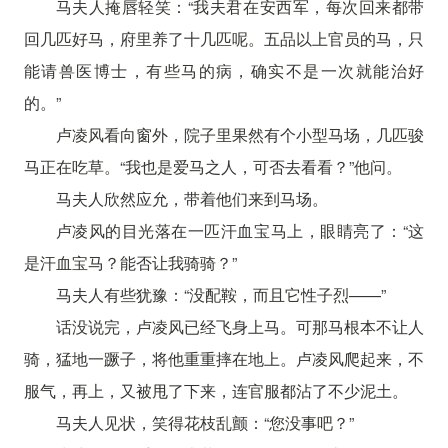
马夫人掩唇轻笑：“我夫君在安西军，每次回来都带
回几匹好马，府里养了十几匹呢。五品以上官员的马，只
能请兽医博士，有些马的病，确实不是一次就能治好
的。”
卢凌风看向窗外，院子里果然有个小型马场，几匹骏
马正在吃草。“我也是爱马之人，可否去看看？”他问。
马夫人欣然应允，带着他们来到马场。
卢凌风的目光落在一匹汗血宝马上，眼睛亮了：“这
是汗血宝马？能否让我骑骑？”
马夫人有些犹豫：“没配鞍，而且它性子烈——”
话没说完，卢凌风已经飞身上马。可那马根本不让人
骑，猛地一蹶子，将他重重摔在地上。卢凌风爬起来，不
服气，再上，又被甩了下来，连官服都沾了不少泥土。
马夫人见状，笑得花枝乱颤：“您没事吧？”