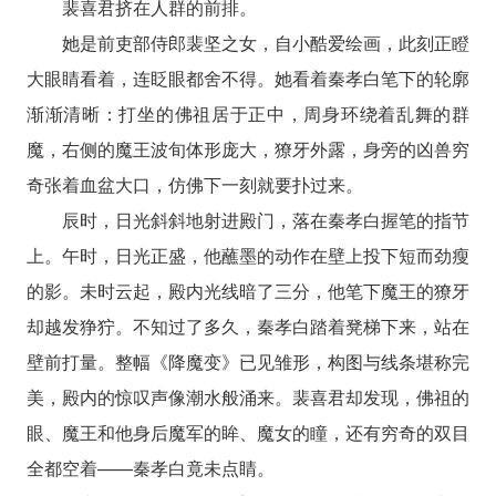
裴喜君挤在人群的前排。
她是前吏部侍郎裴坚之女，自小酷爱绘画，此刻正瞪
大眼睛看着，连眨眼都舍不得。她看着秦孝白笔下的轮廓
渐渐清晰：打坐的佛祖居于正中，周身环绕着乱舞的群
魔，右侧的魔王波旬体形庞大，獠牙外露，身旁的凶兽穷
奇张着血盆大口，仿佛下一刻就要扑过来。
辰时，日光斜斜地射进殿门，落在秦孝白握笔的指节
上。午时，日光正盛，他蘸墨的动作在壁上投下短而劲瘦
的影。未时云起，殿内光线暗了三分，他笔下魔王的獠牙
却越发狰狞。不知过了多久，秦孝白踏着凳梯下来，站在
壁前打量。整幅《降魔变》已见雏形，构图与线条堪称完
美，殿内的惊叹声像潮水般涌来。裴喜君却发现，佛祖的
眼、魔王和他身后魔军的眸、魔女的瞳，还有穷奇的双目
全都空着——秦孝白竟未点睛。