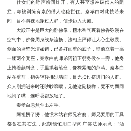
仕女们的呼声瞬间炸开，有人甚至想冲破僧人的阻
拦，却被训练有素的僧人稳稳拦住。秦孝白对此恍若未
闻，目不斜视地穿过人群，信步迈入大殿。
大殿正中是巨大的卧佛像，檀木香气裹着佛香弥漫在
空气中，佛像周身线条流畅，法相庄严得让人心生敬畏。
侧面的墙壁光洁如镜，已备好画壁的底子，壁前立着一高
一矮两个凳座，秦孝白的师弟阿祖正躬身候在一旁，他身
上挎着颜料盒，手里攥着笔盒，像株紧绷的芦苇。秦孝白
站在壁前，指尖轻轻拂过墙面，目光扫过挤进门的人群。
众人刚拥进来时还吵吵嚷嚷，见他这副模样，竟不约而同
地闭了嘴，连呼吸都放轻了。
秦孝白忽然伸出左手。
阿祖愣了愣，他惯常站在师兄右侧，师兄要用的工具
都备在其右边，此刻他忙用口型向广笑法师示意：“酒