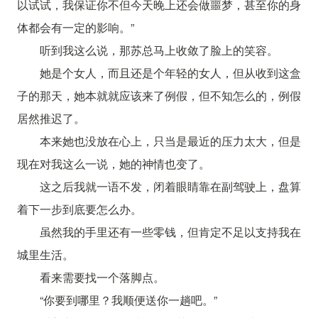
以试试，我保证你不但今天晚上还会做噩梦，甚至你的身
体都会有一定的影响。”
听到我这么说，那苏总马上收敛了脸上的笑容。
她是个女人，而且还是个年轻的女人，但从收到这盒
子的那天，她本就就应该来了例假，但不知怎么的，例假
居然推迟了。
本来她也没放在心上，只当是最近的压力太大，但是
现在对我这么一说，她的神情也变了。
这之后我就一语不发，闭着眼睛靠在副驾驶上，盘算
着下一步到底要怎么办。
虽然我的手里还有一些零钱，但肯定不足以支持我在
城里生活。
看来需要找一个落脚点。
“你要到哪里？我顺便送你一趟吧。”