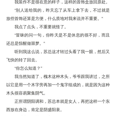
我装作不是很在意的样子，这样的首饰盒放回原处。
“别人送给我的，昨天忘了从车上拿下去，不过就是
放些首饰还算是方便，什么质地对我来说并不重要。”
我点了点头，不重要就怪了。
“冒昧的问一句，你昨天是不是休息的很不好，而且
还总是惊醒做噩梦。”
听到我这么说，苏总这才转过头看了我一眼，然后又
飞快的转了回去。
“你怎么知道？”
我当然知道了，槐木这种木头，爷爷跟我讲过，之所
以它是用一个木字旁再加一个鬼字组成的，就是因为这种
木头很容易聚集阴气。
正所谓阴阳调和，苏总本就是女人，再把这样一个东
西放在身边，肯定是阴盛阳衰。