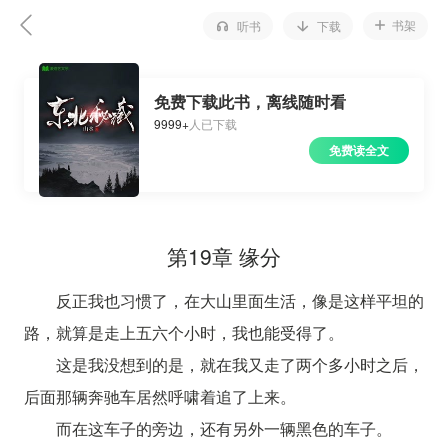
书架
听书
下载
免费下载此书，离线随时看
9999+
人已下载
免费读全文
第19章 缘分
反正我也习惯了，在大山里面生活，像是这样平坦的
路，就算是走上五六个小时，我也能受得了。
这是我没想到的是，就在我又走了两个多小时之后，
后面那辆奔驰车居然呼啸着追了上来。
而在这车子的旁边，还有另外一辆黑色的车子。