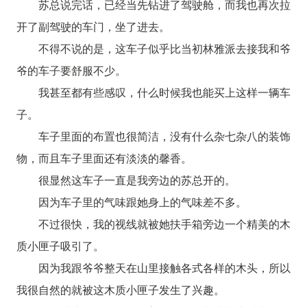
苏总说完话，已经当先钻进了驾驶舱，而我也再次拉
开了副驾驶的车门，坐了进去。
不得不说的是，这车子似乎比当初林雅派去接我和爷
爷的车子要舒服不少。
我甚至都有些感叹，什么时候我也能买上这样一辆车
子。
车子里面的布置也很简洁，没有什么杂七杂八的装饰
物，而且车子里面还有淡淡的馨香。
很显然这车子一直是我旁边的苏总开的。
因为车子里的气味跟她身上的气味差不多。
不过很快，我的视线就被她扶手箱旁边一个精美的木
质小匣子吸引了。
因为我跟爷爷整天在山里接触各式各样的木头，所以
我很自然的就被这木质小匣子发生了兴趣。