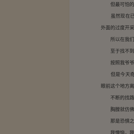
但最可怕的还
虽然现在已经
外面的过度开
所以在我们这
至于找不到路
按照我爷爷教
但是今天奇怪
眼前这个地方
不断的找路，
胸膛就仿佛有
那是恐惧之
我懊恼，我后