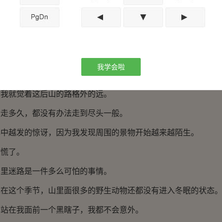
辈传下来的说法，更是老一辈用血的教训留给后人的经验。
相依为命的爷爷，我也就没想太多。
路及其了解，所以当陈三叔说爷爷在后山的时候，我甚至不
我学会啦
置。
就觉着这后山的路格外的远。
多久，都没有办法走到尽头一般。
越发的惊讶，因为我发现周围的景物开始越来越陌生。
慌了。
迷路是一件多么可怕的事情。
这个季节，山里面很多的野生动物还都没有进入冬眠的状态
在我面前一个黑瞎子，我都不会意外。