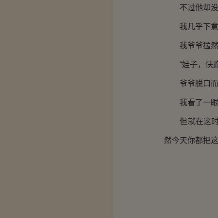
不过他却没有
我几乎下意识
我爷爷猛然回
“娃子，快跑
爷爷脱口而
我看了一眼陈
但就在这时，
然今天你都把这