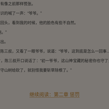
像之前那样慌张。
的喊了一声：“爷爷。”
头，看到我的时候，他的脸色有些不自然。
。”
出。
三叔，又看了一眼爷爷，说道：“爷爷，这到底是怎么一回事…
陈三叔开口说话了：“初一爷爷，这山神宝藏的秘密你也守了
守山树给砍了，就别怪我要斩草除根了。”
继续阅读：第二章 惩罚