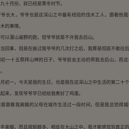
十月份，就已经是寒冬时节。
长大，爷爷也是这深山之中最有经验的伐木工人，跟着他我
伐木的事情。
以漫山遍野的跑，但爷爷就是不许我去后山。
回事，但是在挨过我爷爷的几次打之后，我算是彻底不敢往后
一十五祭拜山神的日子，爷爷就会主动的带我去后山，而这
了。
初一，今天是我的生日，也是我在这深山之中生活的第二十个
来，发现爷爷早已经给我煮好了鸡蛋。
跟着我离婚的父母在城市生活过一段时间，但是我总觉得城
束脚，而且规矩颇多，相反在大山之中，我才能感觉到真正的