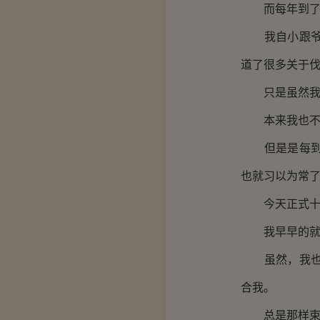
而每年到了九
我自小跟爷爷
道了很多关于
只是虽然我可
本来我也不当
但是是每到初
也就习以为常
今天正式十月
我早早的就起
虽然，我也曾
合我。
总是那样束手