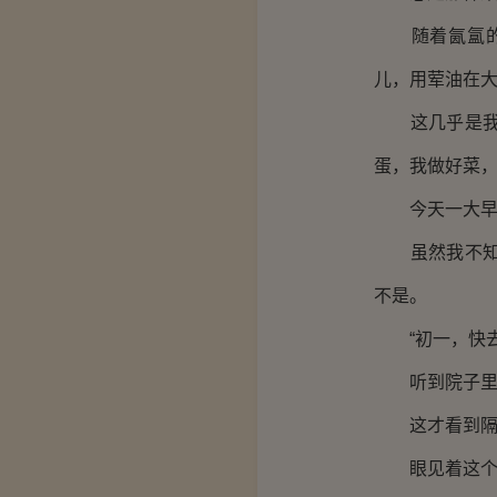
随着氤氲的热
儿，用荤油在
这几乎是我跟
蛋，我做好菜
今天一大早，
虽然我不知道
不是。
“初一，快去
听到院子里的
这才看到隔壁
眼见着这个年