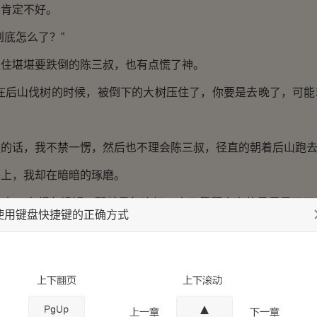
肯定不好。
底怎么了？”
堪堪要跌倒的陈三叔，也有点慌了神。
后山伐树的时候，被倒下的大树压住了，你要是去晚了，可能
话，我不禁一愣，然后也不理会陈三叔，径直的朝着后山跑
，我却在暗暗的琢磨。
一直都有规矩，那就是每逢初一十五祭拜山山的日子是不可
使用键盘快捷键的正确方式
里过了一辈子，伐木也伐了一辈子。
这样的规矩他不可能不了解。
拜山神，在我看来，多多少少有一些封建迷信在其中，但是
能坏了规矩。