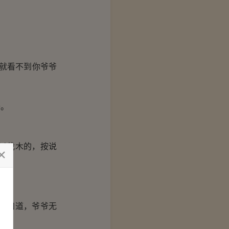
就看不到你爷爷
去。
以伐木的，按说
我知道，爷爷无