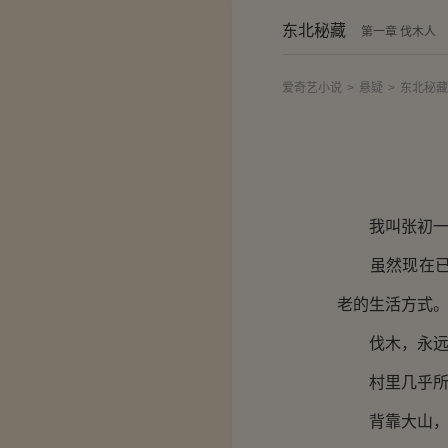
东北秘藏
第一章 伐木人
爱奇艺小说
>
悬疑
>
东北秘藏
我叫张初一，
虽然现在已经
老的生活方式
伐木，永远是
村里几乎所有
背靠大山，脚