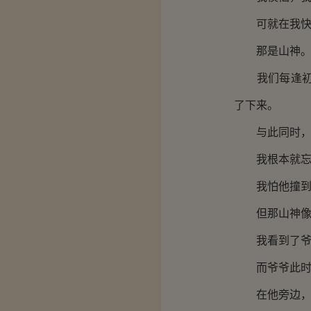
可就在我快要
那是山神
我们每逢初一
了下来。
与此同时，我
我根本就忘记
我怕他撞到我
但那山神像还
我看到了爷爷
而爷爷此时已
在他旁边，