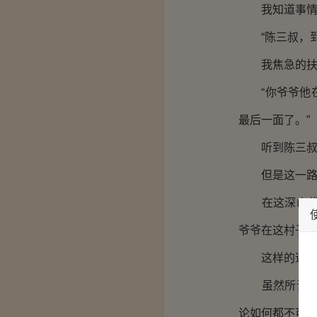
我知道事情
“陈三叔，到
我焦急的扶住
“你爷爷他在
最后一面了。”
听到陈三叔的
但是这一路上
在这深山伐木
爷爷在这村子
这样的道理，
虽然所谓的祭
论如何都不可