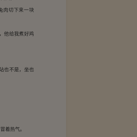
兔肉切下来一块
，他给我煮好鸡
站也不是，坐也
冒着热气。