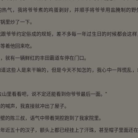
气，我将爷爷煮的鸡蛋剥好，并顺手将爷爷用盐腌制的野
大锅里炒了一下。
爷爷约定俗成的规矩，差不多每一年过生日的时候都会这样
，等着他回来吃。
就有一辆鲜红的丰田霸道车停在门口。
这些人是来干嘛的，但是今天不知怎的，我心中一阵慌乱，
山里看看吧，说不定还能看到你爷爷最后一面。”
喊声，我直接就冲出了屋子。
的陈三叔，语气中带着哭腔跑到了我家院里。
近五十的汉子，额头上都已经挂上了汗珠，甚至帽子里面还在