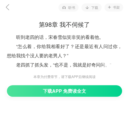
书架
听书
下载
第98章 我不伺候了
听到老四的话，宋春雪似笑非笑的看着他。
“怎么着，你给我相看好了？还是最近有人问过你，
想给我找个没人要的老男人？”
老四抓了抓头发，“也不是，我就是好奇问问。”
“哼，你是我生的，你在想什么我能看不出来？”宋春
本章为付费章节，请下载APP后继续阅读
雪席地而坐，拿出牛皮水袋子喝了口水，“我也很好奇，
下载APP 免费读全文
以前你可不会这么问我。”
“没有的事，我就是觉得吧，娘现在还