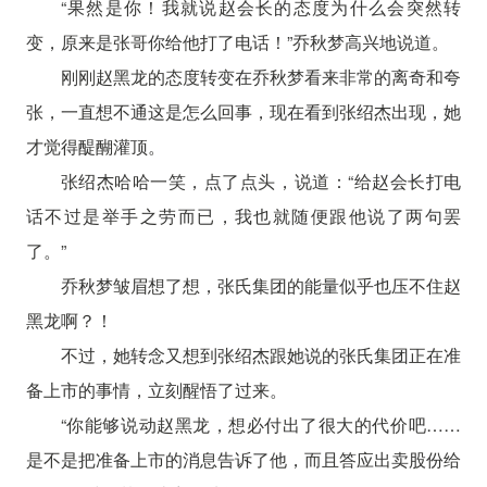
“果然是你！我就说赵会长的态度为什么会突然转
变，原来是张哥你给他打了电话！”乔秋梦高兴地说道。
刚刚赵黑龙的态度转变在乔秋梦看来非常的离奇和夸
张，一直想不通这是怎么回事，现在看到张绍杰出现，她
才觉得醍醐灌顶。
张绍杰哈哈一笑，点了点头，说道：“给赵会长打电
话不过是举手之劳而已，我也就随便跟他说了两句罢
了。”
乔秋梦皱眉想了想，张氏集团的能量似乎也压不住赵
黑龙啊？！
不过，她转念又想到张绍杰跟她说的张氏集团正在准
备上市的事情，立刻醒悟了过来。
“你能够说动赵黑龙，想必付出了很大的代价吧……
是不是把准备上市的消息告诉了他，而且答应出卖股份给