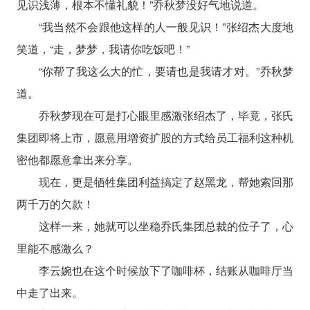
见识浅薄，根本不懂礼貌！”乔秋梦没好气地说道。
“我当然不会跟他这样的人一般见识！”张绍杰大度地
笑道，“走，梦梦，我请你吃饭吧！”
“你帮了我这么大的忙，要请也是我请才对。”乔秋梦
道。
乔秋梦现在可是打心眼里感激张绍杰了，毕竟，张氏
集团即将上市，愿意用增资扩股的方式给员工福利这种机
密他都愿意拿出来分享。
现在，更是牺牲集团利益搞定了赵黑龙，帮她索回那
两千万的欠款！
这样一来，她就可以坐稳乔氏集团总裁的位子了，心
里能不感激么？
李云婉也在这个时候放下了咖啡杯，结账从咖啡厅当
中走了出来。