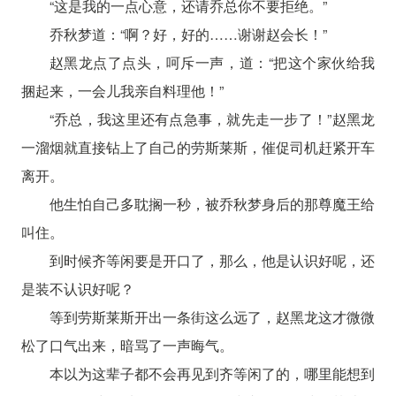
“这是我的一点心意，还请乔总你不要拒绝。”
乔秋梦道：“啊？好，好的……谢谢赵会长！”
赵黑龙点了点头，呵斥一声，道：“把这个家伙给我
捆起来，一会儿我亲自料理他！”
“乔总，我这里还有点急事，就先走一步了！”赵黑龙
一溜烟就直接钻上了自己的劳斯莱斯，催促司机赶紧开车
离开。
他生怕自己多耽搁一秒，被乔秋梦身后的那尊魔王给
叫住。
到时候齐等闲要是开口了，那么，他是认识好呢，还
是装不认识好呢？
等到劳斯莱斯开出一条街这么远了，赵黑龙这才微微
松了口气出来，暗骂了一声晦气。
本以为这辈子都不会再见到齐等闲了的，哪里能想到