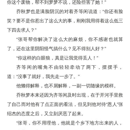
你这个废物，帮不到梦梦不说，还险些害了她！”
乔秋梦也是满脸阴沉的对着齐等闲说道：“你还有脸
笑？要不是你惹出了这么大的事，刚刚我用得着这么低三
下四去求人？”
“张哥帮你解决了这么大的麻烦，你不感谢也就算
了，还在这里阴阳怪气搞什么？见不得别人好？”
“你这样的白眼狼，真是让我觉得丢人！”
齐等闲的嘴角不由轻轻牵动了两下，摆摆手，
道：“没事了就好，我先走一步了。”
他懒得解释，也不屑解释，一副一切随缘的模样。
乔秋梦本来还因为齐等闲及时出现，在于开河手里救
了自己而对他有了点正面的看法，但见到他对待“恩人”张
绍杰的态度之后，又立刻厌恶了起来。
“张哥，你不用理他，他就是个乡下地方出来的人，