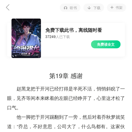
书架
听书
下载
免费下载此书，离线随时看
37249
人已下载
免费读全文
第19章 感谢
赵黑龙把于开河已经打得是半死不活，悄悄斜睨了一
眼，见齐等闲本来眯着的左眼已经睁开了，心里这才松了
口气。
他一脚把于开河踢翻到了一旁，然后对着乔秋梦就笑
道：“乔总，不好意思，公司大了，什么鸟都有。这家伙