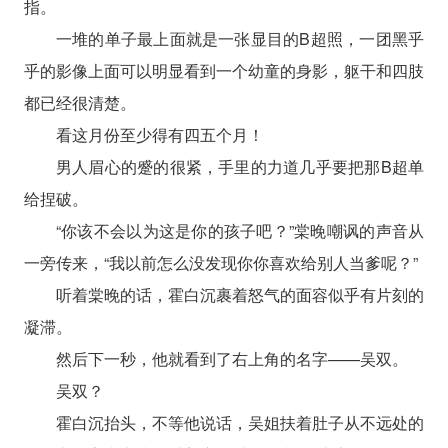
指。
一堆的单子最上面就是一张显目的B超照，一团黑乎
乎的影像上面可以明显看到一个幼童的身影，躯干和四肢
都已经很清楚。
看这月份至少得有四五个月！
男人眉心的蹙的很紧，手里的力道几乎要把那B超单
给捏破。
“你该不会以为这是你的孩子吧？”棠晚嘲讽的声音从
一旁传来，“我以前怎么没发现你你喜欢给别人当爹呢？”
听着棠晚的话，霍白沉裹着怒气的面容似乎有片刻的
凝滞。
然后下一秒，他就看到了右上角的名字——吴双。
吴双？
霍白沉抬头，不等他说话，吴姐扶着肚子从不远处的