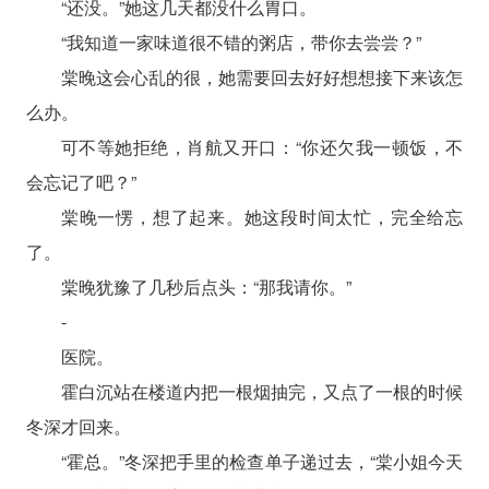
“还没。”她这几天都没什么胃口。
“我知道一家味道很不错的粥店，带你去尝尝？”
棠晚这会心乱的很，她需要回去好好想想接下来该怎
么办。
可不等她拒绝，肖航又开口：“你还欠我一顿饭，不
会忘记了吧？”
棠晚一愣，想了起来。她这段时间太忙，完全给忘
了。
棠晚犹豫了几秒后点头：“那我请你。”
-
医院。
霍白沉站在楼道内把一根烟抽完，又点了一根的时候
冬深才回来。
“霍总。”冬深把手里的检查单子递过去，“棠小姐今天