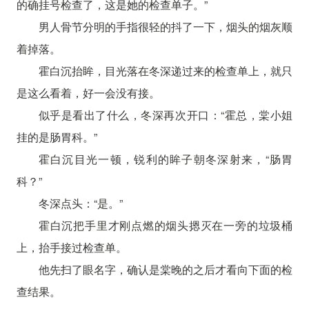
的确挂号检查了，这是她的检查单子。”
男人骨节分明的手指很轻的抖了一下，烟头的烟灰顺
着掉落。
霍白沉抬眸，目光落在冬深递过来的检查单上，就只
是这么看着，好一会没有接。
似乎是看出了什么，冬深再次开口：“霍总，棠小姐
挂的是肠胃科。”
霍白沉目光一顿，锐利的眸子朝冬深射来，“肠胃
科？”
冬深点头：“是。”
霍白沉把手里才刚点燃的烟头摁灭在一旁的垃圾桶
上，抬手接过检查单。
他先扫了眼名字，确认是棠晚的之后才看向下面的检
查结果。