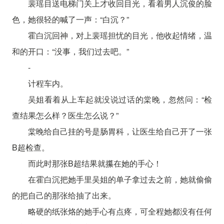
裴瑶目送电梯门关上才收回目光，看着男人沉俊的脸
色，她很轻的喊了一声：“白沉？”
霍白沉回神，对上裴瑶担忧的目光，他收起情绪，温
和的开口：“没事，我们过去吧。”
-
计程车内。
吴姐看着从上车起就没说过话的棠晚，忽然问：“检
查结果怎么样？医生怎么说？”
棠晚给自己挂的号是肠胃科，让医生给自己开了一张
B超检查。
而此时那张B超结果就攥在她的手心！
在霍白沉把她手里吴姐的单子拿过去之前，她就偷偷
的把自己的那张给抽了出来。
略硬的纸张烙的她手心有点疼，可全程她都没有任何