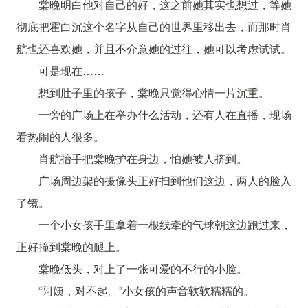
棠晚明白他对自己的好，这之前她其实也想过，等她
彻底把霍白沉这个名字从自己的世界里移出去，而那时肖
航也还喜欢她，并且不介意她的过往，她可以考虑试试。
可是现在……
想到肚子里的孩子，棠晚只觉得心情一片沉重。
一旁的广场上在举办什么活动，还有人在直播，现场
看热闹的人很多。
肖航抬手把棠晚护在身边，怕她被人挤到。
广场周边架的摄像头正好扫到他们这边，两人的脸入
了镜。
一个小女孩手里拿着一根线牵的气球朝这边跑过来，
正好撞到棠晚的腿上。
棠晚低头，对上了一张可爱的不行的小脸。
“阿姨，对不起。”小女孩的声音软软糯糯的。