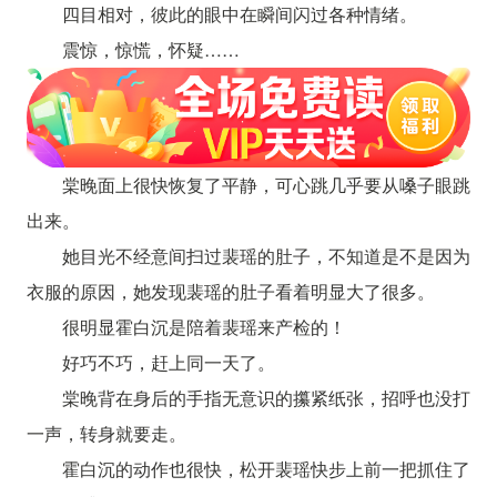
四目相对，彼此的眼中在瞬间闪过各种情绪。
震惊，惊慌，怀疑……
棠晚面上很快恢复了平静，可心跳几乎要从嗓子眼跳
出来。
她目光不经意间扫过裴瑶的肚子，不知道是不是因为
衣服的原因，她发现裴瑶的肚子看着明显大了很多。
很明显霍白沉是陪着裴瑶来产检的！
好巧不巧，赶上同一天了。
棠晚背在身后的手指无意识的攥紧纸张，招呼也没打
一声，转身就要走。
霍白沉的动作也很快，松开裴瑶快步上前一把抓住了