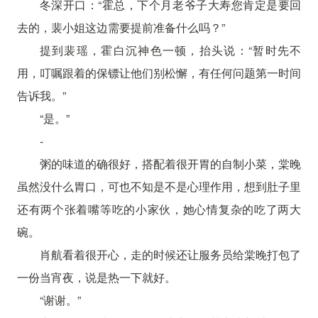
冬深开口：“霍总，下个月老爷子大寿您肯定是要回
去的，裴小姐这边需要提前准备什么吗？”
提到裴瑶，霍白沉神色一顿，抬头说：“暂时先不
用，叮嘱跟着的保镖让他们别松懈，有任何问题第一时间
告诉我。”
“是。”
-
粥的味道的确很好，搭配着很开胃的自制小菜，棠晚
虽然没什么胃口，可也不知是不是心理作用，想到肚子里
还有两个张着嘴等吃的小家伙，她心情复杂的吃了两大
碗。
肖航看着很开心，走的时候还让服务员给棠晚打包了
一份当宵夜，说是热一下就好。
“谢谢。”