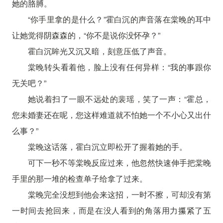
她的胳膊。
“你手里拿的是什么？”霍白沉的声音落在棠晚的耳中
让她觉得阴森森的，“你不是说你没怀孕？”
霍白沉眸光又沉又暗，刻意压低了声音。
棠晚转头看着他，脸上没有任何异样：“我的事跟你
无关吧？”
她说着扫了一眼不远处的裴瑶，笑了一声：“霍总，
您未婚妻还在呢，您这样难道就不怕她一个不小心又出什
么事？”
棠晚这话落，霍白沉立即松开了握着她的手。
可下一秒不等棠晚反应过来，他忽然快速伸手把棠晚
手里的那一堆的检查单子给拿了过来。
棠晚完全没想到他会来这招，一时不擦，可却没有第
一时间去抢回来，而是在没人看到的角落用力攥紧了五