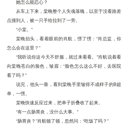
她怎么能忍心？
从车上下来，棠晚整个人失魂落魄，以至于没看路差
点撞到人，被一只手给拉到了一旁。
“小棠。”
棠晚抬头，看着眼前的肖航，愣了愣：“肖总监，你
怎么会在这里？”
“我听说你这今天不舒服，就过来看看。”肖航说着看
向棠晚苍白的脸色，皱眉：“脸色怎么这么不好，去医院
看了吗？”
说完，他头一垂，看到棠晚手里皱得不成样子的B超
单，一愣。
棠晚快速反应过来，把单子折叠收了起来。
“有一点肠胃炎，没什么大事。”
“肠胃炎？”肖航顿了顿，忽然问：“吃饭了吗？”