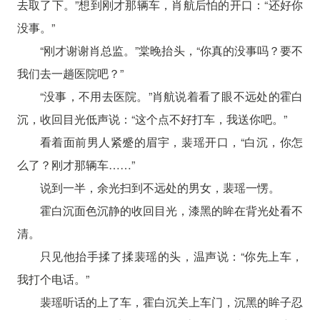
去取了下。”想到刚才那辆车，肖航后怕的开口：“还好你
没事。”
“刚才谢谢肖总监。”棠晚抬头，“你真的没事吗？要不
我们去一趟医院吧？”
“没事，不用去医院。”肖航说着看了眼不远处的霍白
沉，收回目光低声说：“这个点不好打车，我送你吧。”
看着面前男人紧蹙的眉宇，裴瑶开口，“白沉，你怎
么了？刚才那辆车……”
说到一半，余光扫到不远处的男女，裴瑶一愣。
霍白沉面色沉静的收回目光，漆黑的眸在背光处看不
清。
只见他抬手揉了揉裴瑶的头，温声说：“你先上车，
我打个电话。”
裴瑶听话的上了车，霍白沉关上车门，沉黑的眸子忍