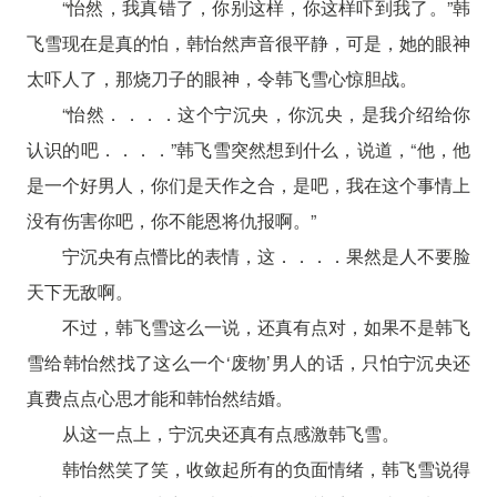
“怡然，我真错了，你别这样，你这样吓到我了。”韩
飞雪现在是真的怕，韩怡然声音很平静，可是，她的眼神
太吓人了，那烧刀子的眼神，令韩飞雪心惊胆战。
“怡然．．．．这个宁沉央，你沉央，是我介绍给你
认识的吧．．．．”韩飞雪突然想到什么，说道，“他，他
是一个好男人，你们是天作之合，是吧，我在这个事情上
没有伤害你吧，你不能恩将仇报啊。”
宁沉央有点懵比的表情，这．．．．果然是人不要脸
天下无敌啊。
不过，韩飞雪这么一说，还真有点对，如果不是韩飞
雪给韩怡然找了这么一个‘废物’男人的话，只怕宁沉央还
真费点点心思才能和韩怡然结婚。
从这一点上，宁沉央还真有点感激韩飞雪。
韩怡然笑了笑，收敛起所有的负面情绪，韩飞雪说得