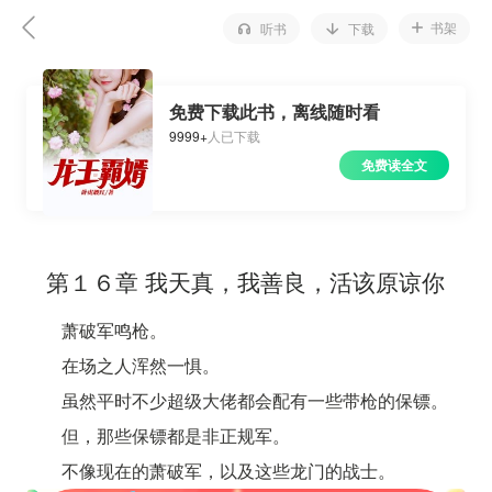
书架
听书
下载
免费下载此书，离线随时看
9999+
人已下载
免费读全文
第１６章 我天真，我善良，活该原谅你
萧破军鸣枪。
在场之人浑然一惧。
虽然平时不少超级大佬都会配有一些带枪的保镖。
但，那些保镖都是非正规军。
不像现在的萧破军，以及这些龙门的战士。