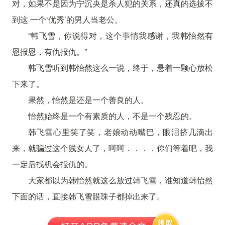
对，如果不是因为宁沉央是杀人犯的关系，还真的选拔不
到这 一个‘优秀’的男人当老公。
“韩飞雪，你说得对，这个事情我感谢，我韩怡然有
恩报恩，有仇报仇。”
韩飞雪听到韩怡然这么一说，终于，悬着一颗心放松
下来了。
果然，怡然是还是一个善良的人。
怡然始终是一个有素质的人，不是一个残忍的。
韩飞雪心里笑了笑，老娘动动嘴巴，眼泪挤几滴出
来，就骗过这个贱女人了，呵呵．．．．你们等着吧，我
一定后找机会报仇的。
大家都以为韩怡然就这么放过韩飞雪，谁知道韩怡然
下面的话，直接韩飞雪眼珠子都掉出来了。