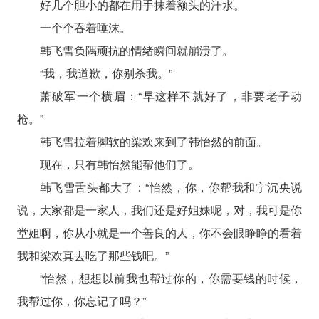
好几个胆小的都在用手抹着额头的汗水。
一个个吞着唾沫。
韩飞雪负隅顽抗的情绪瞬间就崩溃了。
“我，我道歉，你别杀我。”
萧破军一个横眉：“早这样不就好了，非要老子动
枪。”
韩飞雪拉着脚软的梁欢来到了韩怡然的前面。
现在，只有韩怡然能帮他们了。
韩飞雪舌头都大了：“怡然，你，你帮我和宁沉央说
说，大家都是一家人，我们还是好姐妹呢，对，我可是你
堂姐啊，你从小就是一个善良的人，你不会眼睁睁的看着
我和梁欢真去吃了那些钱吧。”
“怡然，想想以前我也帮过你的，你需要钱的时候，
我帮过你，你忘记了吗？”