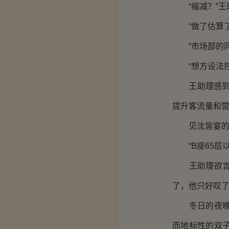
“缩减？”王
“做了估算了
“市场部的同
“想方设法控
王助理感到不
提升客流量和营
见沈皆宴的脸
“B座65层以
王助理欲言又
了，他只好叹
冬日的夜晚，
而地标性的双