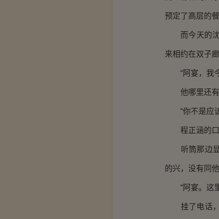
预定了高层的
而今天的沈皆宴
来相约在双子
“阿宴，我今
他哪里还有心
“你不是应该
程正涵的口吻
听筒那边显得
的兴，没有同他
“阿宴。这里
挂了电话，他