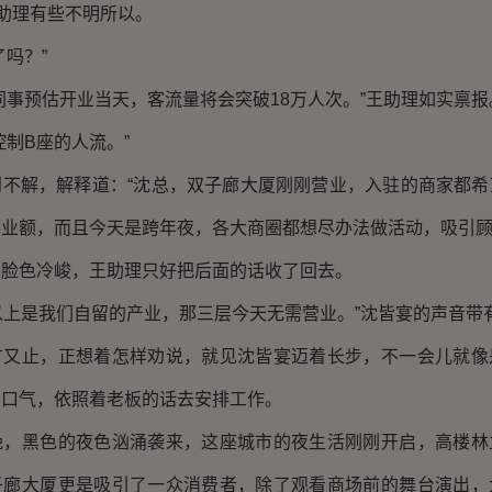
助理有些不明所以。
吗？”
事预估开业当天，客流量将会突破18万人次。”王助理如实禀报
制B座的人流。”
解，解释道：“沈总，双子廊大厦刚刚营业，入驻的商家都希
业额，而且今天是跨年夜，各大商圈都想尽办法做活动，吸引顾
色冷峻，王助理只好把后面的话收了回去。
上是我们自留的产业，那三层今天无需营业。”沈皆宴的声音带
止，正想着怎样劝说，就见沈皆宴迈着长步，不一会儿就像
了口气，依照着老板的话去安排工作。
黑色的夜色汹涌袭来，这座城市的夜生活刚刚开启，高楼林
子廊大厦更是吸引了一众消费者，除了观看商场前的舞台演出，