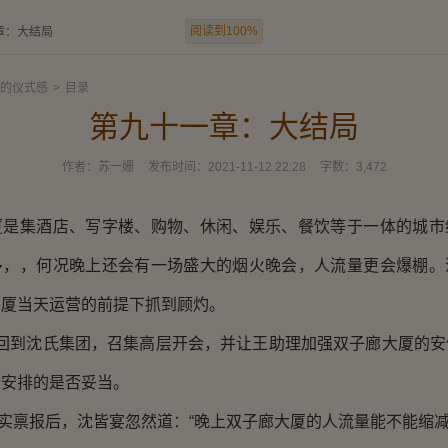
阅读到100%
章：大结局
的仪式感
>
目录
第九十一章：大结局
作者：
苏一姗
发布时间：
2021-11-12 22:28
字数：
3,472
集酒店、写字楼、购物、休闲、娱乐、餐饮等于一体的城市
多，，何况晚上还会有一场盛大的烟火晚会，人流量更会爆棚。
大厦当天运营的前提下抓到顾灼。
沈氏集团，召集高层开会，并让王助理加强双子廊大厦的安
会安排的是否妥当。
报后，沈皆宴忽然道：“晚上双子廊大厦的人流量能不能缩减