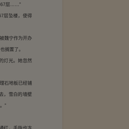
7层……”
7层坠楼，使得
被魏宁作为开办
宜也搁置了。
的灯光。她忽然
理石地板已经铺
去，雪白的墙壁
。”
通红，手指也冻