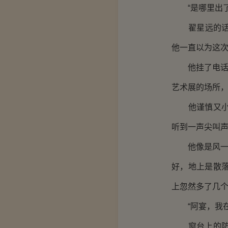
“是哪里出了问
翟星远的话提
他一直以为这次
他挂了电话，
艺术展的场所
他谨慎又小心
听到一声尖叫
他像是风一般
好，地上是散
上忽然多了几个
“阿宴，我在
窗台上的防盗