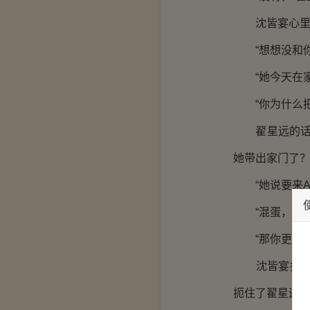
沈皆宴心里存
“想想没和你
“她今天在家
“你为什么把
翟星远的话，
她带出家门了？
“她说要来Ang
“混蛋，你不
“那你更不应
沈皆宴揉了揉
扼住了翟星远的