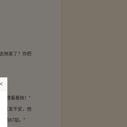
去她家了？你把
保镖看着她！”
却愈发不安，他
的67层。”