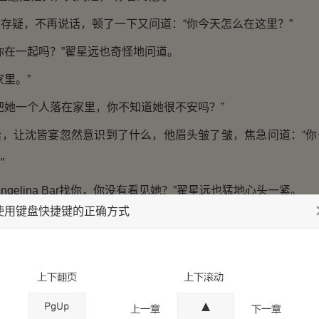
疑，不再说话，顿了一下又问道：“你今天怎么在这里？”
在一起吗？”翟星远也奇怪地问道。
里。”
她一个人落在家里，你不知道她很不安吗？”
让沈皆宴忽然意识到了什么，他眉头皱了皱，焦急问道：“你
”
elina Bar找你，你没有看见她？”翟星远也猛地心头一紧。
使用键盘快捷键的正确方式
知道顾灼越狱了吗？”
该把她一个人放在家里，还找了三个看似壮实却毫无反击之力的
眉心，理了理思绪，此时的自己需要清醒的大脑，只是心头
手腕，一字一顿道：“顾灼一定带走了许想，你记得带着警察去B座