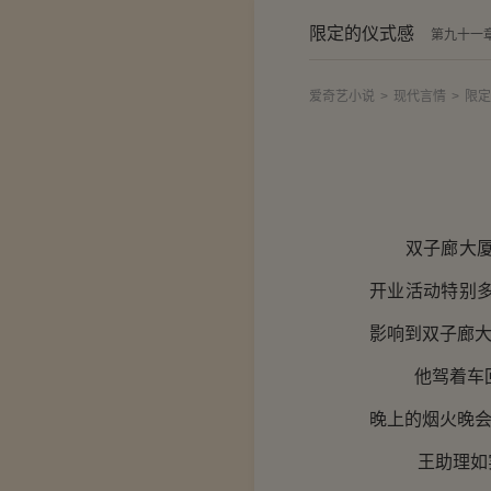
限定的仪式感
第九十一
爱奇艺小说
>
现代言情
>
限定
双子廊大厦是
开业活动特别
影响到双子廊
他驾着车回到
晚上的烟火晚
王助理如实禀