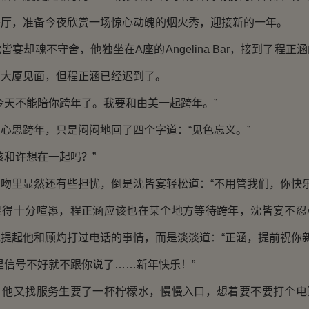
餐厅，准备今夜欣赏一场惊心动魄的烟火秀，迎接新的一年。
却魂不守舍，他独坐在A座的Angelina Bar，接到了程正
廊大厦见面，但程正涵已经迟到了。
天不能陪你跨年了。我要和由美一起跨年。”
思跨年，只是闷闷地回了四个字道：“见色忘义。”
和许想在一起吗？”
里显然还有些担忧，倒是沈皆宴轻松道：“不用管我们，你快乐
十分喧嚣，程正涵应该也在某个地方等待跨年，沈皆宴不忍
提起他和顾灼打过电话的事情，而是淡淡道：“正涵，提前祝你新
信号不好就不跟你说了……新年快乐！”
又找服务生要了一杯柠檬水，慢慢入口，想着要不要打个电