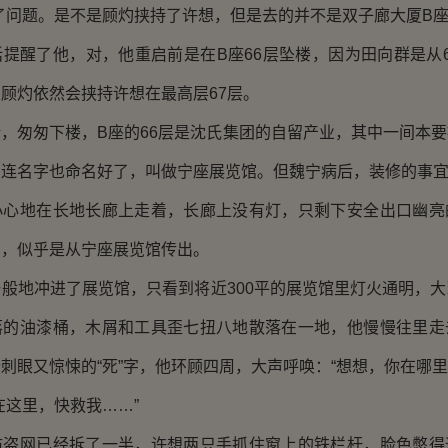
题。是不是顾灼挟持了许想，但是去的并不是双子廊大厦B座6
醒了他，对，他重启前是在B座66层坠楼，因为田向群是从6
顾灼依然会挟持许想在最高层67层。
匆匆下楼，B座的66层是沈氏集团的自留产业，其中一间本要
，连名字也命名好了，叫做宁座展览馆。但魏宁病后，装修的事
地在长地长廊上走着，长廊上没有灯，只剩下安全出口幽亮
声，似乎是从宁座展览馆传出。
地冲进了展览馆，只看到将近300平的展览馆里灯火通明，大
落的油漆桶，木屑和工具歪七扭八地散落在一地，他慢慢往里走
刺眼又惊悚的“死”字，他环顾四周，大声呼唤：“想想，你在哪里
这里，快救我……”
网已经拆了一半，许想两只手抓住窗上的铁栏杆，脸色憋得