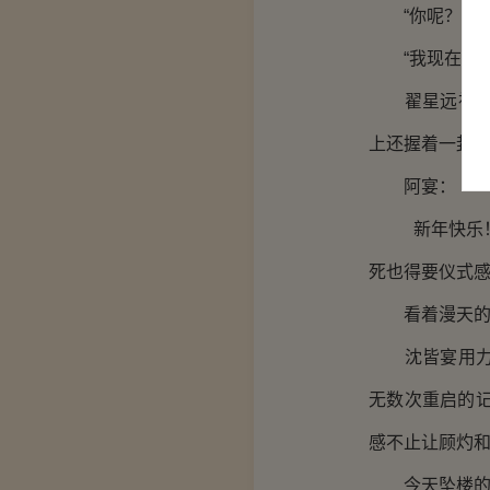
“你呢？”
“我现在就过
翟星远神情严
上还握着一封
阿宴：
新年快乐！小
死也得要仪式
看着漫天的烟
沈皆宴用力地
无数次重启的记
感不止让顾灼
今天坠楼的人