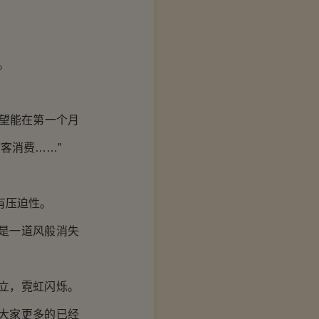
。
望能在第一个月
客消费……”
有压迫性。
是一道风般消失
立，霓虹闪烁。
大家更多的已经