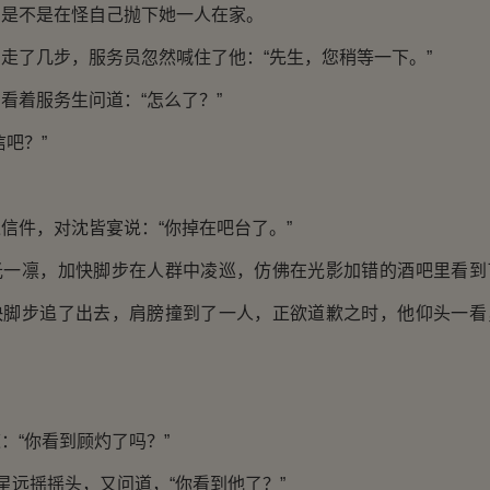
，是不是在怪自己抛下她一人在家。
了几步，服务员忽然喊住了他：“先生，您稍等一下。”
着服务生问道：“怎么了？”
吧？”
件，对沈皆宴说：“你掉在吧台了。”
凛，加快脚步在人群中凌巡，仿佛在光影加错的酒吧里看到
快脚步追了出去，肩膀撞到了一人，正欲道歉之时，他仰头一看
“你看到顾灼了吗？”
远摇摇头，又问道，“你看到他了？”