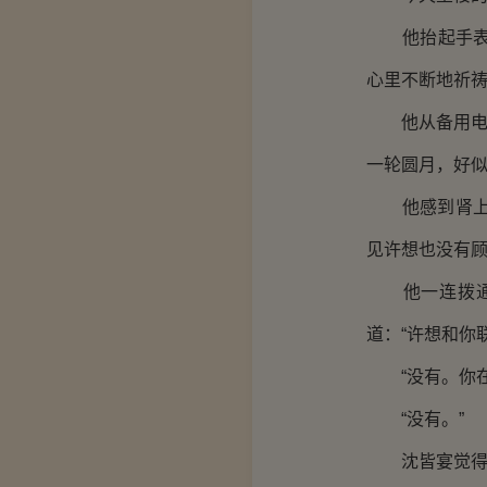
他抬起手表看
心里不断地祈
他从备用电梯
一轮圆月，好
他感到肾上腺
见许想也没有
他一连拨通了
道：“许想和你
“没有。你在6
“没有。”
沈皆宴觉得哪