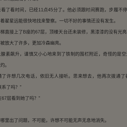
了看时间，已经11点45分了。他必须跟时间赛跑，步履不停
祷着翟星远能很快地找来警察。一切不好的事情还没有发生。
直接上了B座的67层，顶楼天台还未装修，黑漆漆的没有光亮
似被放大了许多，更加冷森幽亮。
素飙升，谨慎又小心地来到了铁制的围栏附近，奇怪的是空
顾灼。
许想几次电话，依旧无人接听。思来想去，他再次拨通了
联系了吗？”
7层看到她了吗？”
里出了问题，不可能，许想不可能无声无息地消失。