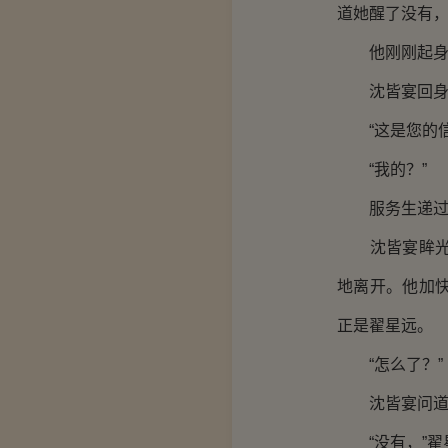
道她醒了没有
他刚刚起身走
沈皆宴回身看
“这是您的信
“我的？”
服务生递过信
沈皆宴眸光一
地离开。他加
正是翟星远。
“怎么了？”
沈皆宴问道：
“没有，”翟星