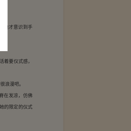
，他才意识到手
：
活着要仪式感，
很浪漫吧。
脊在发凉，仿佛
，她的限定的仪式