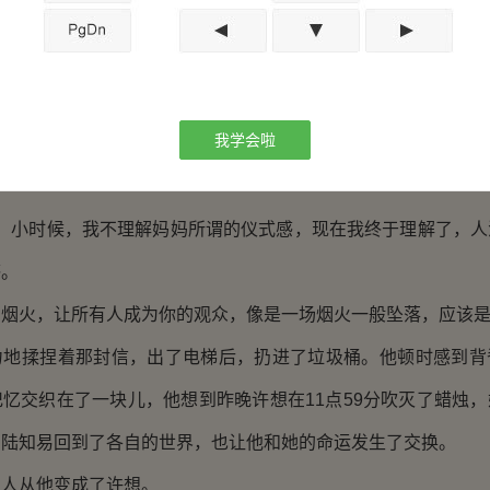
去。”
肃地点了点头，沈皆宴匆匆去按电梯的按钮，等到电梯打开
我学会啦
薄薄的信，他打开了信，里头是一张明细片，写着一行潦草的字
时候，我不理解妈妈所谓的仪式感，现在我终于理解了，人
感。
火，让所有人成为你的观众，像是一场烟火一般坠落，应该是
揉捏着那封信，出了电梯后，扔进了垃圾桶。他顿时感到背
忆交织在了一块儿，他想到昨晚许想在11点59分吹灭了蜡烛
和陆知易回到了各自的世界，也让他和她的命运发生了交换。
从他变成了许想。