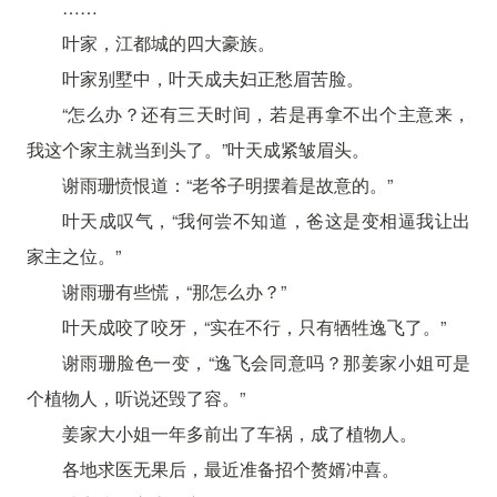
……
叶家，江都城的四大豪族。
叶家别墅中，叶天成夫妇正愁眉苦脸。
“怎么办？还有三天时间，若是再拿不出个主意来，
我这个家主就当到头了。”叶天成紧皱眉头。
谢雨珊愤恨道：“老爷子明摆着是故意的。”
叶天成叹气，“我何尝不知道，爸这是变相逼我让出
家主之位。”
谢雨珊有些慌，“那怎么办？”
叶天成咬了咬牙，“实在不行，只有牺牲逸飞了。”
谢雨珊脸色一变，“逸飞会同意吗？那姜家小姐可是
个植物人，听说还毁了容。”
姜家大小姐一年多前出了车祸，成了植物人。
各地求医无果后，最近准备招个赘婿冲喜。