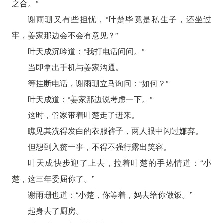
之合。”
谢雨珊又有些担忧，“叶楚毕竟是私生子，还坐过
牢，姜家那边会不会有意见？”
叶天成沉吟道：“我打电话问问。”
当即拿出手机与姜家沟通。
等挂断电话，谢雨珊立马询问：“如何？”
叶天成道：“姜家那边说考虑一下。”
这时，管家带着叶楚走了进来。
瞧见其洗得发白的衣服裤子，两人眼中闪过嫌弃。
但想到入赘一事，不得不强行露出笑容。
叶天成快步迎了上去，拉着叶楚的手热情道：“小
楚，这三年委屈你了。”
谢雨珊也道：“小楚，你等着，妈去给你做饭。”
起身去了厨房。