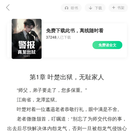
书架
听书
下载
免费下载此书，离线随时看
37248
人已下载
免费读全文
第1章 叶楚出狱，无耻家人
“师父，弟子要走了，您多保重。”
江南省，龙潭监狱。
叶楚对着一位邋遢老者恭敬行礼，眼中满是不舍。
老者微微颔首，叮嘱道：“别忘了为师交代你的事，
出去后尽快解决体内怨龙气，否则一旦被怨龙气侵蚀心