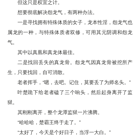
但这只是权宜之计。
想要彻底解决怨龙气，有两种办法。
一是寻找拥有特殊体质的女子，龙本性淫，怨龙气也
属龙的一种，与特殊体质者双修，可用其元阴调和怨龙
气。
其中以真凰和真龙体最佳。
二是找回丢失的真龙骨。怨龙气因真龙骨被挖所产
生，只要找回，自可消散。
老者挥手，“嗯，去吧。记住，莫要丢了为师名头。”
叶楚跪下给老者磕了三个响头，然后起身离开了监
狱。
其刚刚离开，整个龙潭监狱一片沸腾。
“哈哈哈，楚霸王终于走了。”
“太好了，今天是个好日子，当浮一大白。”