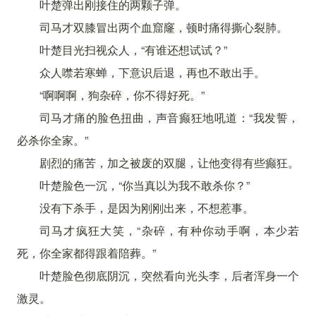
叶楚弹出刚接住的两颗子弹。
司马才双膝冒出两个血窟窿，顿时痛得撕心裂肺。
叶楚目光扫视众人，“有谁还想试试？”
众人噤若寒蝉，下意识后退，再也不敢出手。
“啊啊啊，狗杂碎，你不得好死。”
司马才痛的脸色扭曲，声音癫狂地吼道：“我发誓，
必杀你全家。”
剧烈的痛苦，加之被废的双腿，让他变得有些癫狂。
叶楚脸色一沉，“你当真以为我不敢杀你？”
没有下杀手，是因为刚刚出来，不想惹事。
司马才疯狂大笑，“杂碎，有种你动手啊，本少若
死，你全家都得跟着陪葬。”
叶楚脸色彻底阴沉，突然看向光头李，后者浑身一个
激灵。