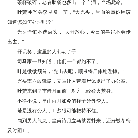
茶杯破碎，老者脑袋也多出一个血洞，当场毙命。
叶楚冲光头李咧嘴一笑，“大光头，后面的事你应该
知道该如何处理吧？”
光头李忙不迭点头，“大哥放心，今日的事绝不会传
出去。”
开玩笑，这里的人都动了手。
司马家一旦知道，他们一个都跑不了。
叶楚微微颔首，“先出去吧，顺带将尸体处理掉。”
光头李不敢犹豫，立马让人带着尸体退出了办公室。
叶楚来到皇甫诗月面前，对方已经欲火焚身。
不得不说，皇甫诗月如今的样子分外诱人。
若是没有旁人，叶楚很可能把持不住。
闻到男人气息，皇甫诗月立马就要扑来，还好被冬梅
及时阻止。