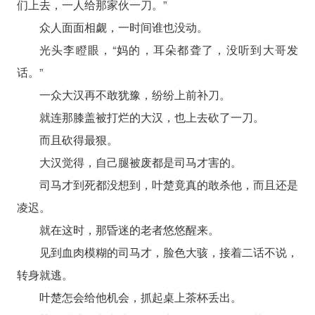
们上去，一人给那家伙一刀。”
众人面面相觑，一时间谁也没动。
光头李瞪眼，“妈的，耳朵都聋了，没听到大哥发
话。”
一众大汉再不敢犹豫，纷纷上前补刀。
就连那膝盖被打烂的大汉，也上去砍了一刀。
而且砍得最狠。
大汉觉得，自己腿被废都是司马才害的。
司马才到死都没想到，叶楚竟真的敢杀他，而且还是
凌迟。
就在这时，那昏迷的老者悠悠醒来。
见到血肉模糊的司马才，脸色大骇，接着二话不说，
转身就逃。
叶楚怎会给他机会，抓起桌上茶杯丢出。