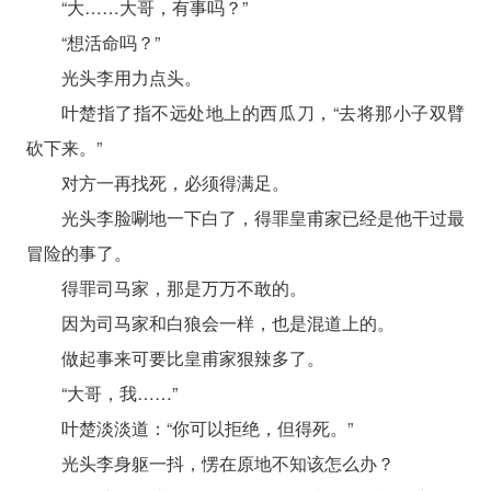
“大……大哥，有事吗？”
“想活命吗？”
光头李用力点头。
叶楚指了指不远处地上的西瓜刀，“去将那小子双臂
砍下来。”
对方一再找死，必须得满足。
光头李脸唰地一下白了，得罪皇甫家已经是他干过最
冒险的事了。
得罪司马家，那是万万不敢的。
因为司马家和白狼会一样，也是混道上的。
做起事来可要比皇甫家狠辣多了。
“大哥，我……”
叶楚淡淡道：“你可以拒绝，但得死。”
光头李身躯一抖，愣在原地不知该怎么办？