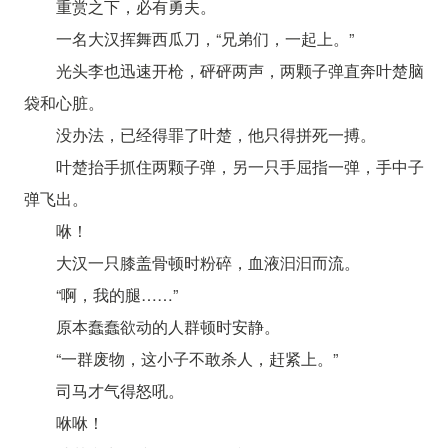
重赏之下，必有勇夫。
一名大汉挥舞西瓜刀，“兄弟们，一起上。”
光头李也迅速开枪，砰砰两声，两颗子弹直奔叶楚脑
袋和心脏。
没办法，已经得罪了叶楚，他只得拼死一搏。
叶楚抬手抓住两颗子弹，另一只手屈指一弹，手中子
弹飞出。
咻！
大汉一只膝盖骨顿时粉碎，血液汩汩而流。
“啊，我的腿……”
原本蠢蠢欲动的人群顿时安静。
“一群废物，这小子不敢杀人，赶紧上。”
司马才气得怒吼。
咻咻！