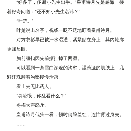
“好多了，多谢小先生出手。”皇甫诗月先是感激，接
着好奇问道：“还不知小先生名讳？”
“叶楚。”
叶楚说出名字，视线一眨不眨地盯着皇甫诗月。
对方衣衫早已被汗水湿透，紧紧贴在身上，其内轮廓
更加显眼。
胸前纽扣因先前撕扯掉了两颗。
可以看到一条雪白深邃的沟壑，湿漉漉的肌肤上，几
颗汗珠顺着沟壑慢慢滑落。
看上去无比诱人。
“臭流氓，你乱看什么？”
冬梅大声怒斥。
皇甫诗月低头一看，顿时俏脸羞红，连忙背过身去。
……