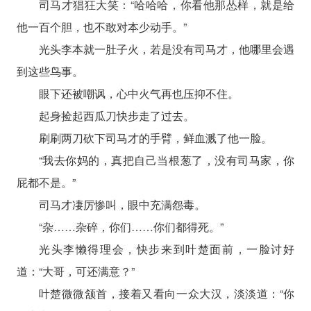
司马才猖狂大笑：“哈哈哈，你看他那怂样，就是给
他一百个胆，也不敢对本少动手。”
光头李本就一肚子火，若是没有司马才，他哪里会遇
到这些鸟事。
眼下还被嘲讽，心中火气再也压抑不住。
起身捡起西瓜刀快步走了过去。
刷刷两刀砍下司马才的手臂，鲜血溅了他一脸。
“我去你妈的，真把自己当根葱了，没有司马家，你
屁都不是。”
司马才凄厉惨叫，眼中充满怨毒。
“杂……杂碎，你们……你们都得死。”
光头李懒得理会，快步来到叶楚面前，一脸讨好
道：“大哥，可还满意？”
叶楚微微颔首，接着又看向一众大汉，淡淡道：“你