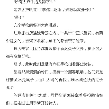
“所有人双手抱头蹲下！”
闻强大声吼道：“李伟、赵阳，谁敢动就开枪！”
“是！”
几个举枪的警察大声吼道。
红岸派出所连沈青云在内，一共十个正式警员，有两
个是女的，被留下看家，剩下的都被带了过来。
按照规定，除了沈青云这个新兵蛋子之外，剩下的人
都有资格配枪。
所以，此时此刻足足有六把手枪指着那些赌徒。
望着那黑洞洞的枪口，没有一个赌客敢动，他们只是
好赌又不是疯子，而且人跑的再快，难不成还快的过子
弹？
等赌客们蹲下之后，同样全副武装拿着警棍的辅警
们，便走过去用手铐开始铐人。