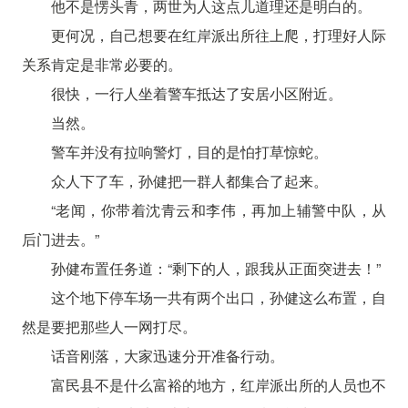
他不是愣头青，两世为人这点儿道理还是明白的。
更何况，自己想要在红岸派出所往上爬，打理好人际
关系肯定是非常必要的。
很快，一行人坐着警车抵达了安居小区附近。
当然。
警车并没有拉响警灯，目的是怕打草惊蛇。
众人下了车，孙健把一群人都集合了起来。
“老闻，你带着沈青云和李伟，再加上辅警中队，从
后门进去。”
孙健布置任务道：“剩下的人，跟我从正面突进去！”
这个地下停车场一共有两个出口，孙健这么布置，自
然是要把那些人一网打尽。
话音刚落，大家迅速分开准备行动。
富民县不是什么富裕的地方，红岸派出所的人员也不