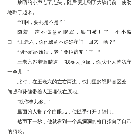
放哨的小声点了点头，随后便走到了大铁门前，使劲
地敲了起来。
“谁啊，要死是不是？”
随着一声不满意的喝骂，铁门被开了一个小窗
口：“王老六，你他娘的不好好守门，回来干啥？”
“别他妈的废话，老子要拉裤兜子了。”
王老六瞪着眼睛道：“我要去拉屎，你找个人替我守
一会儿！”
此时，在王老六的左右两边，铁门里的视野盲区处，
闻强和孙健带着人正埋伏在原地。
“就你事儿多。”
里面的人翻了个白眼儿，便随手打开了铁门。
然而下一秒，他就看到一个黑洞洞的枪口指向了自己
的脑袋。