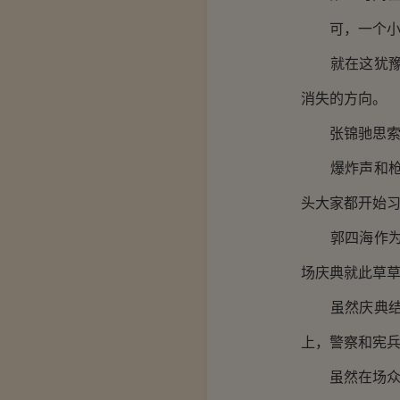
可，一个小明
就在这犹豫的
消失的方向。
张锦驰思索片
爆炸声和枪声
头大家都开始
郭四海作为此
场庆典就此草
虽然庆典结束
上，警察和宪
虽然在场众人