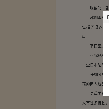
张锦驰一副了
郭四海告了声
包括了很多穿
量。
平日里这些人
张锦驰相熟的
一些日本陆军
仔细分析之后
籍的商人也都
更重要的哈尔
人有过多接触