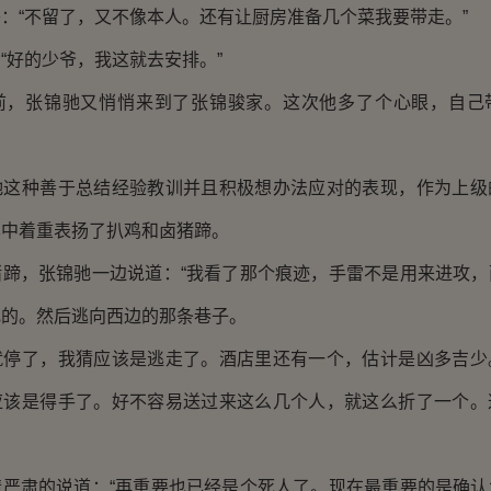
“不留了，又不像本人。还有让厨房准备几个菜我要带走。”
好的少爷，我这就去安排。”
张锦驰又悄悄来到了张锦骏家。这次他多了个心眼，自己
种善于总结经验教训并且积极想办法应对的表现，作为上级
其中着重表扬了扒鸡和卤猪蹄。
，张锦驰一边说道：“我看了那个痕迹，手雷不是用来进攻，
乱的。然后逃向西边的那条巷子。
了，我猜应该是逃走了。酒店里还有一个，估计是凶多吉少
应该是得手了。好不容易送过来这么几个人，就这么折了一个。
肃的说道：“再重要也已经是个死人了。现在最重要的是确认