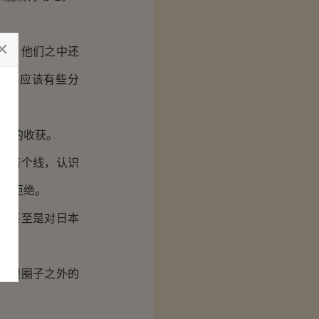
店。他们之中还
的人应该有些分
外的收获。
岛搭个线，认识
委婉拒绝。
，甚至是对日本
意跟圈子之外的