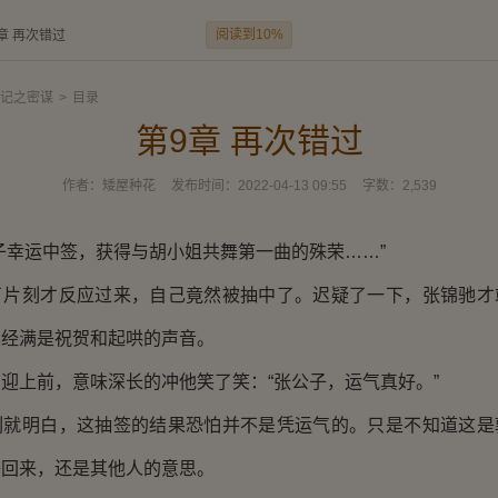
阅读到10%
章 再次错过
记之密谋
>
目录
第9章 再次错过
作者：
矮屋种花
发布时间：
2022-04-13 09:55
字数：
2,539
幸运中签，获得与胡小姐共舞第一曲的殊荣……”
刻才反应过来，自己竟然被抽中了。迟疑了一下，张锦驰才
已经满是祝贺和起哄的声音。
上前，意味深长的冲他笑了笑：“张公子，运气真好。”
明白，这抽签的结果恐怕并不是凭运气的。只是不知道这是
补回来，还是其他人的意思。