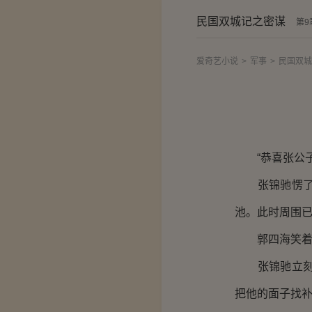
民国双城记之密谋
第9
爱奇艺小说
>
军事
>
民国双城
“恭喜张公子
张锦驰愣了片
池。此时周围
郭四海笑着迎
张锦驰立刻就
把他的面子找