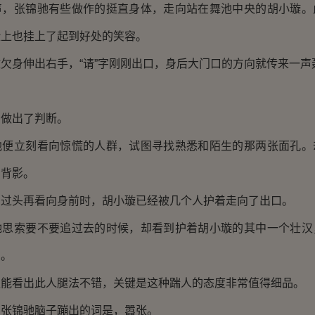
张锦驰有些做作的挺直身体，走向站在舞池中央的胡小璇。
脸上也挂上了起到好处的笑容。
身伸出右手，“请”字刚刚出口，身后大门口的方向就传来一声
！
做出了判断。
立刻看向惊慌的人群，试图寻找熟悉和陌生的那两张面孔。
的背影。
头再看向身前时，胡小璇已经被几个人护着走向了出口。
索要不要追过去的时候，却看到护着胡小璇的其中一个壮汉
倒。
看出此人腿法不错，关键是这种踹人的态度非常值得细品。
锦驰脑子蹦出的词是，嚣张。