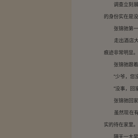
调查立刻展开
的身份实在是
张锦驰第一批
走出酒店大门
痕迹非常明显
张锦驰跟着人
“少爷，您没
“没事，回家
张锦驰回家的
虽然现在有很
实的待在家里
隔天一大早，