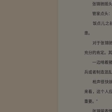
张锦驰摇头：
管家点头：“
饭点儿之前，
患。
对于张锦驰这
充分的肯定。
一边啃着猪蹄
兵或者制造混
枪声很快就停
来看，这个人
重要。”
张锦骏表情严