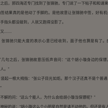
后，郭四海还专门找到了张锦驰，专门说了一下帖子和和请柬
结果真的是他动了手脚的。是他故意让张锦驰中签，好有机
，手指头都没碰到，人就又跑得没影了。
又……
锦驰只能大度的表示心意已经收到，面子他也算是有了。
句之后，张锦驰故意压低声音问：“这个胡小璇身边的保镖
人。”
起一根大拇指：“张公子目光如炬。那个汉子还真不是个普通
”
解的问：“这么个能人，为什么会给胡小璇当保镖呢？”
秘的说：“胡小璇这么个小明星自然是请不动他的。但还是有人