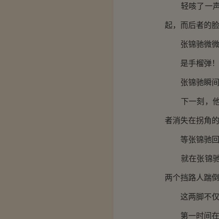
轻咳了一声，
起，而后者的
张锦驰微微欠
是手榴弹
张锦驰瞬间
下一刻，他便
者消失在拐角
等张锦驰回过
就在张锦驰思
两个挡路人踹
这两脚不仅能
第一时间在张