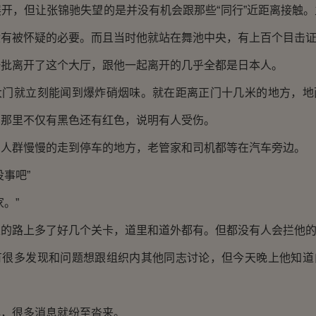
，但让张锦驰失望的是并没有机会跟那些“同行”近距离接触。
没有被怀疑的必要。而且当时他就站在舞池中央，有上百个目击
离开了这个大厅，跟他一起离开的几乎全都是日本人。
就立刻能闻到爆炸硝烟味。就在距离正门十几米的地方，地
。那里不仅有黑色还有红色，说明有人受伤。
群慢慢的走到停车的地方，老管家和司机都等在汽车旁边。
事吧”
。”
路上多了好几个关卡，道里和道外都有。但都没有人会拦他的
多发现和问题想跟组织内其他同志讨论，但今天晚上他知道
。
很多消息就纷至沓来。