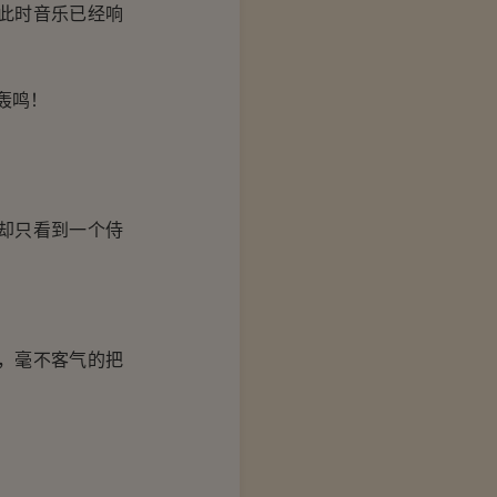
此时音乐已经响
轰鸣！
却只看到一个侍
，毫不客气的把