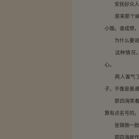
安抚好众人之
原来那个抽签
小璇。谁成想
为什么要说
这种情况，张
心。
两人客气了几
子，不像是普通
郭四海笑着竖
算有点名号的。
张锦驰一脸不
郭四海故作神