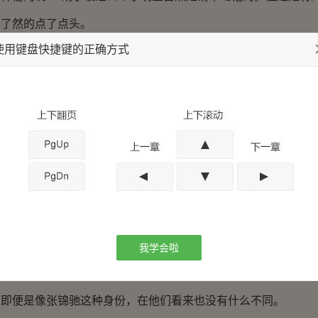
然的点了点头。
使用键盘快捷键的正确方式
罪就去招呼其他人。没过多久，伪满的军警就包围了万国饭
着日本军服的人，而且军衔都不是很低。由此看来刚刚被袭击
想要见一面可是很难的。如果能有机会近距离接触，也算是意
日本人不少，但其中却很少有现役的军人。他也曾想通过小
的军官。但最后都没有能达到目的。区别只是被人直接拒绝或者
他发现，一方面是因为日本军人的高傲，不屑于结交本地人
大都有些瞧不起。
我学会啦
滨及临近地区的日军有着高于其他区域的警惕性。军人不愿
。即便是像张锦驰这种身份，在他们看来也没有什么不同。