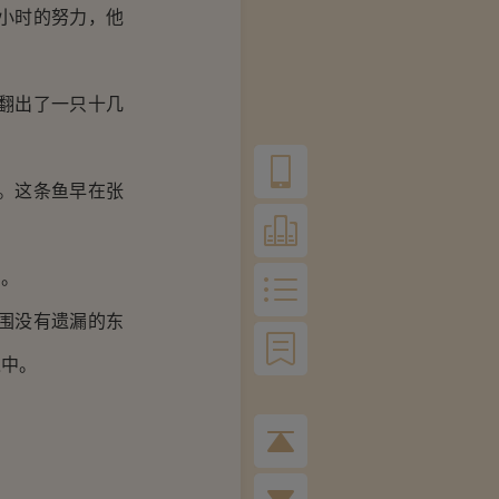
小时的努力，他
翻出了一只十几
。这条鱼早在张
别。
围没有遗漏的东
之中。