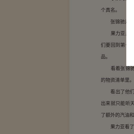
个真名。
张锦驰对果力
果力亚点头，
们要回到第一
品。
看着张锦驰拿
的物资清单里
看出了他们的
出来就只能听
了额外的汽油和
果力亚看了一