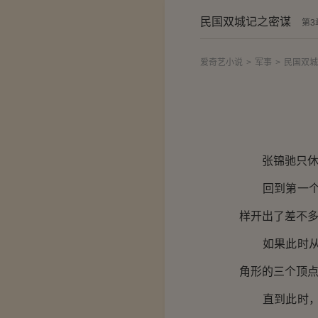
民国双城记之密谋
第3
爱奇艺小说
>
军事
>
民国双城
张锦驰只休息
回到第一个火
样开出了差不
如果此时从十
角形的三个顶
直到此时，张