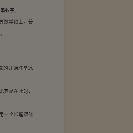
串数字。
算数学硕士。普
了。
真的开始准备冰
尤其是在此时，
用一个帐篷罩住