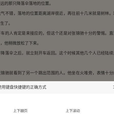
最远的那只降落伞落地的位置。
不错，落地的位置距离湖岸很近，再往前十几米就是树林。
一生了。
的人肯定是来接应的，但这个还是对张锦驰十分的警惕。直
号，他稍微放松了下来。
落伞之后，就立刻开车返回。这个时候其他几个人已经陆续
驰就看到了另一个跳出范围的人。他坐在火堆旁，表情十分
。
使用键盘快捷键的正确方式
章准备了这么多，就是为了接应这支北面来的小队。这支队
任务张锦驰不会问，他们当然也不会说。
就是刚刚被张锦驰接回来的那个叫果力亚的男人。这个名字