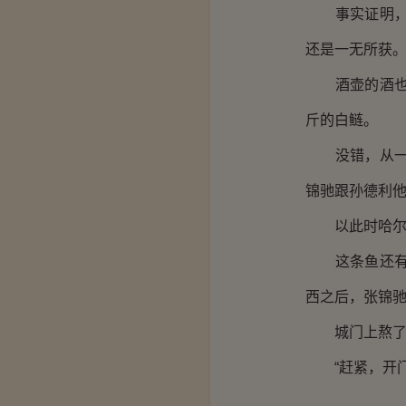
事实证明，张
还是一无所获
酒壶的酒也喝
斤的白鲢。
没错，从一开
锦驰跟孙德利
以此时哈尔滨
这条鱼还有钓
西之后，张锦
城门上熬了一
“赶紧，开门