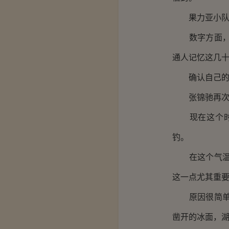
果力亚小队彻
数字方面，张
通人记忆这几
确认自己的记
张锦驰再次掏
现在这个时间
钓。
在这个气温下
这一点尤其重
原因很简单，
凿开的冰面，