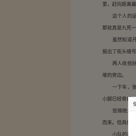
里，赶向距离
这个人的运气
那就真是九死
虽然知道开车
报出了街头暗
两人收拾好降
堆的旁边。
一下车，张锦
小腿已经骨折
张锦驰大费周
而来。但具体
小队的队长，