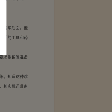
了汽车后面。他
骨折的工具和药
要求张锦驰准备
练。知道这种跳
，其实我还准备