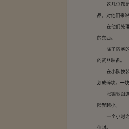
这几位都是受
品，对他们来
在他们处理骨
的东西。
除了防寒的衣
的武器装备。
在小队换装并
划成碎块。一
张锦驰跟这支
险就越小。
一个小时之后
信封。