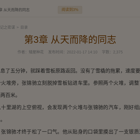
阅读到3%
章 从天而降的同志
记之密谋
>
目录
第3章 从天而降的同志
作者：
矮屋种花
发布时间：
2022-01-17 14:10
字数：
2,375
了五分钟，就踩着雪板原路返回。没有了雪橇的拖累，速度要
堆旁，张锦驰立刻脱掉雪板钻进车里。参照两个火堆，调整
多两百米。
里湖的上空俯视，会发现两个火堆与张锦驰的汽车，刚好组
点。
锦驰才终于松了一口气。他从贴身的口袋里摸出了一支银质