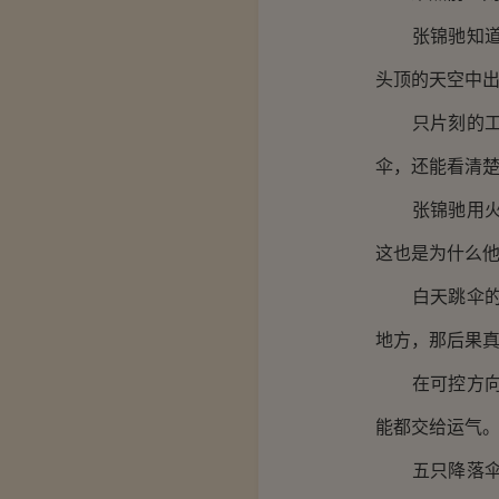
张锦驰知道，
头顶的天空中
只片刻的工夫
伞，还能看清
张锦驰用火堆
这也是为什么
白天跳伞的确
地方，那后果
在可控方向的
能都交给运气
五只降落伞，