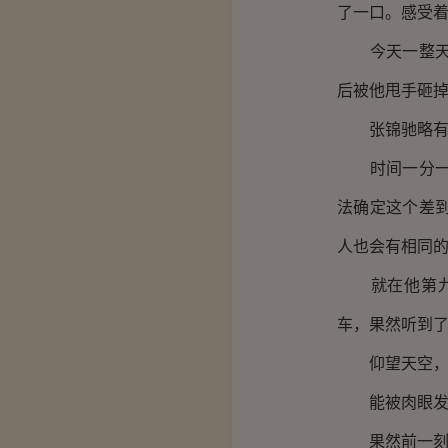
了一口。感受
今天一整天，
后被他甩手砸
张锦驰略有不
时间一分一秒
法确定这个差
人也会有相同
就在他第九次
车，果然听到
仰望天空，隐
能被肉眼发现
果然前一刻好