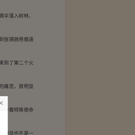
跳伞落入树林，
到张锦驰用俄语
来到了第二个火
的痛苦，很明显
伍带着特殊使命
很明显也不是一