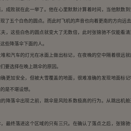
成败就在此一举了。他在心里默默计算着时间，当他默数到
出现了五个白色的圆点。而此时飞机的声音也向着更南的方向远
，这些白色的圆点就变大了无数倍，此时张锦驰不仅能看清
楚这些降落伞下面的人。
和汽车的灯光在冰面上做出标记，在夜晚的空中隔着很远就
他们要选择在晚上跳伞的原因。
更加安全，但被大雪覆盖的地面，很难准确的发现地面标记
真的是不堪设想。
降落伞出现之前，跳伞是风险系数极高的行为。从跳出机舱
。
最终落进这个区域的只有三只。在确认了落点之后，张锦驰