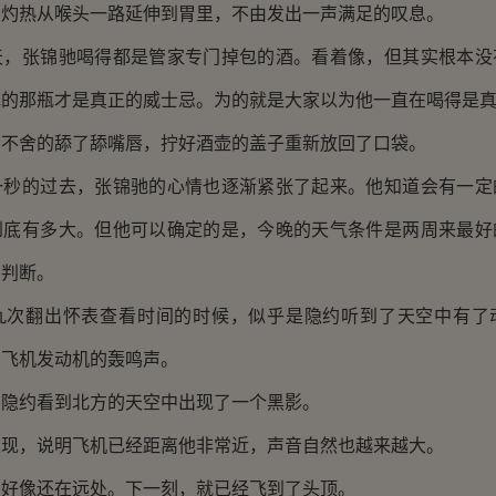
着灼热从喉头一路延伸到胃里，不由发出一声满足的叹息。
张锦驰喝得都是管家专门掉包的酒。看着像，但其实根本没
掉的那瓶才是真正的威士忌。为的就是大家以为他一直在喝得是
舍的舔了舔嘴唇，拧好酒壶的盖子重新放回了口袋。
的过去，张锦驰的心情也逐渐紧张了起来。他知道会有一定
到底有多大。但他可以确定的是，今晚的天气条件是两周来最好
的判断。
翻出怀表查看时间的时候，似乎是隐约听到了天空中有了
了飞机发动机的轰鸣声。
约看到北方的天空中出现了一个黑影。
，说明飞机已经距离他非常近，声音自然也越来越大。
像还在远处。下一刻，就已经飞到了头顶。