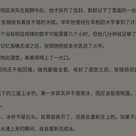
底消失在视野中后，他才拆开了信封，默默记下了里面的一长
锦驰有着很不错的天赋。早年他曾经在早稻田大学拿到了计
十个没有明显规律的数字可能需要几个小时，但他几分钟就足够
忆准确无误之后，张锦驰把纸条也丢进了火中。
出酒壶，美美得喝上了一大口。
还不能回城，做戏要做全套。收好了酒壶之后，张锦驰就
的江面上冰钓，第一步其实并不是凿冰，而应该是搭帐篷。
要。
冰并不是石头。就算是凿开了，还是会重新冻上的。如果不
湖水涌上来的瞬间，就会重新冻成冰。