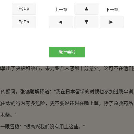
亚说：“天亮之前，这里都还算是安全的。先处理他的骨折。”
立刻喊几人把受伤的人放进雪橇里。同时也把雪橇重新绑在
个火堆旁，刚刚卸下的东西都丢在那里，其中也包括了能够处理
我学会啦
出了夹板和纱布，果力亚几人感到十分意外。这可不在他们
。
疑问，张锦驰解释道：“我在日本留学的时候也参加过跳伞训
天由命的行为有多危险，更不要说还是在晚上跳。除了急救药品
木柴。”
眼雪橇：“很高兴我们没有用上这些。”