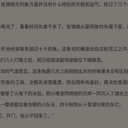
锦驰在钓鱼方面并没有什么特别的天赋和运气。经过了几个
。
光了，看看时间也差不多了，张锦驰从副驾驶的车座下面，
始他就有条超过十斤的鱼。这鱼也的确是出自这松花江之中
他们几人打赌之前，就已经装进副驾驶座位下暗格里。
的气温而言。这条鱼跟几天之前刚刚出水的时候基本没有区
鱼的工具，全都丢进雪橇里，然后用帆布盖好。再次检查周
驰凿穿了火堆下的冰层。把火堆连同燃烧的灰烬一同沉入了湖水
整夜都没敢合眼的小队长，终于盼到从十里湖归来的车灯。
，开门，张公子回来了。”