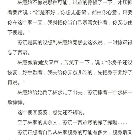
林慧娘不愿说那种可能，艰难的停顿了一下，才压抑
着哭声说：“若是不好，你想走想留，都由你心意，只要
你在这个家一天，我就把你当自己亲闺女护着，你安心住
下便是。”
苏沅是真的没想到林慧娘竟然会这么说，一时惊讶得
忘了言语。
林慧娘看她没应声，苦笑了一下，说：“你身子还没
恢复，好生歇着，我去给你弄点儿吃的，先把身子养好了
再说。”
林慧娘给她倒了杯水走了出去，苏沅捧着一个水杯一
脸悻悻。
这个便宜婆婆，感觉还不错呐。
至于林家的其余人，苏沅一言难尽的撇了撇嘴……
苏沅正想着自己从林家脱身的可能有多大，脱身后又