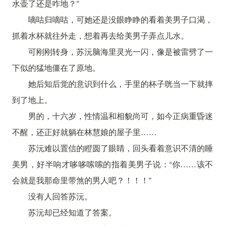
水壶了还是咋地？”
嘀咕归嘀咕，可她还是没眼睁睁的看着美男子口渴，
抓着水杯就往外走，想着再去给美男子弄点儿水。
可刚刚转身，苏沅脑海里灵光一闪，像是被雷劈了一
下似的猛地僵在了原地。
她后知后觉的意识到什么，手里的杯子咣当一下就摔
到了地上。
男的，十六岁，性情温和相貌尚可，如今正病重昏迷
不醒，还正好就躺在林慧娘的屋子里……
苏沅难以置信的瞪圆了眼睛，回头看着意识不清的睡
美男，好半响才哆哆嗦嗦的指着美男子说：“你……该不
会就是我那命里带煞的男人吧？！！！”
没有人回答苏沅。
苏沅却已经知道了答案。