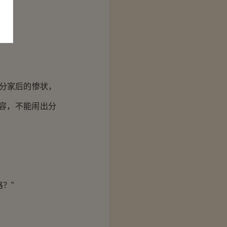
多。
膊。
分家后的惨状，
容，不能闹出分
？”