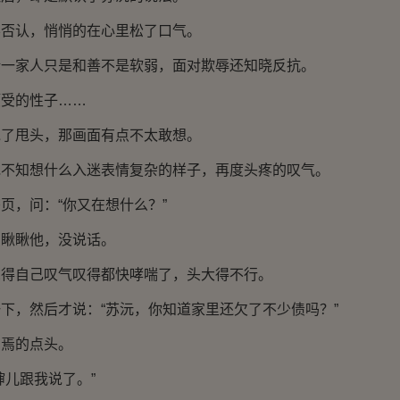
认，悄悄的在心里松了口气。
家人只是和善不是软弱，面对欺辱还知晓反抗。
受的性子……
甩头，那画面有点不太敢想。
知想什么入迷表情复杂的样子，再度头疼的叹气。
，问：“你又在想什么？”
瞅他，没说话。
自己叹气叹得都快哮喘了，头大得不行。
，然后才说：“苏沅，你知道家里还欠了不少债吗？”
焉的点头。
儿跟我说了。”