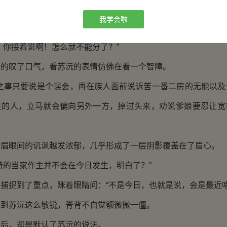
耐烦了，淡淡的瞥了苏沅一眼，像是在问苏沅的问题怎么这么
我学会啦
脸皮厚当作没看出那眼神的嫌弃，主动伸手推了推林明晰的胳
你接着说啊！怎么就不能分了？”
叹了口气，看苏沅的表情仿佛在看一个智障。
事只要说是个误会，再在族人面前说诉苦一番二房的无能以及
主的人，立马就会偏向另外一方，掉过头来，劝说爹娘要忍让宽
眼间的讥讽越发浓郁，几乎形成了一层阴影覆盖在了眉心。
的当家作主并不会在今日发生，明白了？”
捉到了重点，眯着眼睛问：“不是今日，也就是说，会是最近咯
苏沅这么敏锐，脊背不自觉额微微一僵。
，却是默认了苏沅的说法。