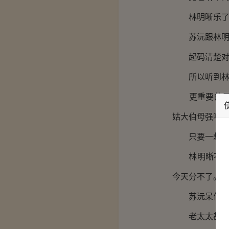
林明晰乐了，
苏沅跟林明晰
起码清楚对方
所以听到林明
更重要的是林
姑大伯母强啊
只要一想想没
林明晰不知是
今天分不了。”
苏沅呆住了，
老太太都这么