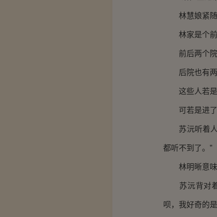
林慧娘紧随其
林家是个前
前后两个院子
后院也有两处
这些人若是在
可若是进了后
苏沅听着人声
都听不到了。”
林明晰意味不
苏沅背对着他
呗，我好奇的是