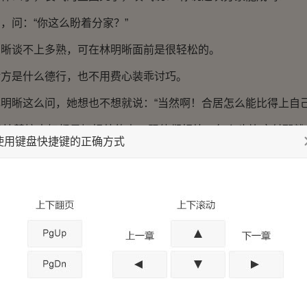
问：“你这么盼着分家？”
谈不上多熟，可在林明晰面前是很轻松的。
是什么德行，也不用费心装乖讨巧。
晰这么问，她想也不想就说：“当然啊！合居怎么能比得上自己
慧娘夫妇都是好相处的人，跟他们相处，怎么也比应付那糟
使用键盘快捷键的正确方式
。
了那烦人的老太太，苏沅就不禁面露向往。
嘲笑她天真还是怎样，指尖一动翻过了一页书纸，不紧不慢地
不解问：“为什么？”
过分了，还不分？