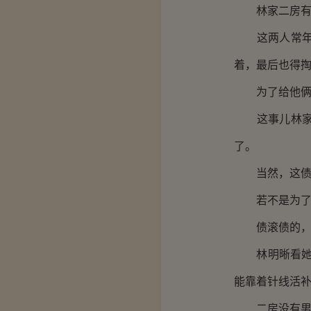
林家二房有两
这两人常年身
着，最后也得
为了给他俩治
这事儿林家村
了。
当然，这债务
若不是为了将
债滚债的，二
林明晰看她神
能靠着针线活补
二房没有男人