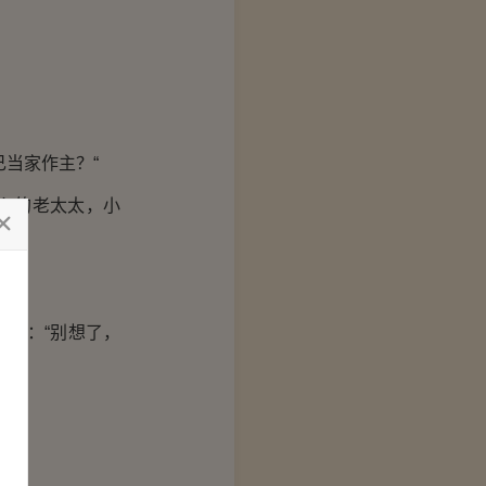
当家作主？“
心的老太太，小
说：“别想了，