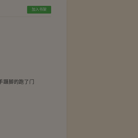
加入书架
手蹑脚的跑了门