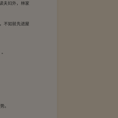
读夫妇外，林家
，不如就先进屋
”
势。