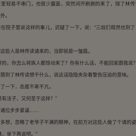
轻易不串门，也很少露面，突然间齐刷刷的来了，除了林传
意外。
院子里说这样的事儿，迟疑了一下，说：“三叔们既然也到了
些人是林传读请来的，当即就是一皱眉。
的，你怎么将族人都惊动来了？你有什么话，不能回家跟我说？
到了林传读想干什么，说这话隐隐夹杂着警告压迫的意味。
一下，态度不卑不亢。
有法子，又何至于这样？”
位步步紧逼……
想，忽略了老爷子不满的眼神，在前方对这些人做了个请的姿
，坐下再说吧。”