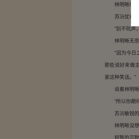
林明晰似乎不
苏沅仗着自己
“别不吭声，
林明晰无奈的
“因为今日之
那些说好来做
家这种笑话。”
说着林明晰眉
“所以你期待
苏沅敏锐的捕
林明晰没想到
短暂的沉默后