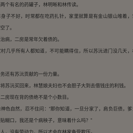
个有名的药罐子，林明晰和林传读。
子不好，时常都在吃药扎针，家里就算是有金山银山堆着，
掏空了。
病，二房是常年欠着债的。
几乎所有人都知道，不可能瞒得住，所以苏沅进门没几天，
还有苏沅贡献的一份力量。
苏沅买回来，林慧娘夫妇也不会胆子大到去借钱庄的利钱。
房现在背的债绝不是个小数目。
色自然，忍不住问：“那你知道，一旦分家了，肩负巨债，爹
贴糊口，我还是个病秧子，意味着什么吗？”
，没有劳动力，所以才会在林家备受欺压。