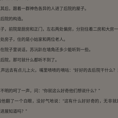
后，跟着一群神色各异的人进了后院的屋子。
后院的构造。
，前院是厨房和正门，左右两处偏房，分别住着二房和大房一
房子，住的是小姑家和两位老人。
院子里说话，苏沅趴在墙角还多少能听到一些。
院，那可就什么都听不到了。
远去有点儿上火，嘴里啧啧的嘀咕：“好好的去后院干什么？
明的呵了一声，问：“你就这么好奇他们想说什么？”
翻了一个白眼，没好气地说：“这有什么好好奇的，无非就
进展知道吗？”