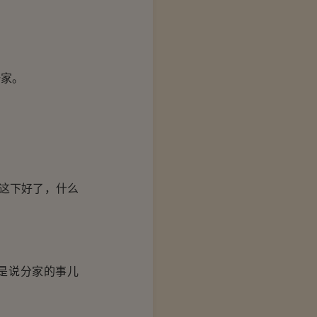
家。
这下好了，什么
是说分家的事儿