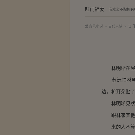
旺门福妻
我难道不配拥有
爱奇艺小说
>
古代言情
>
旺门
林明晰在屋子
苏沅怕林明晰
边，将耳朵贴
林明晰见状眸
跟林家其他人
来的人不算多