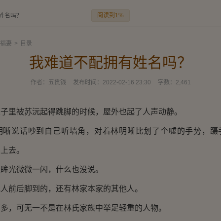
阅读到1%
姓名吗？
福妻
>
目录
我难道不配拥有姓名吗？
作者：
五贯钱
发布时间：
2022-02-16 23:30
字数：
2,461
里被苏沅起得跳脚的时候，屋外也起了人声动静。
说话吵到自己听墙角，对着林明晰比划了个嘘的手势，蹑
了上去。
光微微一闪，什么也没说。
前后脚到的，还有林家本家的其他人。
，可无一不是在林氏家族中举足轻重的人物。