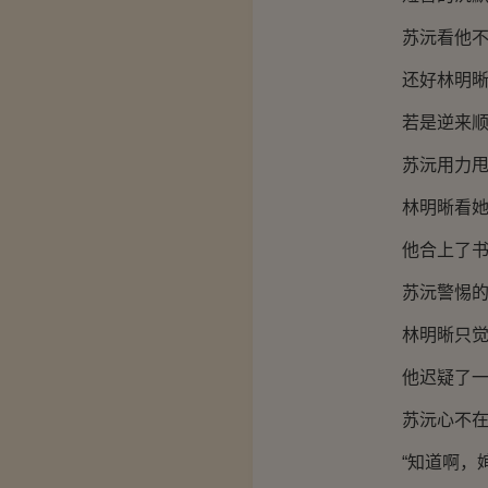
苏沅看他不否
还好林明晰一
若是逆来顺
苏沅用力甩了
林明晰看她不
他合上了书页
苏沅警惕的瞅
林明晰只觉得
他迟疑了一下
苏沅心不在
“知道啊，婶