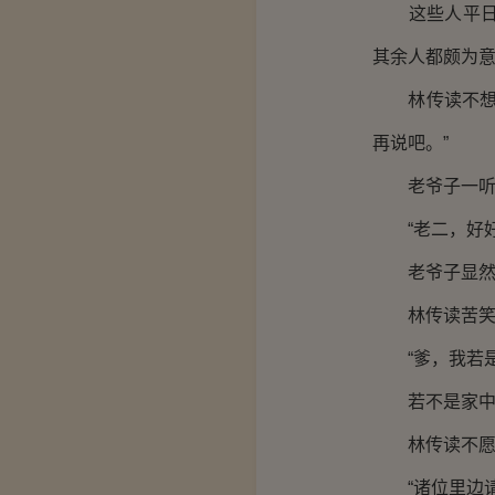
这些人平日里
其余人都颇为
林传读不想在
再说吧。”
老爷子一听这
“老二，好好
老爷子显然猜
林传读苦笑了
“爹，我若是
若不是家中诸
林传读不愿多
“诸位里边请