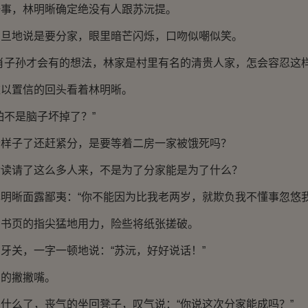
，林明晰确定绝没有人跟苏沅提。
地说是要分家，眼里暗芒闪烁，口吻似嘲似笑。
子孙才会有的想法，林家是村里有名的清贵人家，怎会容忍这样
置信的回头看着林明晰。
不是脑子坏掉了？”
子了还赶紧分，是要等着二房一家被饿死吗？
请了这么多人来，不是为了分家能是为了什么？
晰面露鄙夷：“你不能因为比我老两岁，就欺负我不懂事忽悠我
页的指尖猛地用力，险些将纸张搓破。
关，一字一顿地说：“苏沅，好好说话！”
的撇撇嘴。
么了，丧气的坐回凳子，叹气说：“你说这次分家能成吗？”