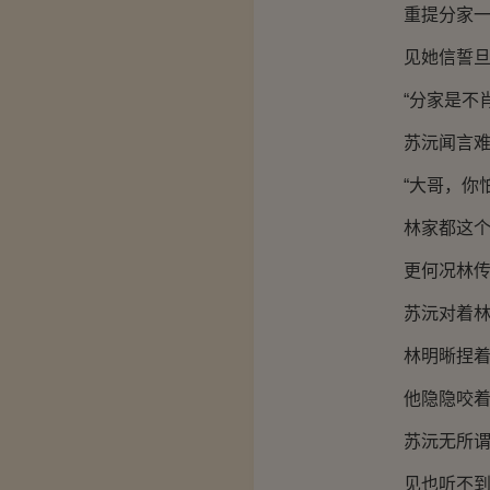
重提分家一事
见她信誓旦旦
“分家是不肖
苏沅闻言难以
“大哥，你怕
林家都这个样
更何况林传读
苏沅对着林明
林明晰捏着书
他隐隐咬着牙
苏沅无所谓
见也听不到什