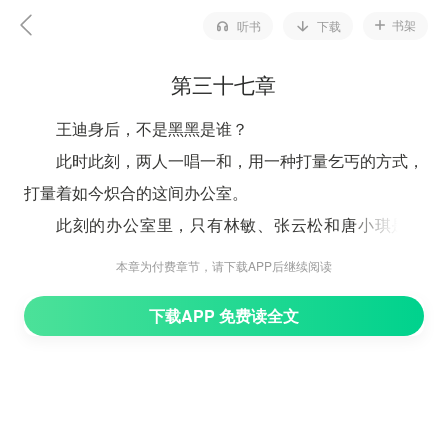
书架
听书
下载
第三十七章
王迪身后，不是黑黑是谁？
此时此刻，两人一唱一和，用一种打量乞丐的方式，
打量着如今炽合的这间办公室。
此刻的办公室里，只有林敏、张云松和唐小琪是老
人，其他几个都是新人，听见动静，好奇地看向了门口的
本章为付费章节，请下载APP后继续阅读
人。
下载APP 免费读全文
林敏瞥见那两人，很快站起身来，“哟，这不是老熟
人吗，真是稀客啊，怎么有空到我们这边来参观了？”
王