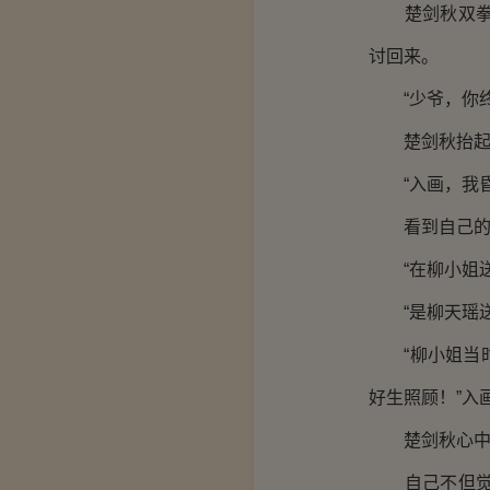
楚剑秋双拳紧
讨回来。
“少爷，你终
楚剑秋抬起头
“入画，我昏
看到自己的贴
“在柳小姐送
“是柳天瑶送
“柳小姐当时
好生照顾！”入
楚剑秋心中一
自己不但觉醒