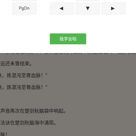
变化使得楚剑秋神魂退出了那方空间。
去，楚剑秋破碎的丹田便已经完全愈合，断裂的经脉也都接续
喜，激动得几乎流下泪来。
我学会啦
知道曾经拥有的东西的珍贵！
察着自己的身体，重新愈合的丹田比以前更加浩大，经脉也坚
远还未曾结束。
，炼混沌至尊血脉！”
，炼混沌至尊血脉！”
音再次在楚剑秋脑袋中响起。
诀在楚剑秋脑海中涌现。
脉！