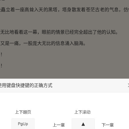
立着一座高耸入天的黑塔，塔身散发着苍茫古老的气息，仿
比地看着这一幕，眼前的情景已经完全超出了他的认知。
是一痛，一股庞大无比的信息涌入脑海。
！
！
使用键盘快捷键的正确方式
信息几乎撑爆了楚剑秋的脑海。
消化那些惊人的信息，那尊高大巍峨的黑塔忽然“嗡”的一声，
剑秋身体。
的涌入，楚剑秋破碎的丹田开始愈合，断裂的经脉也开始接续