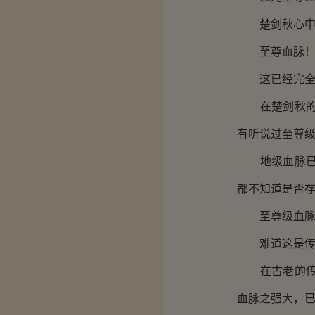
楚剑秋心中
至尊血脉
这已经完全超
在楚剑秋的认
有听说过至尊
地级血脉已经
都不知道是否
至尊级血脉，
难道这是传说
在古老的传说
血脉之强大，