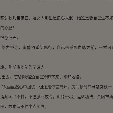
剑秋几若癫狂，这女人那里是良心未泯，她这是要自己生不如
的心肠！
恨意滔天。
为被夺，尚能够重新修行，自己未觉醒血脉之前，一样可
，则彻底地沦为了废人。
出去。”楚剑秋强迫自己冷静下来，平静地道。
”入画虽然心中担忧，但还是依言离开，房间顿时只剩楚剑秋一
起无尽不甘，不愿就此放弃，盘膝坐起，运转功法，企图重新
，根本留不住半点灵气。