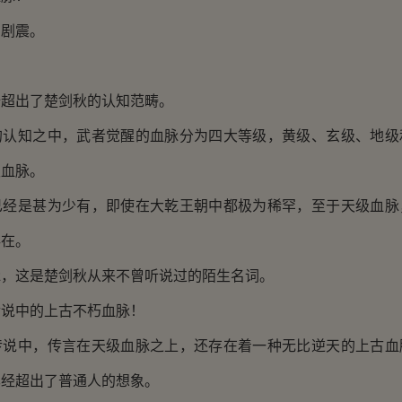
剧震。
！
出了楚剑秋的认知范畴。
知之中，武者觉醒的血脉分为四大等级，黄级、玄级、地级
级血脉。
是甚为少有，即使在大乾王朝中都极为稀罕，至于天级血脉
存在。
这是楚剑秋从来不曾听说过的陌生名词。
中的上古不朽血脉！
中，传言在天级血脉之上，还存在着一种无比逆天的上古血
已经超出了普通人的想象。