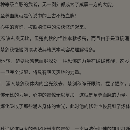
等级血脉的武者，无一例外都成为了威震一方的大能。
尊血脉就是传说中的上古不朽血脉！
中的震惊，按照脑海中的法诀修炼起来。
诀玄奥无比，但楚剑秋的悟性本就极高，而且由于是直接涌
比楚剑秋慢慢阅读功法典籍原本就容易理解得多。
转，楚剑秋感觉血脉深处一种恐怖的力量在缓缓苏醒，这股
，一旦完全觉醒，将具有毁天灭地的力量。
涌入楚剑秋体内的金光敛去。楚剑秋睁开眼睛，握了握拳，
恐怖无比的力量，心中的震惊无以复加，这就是至尊血脉的力量
化吸收了那些涌入身体的金光，此时他的修为也恢复到了炼体
消化这巨大的变化所带来的震惊，一声巨响便把他的神思打