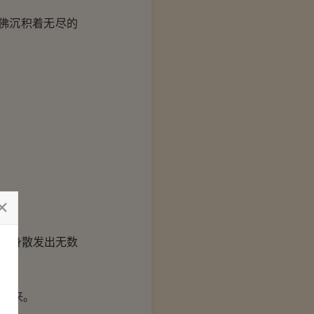
佛沉积着无尽的
塔身散发出无数
起来。