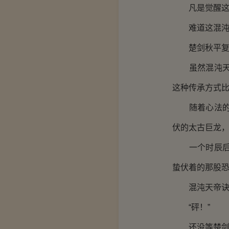
凡是觉醒这种
难道这混沌至
楚剑秋平复心
虽然混沌天帝
这种传承方式
随着心法的运
伏的太古巨龙
一个时辰后，
蛰伏着的那股
混沌天帝诀炼
“砰！”
还没等楚剑秋