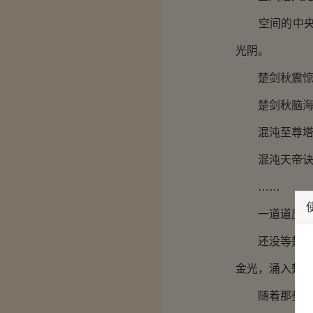
空间的中央矗
光阴。
楚剑秋震惊无
楚剑秋脑海又
混沌至尊塔
混沌天帝诀
……
一道道庞大的
还没等楚剑秋
金光，涌入楚
随着那些金光