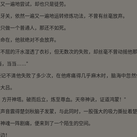
一遍地尝试，却也只是徒劳。
关，依然一遍又一遍地运转修炼功法，不曾有丝毫放弃。
做一个普通人，那还不如死。
在，他就绝对不会放弃。
屈的汗水湿透了衣衫，但无数次的失败，却丝毫不曾动摇他那
，当当……”
不清他失败了多少次，在他疼痛得几乎麻木时，脑海中忽然
钟大吕。
方开神塔。破而后立，炼至尊血。天帝神诀，证道鸿蒙！”
音震得楚剑秋脑子发蒙，与此同时，一股强大的吸力撕扯着楚
魂一阵剧痛，便来到了一个陌生的空间。
边！