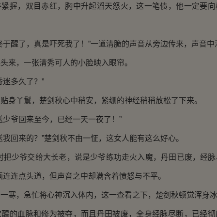
握，双目赤红，胸中升起滔天怒火，这一笔债，他一定要向
于醒了，真是吓死我了！”一道清脆的声音从旁边传来，声音中
来，一张清秀可人的小脸映入眼帘。
迷多久了？”
身丫鬟，楚剑秋心中稍安，紧绷的神经稍稍放松了下来。
少爷回来至今，已经一天一夜了！”
我回来的？”楚剑秋不由一怔，这女人能有这么好心。
把少爷交给大长老，说是少爷练功走火入魔，丹田已废，经脉
画连连点头道，但声音之中却满含着愤怒与不平。
寒，急忙将心神沉入体内，这一查看之下，楚剑秋顿觉浑身冰
的血脉和修为被夺，而且丹田被废，全身经脉尽断，已经彻