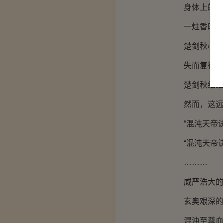
身体上的惊人
一炷香时间过
楚剑秋心中狂
失而复得，才
楚剑秋细细体
然而，这远
“混沌天帝诀
“混沌天帝诀
………
威严浩大的声
玄奥艰深的法
混沌至尊血