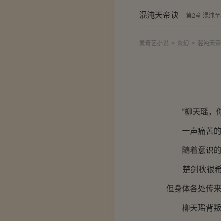
混沌天帝诀
第2章 混沌
爱奇艺小说
>
玄幻
>
混沌天帝
“柳天瑶，你
一声痛苦的嘶
随着意识的清
楚剑秋很希望
但身体各处传
柳天瑶背叛了