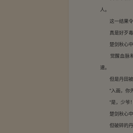
人。
这一结果令楚
真是好歹毒
楚剑秋心中
觉醒血脉和修
速。
但是丹田被废
“入画，你先
“是，少爷！
楚剑秋心中涌
但破碎的丹田