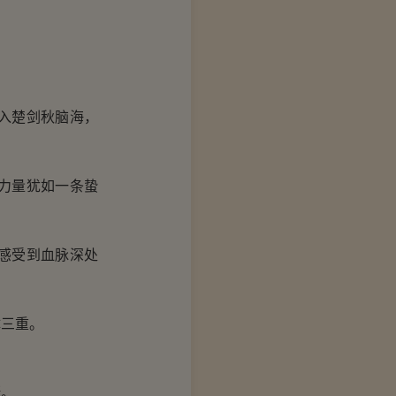
入楚剑秋脑海，
力量犹如一条蛰
感受到血脉深处
。
三重。
断。