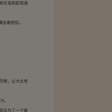
柳天瑶和欧阳渊
满含着担忧。
尽断，让大长老
冷。
底沦为了一个废