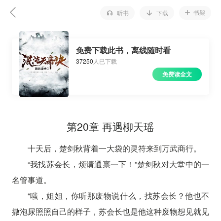
书架
听书
下载
免费下载此书，离线随时看
37250
人已下载
免费读全文
第20章 再遇柳天瑶
十天后，楚剑秋背着一大袋的灵符来到万武商行。
“我找苏会长，烦请通禀一下！”楚剑秋对大堂中的一
名管事道。
“嗤，姐姐，你听那废物说什么，找苏会长？他也不
撒泡尿照照自己的样子，苏会长也是他这种废物想见就见