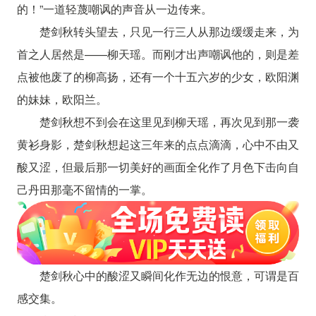
的！”一道轻蔑嘲讽的声音从一边传来。
楚剑秋转头望去，只见一行三人从那边缓缓走来，为
首之人居然是——柳天瑶。而刚才出声嘲讽他的，则是差
点被他废了的柳高扬，还有一个十五六岁的少女，欧阳渊
的妹妹，欧阳兰。
楚剑秋想不到会在这里见到柳天瑶，再次见到那一袭
黄衫身影，楚剑秋想起这三年来的点点滴滴，心中不由又
酸又涩，但最后那一切美好的画面全化作了月色下击向自
己丹田那毫不留情的一掌。
楚剑秋心中的酸涩又瞬间化作无边的恨意，可谓是百
感交集。