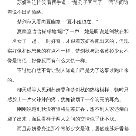
苏妍香连忙笑着摆手道：“楚公子客气了！”言语间透
着说不出的热络。
楚剑秋又看向夏幽篁：“夏小姐也在。”
夏幽篁含含糊糊地“嗯”了一声，她是听说楚剑秋在和
一名女子一起，一时好奇，才跟着苏妍香跑出来的，但现
实好像和她想象的有点不一样，楚剑秋与那名黄衫少女不
像是情侣，好像反而有什么大仇一样。
不过她自然不肯让别人知道自己是为了这事才跑出来
的。
柳天瑶等人见到苏妍香和楚剑秋的热络模样，顿时只
感脸上一片火辣辣的疼，犹如被扇了一个响亮的耳光。
刚刚说楚剑秋没有资格见苏妍香，想不到人家还亲自
迎了出来，而且看样子两人之间的交情似乎还不浅。
而且苏妍香身边那个青衫少女是谁，居然连苏妍香都