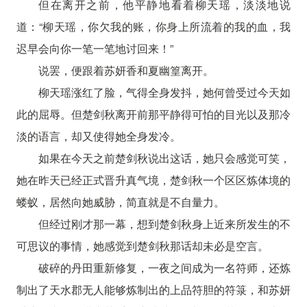
但在离开之前，他平静地看着柳天瑶，淡淡地说
道：“柳天瑶，你欠我的账，你身上所流着的我的血，我
迟早会向你一笔一笔地讨回来！”
说罢，便跟着苏妍香和夏幽篁离开。
柳天瑶涨红了脸，气得全身发抖，她何曾受过今天如
此的屈辱。但楚剑秋离开前那平静得可怕的目光以及那冷
淡的语言，却又使得她全身发冷。
如果在今天之前楚剑秋说出这话，她只会感觉可笑，
她在昨天已经正式晋升真气境，楚剑秋一个区区炼体境的
蝼蚁，居然向她威胁，简直就是不自量力。
但经过刚才那一幕，想到楚剑秋身上近来所发生的不
可思议的事情，她感觉到楚剑秋那话却未必是空言。
破碎的丹田重新修复，一夜之间成为一名符师，还炼
制出了天水郡无人能够炼制出的上品符胆的符箓，和苏妍