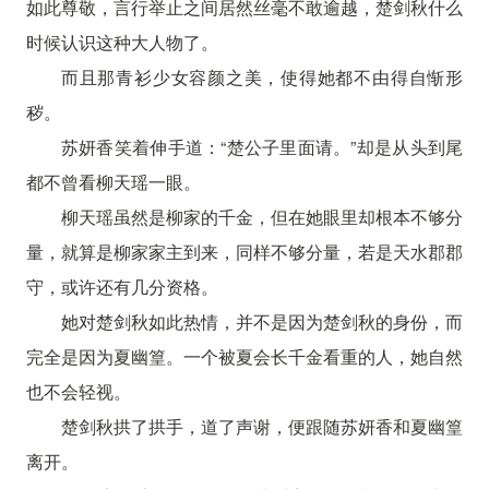
如此尊敬，言行举止之间居然丝毫不敢逾越，楚剑秋什么
时候认识这种大人物了。
而且那青衫少女容颜之美，使得她都不由得自惭形
秽。
苏妍香笑着伸手道：“楚公子里面请。”却是从头到尾
都不曾看柳天瑶一眼。
柳天瑶虽然是柳家的千金，但在她眼里却根本不够分
量，就算是柳家家主到来，同样不够分量，若是天水郡郡
守，或许还有几分资格。
她对楚剑秋如此热情，并不是因为楚剑秋的身份，而
完全是因为夏幽篁。一个被夏会长千金看重的人，她自然
也不会轻视。
楚剑秋拱了拱手，道了声谢，便跟随苏妍香和夏幽篁
离开。