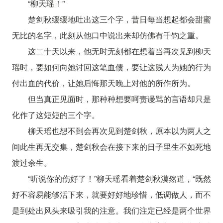
“柳天瑶！”
楚剑秋缓缓地吐出这三个字，昔日每当想起都会甜蜜
无比的名字，此刻从他口中说出来却仿佛有千钧之重。
这二十天以来，他无时无刻都在想着当再次见到柳天
瑶时，要如何向她讨回这笔血债，要让这贱人为她的行为
付出血的代价，让她后悔那天晚上对他的所作所为。
但当真正见面时，那种种想要呵责谩骂的言语却只是
化作了这短短的三个字。
柳天瑶也想不到会再次见到楚剑秋，原本以为两人之
间此生再无交集，楚剑秋会在接下来的日子里生不如死地
渡过余生。
“听说你的伤好了！”柳天瑶看着楚剑秋漠然道，“既然
好不容易能够活下来，就要好好地珍惜，低调做人，而不
是到处出风头来吸引我的注意。我们注定已经是两个世界