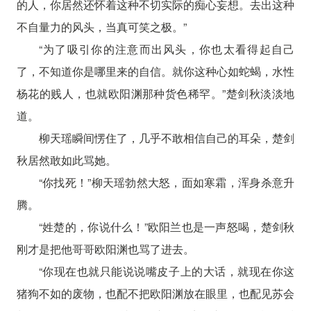
的人，你居然还怀着这种不切实际的痴心妄想。去出这种
不自量力的风头，当真可笑之极。”
“为了吸引你的注意而出风头，你也太看得起自己
了，不知道你是哪里来的自信。就你这种心如蛇蝎，水性
杨花的贱人，也就欧阳渊那种货色稀罕。”楚剑秋淡淡地
道。
柳天瑶瞬间愣住了，几乎不敢相信自己的耳朵，楚剑
秋居然敢如此骂她。
“你找死！”柳天瑶勃然大怒，面如寒霜，浑身杀意升
腾。
“姓楚的，你说什么！”欧阳兰也是一声怒喝，楚剑秋
刚才是把他哥哥欧阳渊也骂了进去。
“你现在也就只能说说嘴皮子上的大话，就现在你这
猪狗不如的废物，也配不把欧阳渊放在眼里，也配见苏会