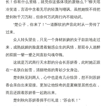
长！你有什么资格，就凭你这炼体境的废物么？”柳天瑶
冷笑道，言语中含着无尽的轻蔑与嘲讽。虽然她恨不得把
楚剑秋千刀万剐，但奈何万武商行内不能动武。
“楚公子，你来了！”一道酥软的声音此时从一旁传了
过来。
众人转头望去，只见一个身材妖娆的女子款款地走过
来，成熟妩媚的脸庞透着魅惑众生的风情，那双令人迷醉
的双眼一颦一蹙之间直欲勾魂夺魄。
这就是万武商行天水郡的分会长苏妍香，此时她正跟
在一名肤白如雪，清丽绝俗的青衫少女身边。
楚剑秋见到两人，心中也是有几分惊异，想不到苏妍
香会亲自出来迎接。更加让他惊奇的是夏幽篁居然也在，
而且还跟着苏妍香一起跑出来。
楚剑秋向苏妍香揖手行礼道：“苏会长！”