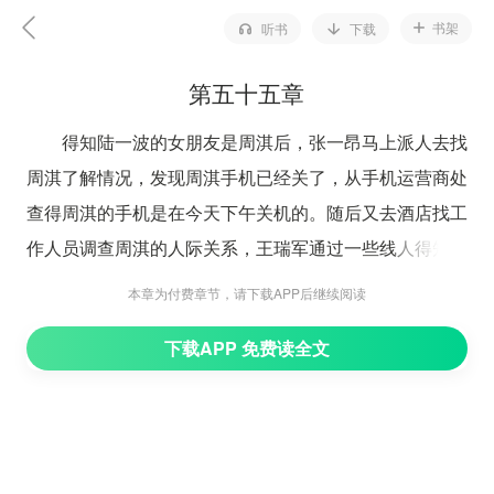
书架
听书
下载
第五十五章
得知陆一波的女朋友是周淇后，张一昂马上派人去找
周淇了解情况，发现周淇手机已经关了，从手机运营商处
查得周淇的手机是在今天下午关机的。随后又去酒店找工
作人员调查周淇的人际关系，王瑞军通过一些线人得知，
这几天没人见到过周淇，别人微信发她，她偶有回复，但
本章为付费章节，请下载APP后继续阅读
打她电话，手机是开机的，却没人接。警员也去了周淇家
下载APP 免费读全文
敲门，家中无人应答。