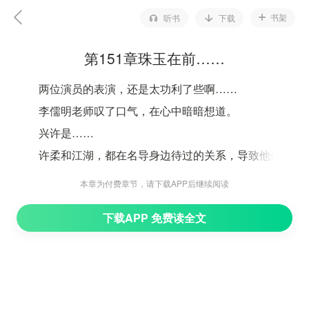
书架
听书
下载
第151章珠玉在前……
两位演员的表演，还是太功利了些啊……
李儒明老师叹了口气，在心中暗暗想道。
兴许是……
许柔和江湖，都在名导身边待过的关系，导致他们编
排的表演，也沾染上了很浓厚的相关烙印。
本章为付费章节，请下载APP后继续阅读
就是那种名导拍电影，尤其是这种年代题材的电影，
下载APP 免费读全文
特别喜欢运用的一种手法。
那就是制造冲突、疯狂的制造冲突，以营造恐怖气
氛，借