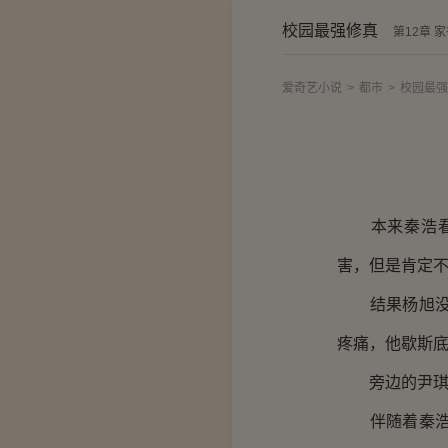
校园最强修真
第12章 
爱奇艺小说
>
都市
>
校园最强
本来秦浩看到
害，但是肯定
结果杨旭没有
疼痛，他歇斯底
旁边的尹琪吓
伴随着秦浩浓