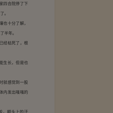
家四合院停了下
迁了。
壤也十分了解，
租了半年。
已经枯死了，根
能生长，但是也
时就感觉到一股
体内发出嗤嗤的
般，额头上的汗