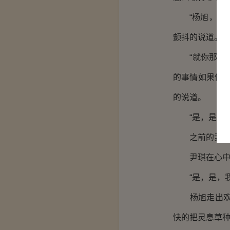
“杨旭，我，
颤抖的说道。
“就你那肮脏
的事情如果传
的说道。
“是，是，我
之前的尹琪还
尹琪在心中暗
“是，是，我
杨旭走出欢舞
快的把灵息草