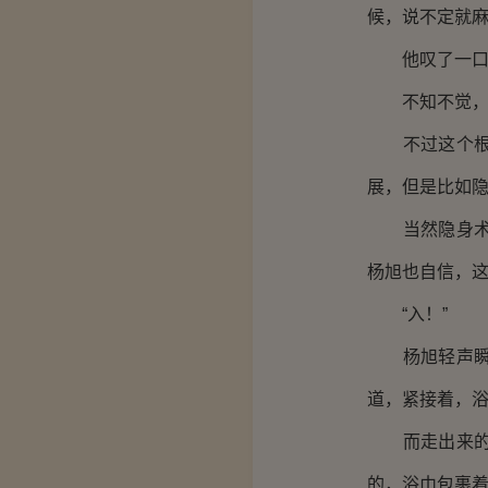
候，说不定就
他叹了一口气
不知不觉，杨
不过这个根本
展，但是比如
当然隐身术算
杨旭也自信，
“入！”
杨旭轻声瞬间
道，紧接着，
而走出来的正
的，浴巾包裹