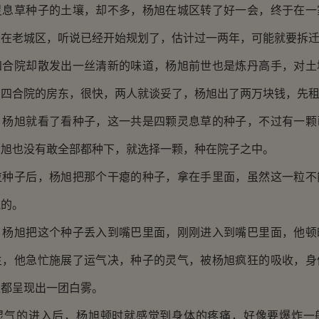
草种子的土壤，却不多，杨旭在城区转了好一会，终于在一
是在老城区，听说已经开始规划了，估计过一两年，可能就要拆
院却散发出一丝清新的味道，杨旭前世也是炼丹高手，对土
给四合院的房东，很快，两人就谈妥了，杨旭出了两万块钱，先
旭就看了看种子，这一共是四颗灵息草的种子，不过有一颗
杨旭也没有敢全部都种下，就选择一颗，种在院子之中。
子后，杨旭把那个干瘪的种子，拿在手里面，虽然这一粒不
气的。
旭把这个种子丢入到嘴巴里面，刚刚进入到嘴巴里面，他顿
生，他急忙施展了运气决，种子的灵气，被杨旭疯狂的吸收，身
上都呈现出一团白雾。
的进入后，杨旭顿时就感觉到身体的疼痛，好像要爆炸一