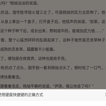
吗？”杨旭淡淡的说道。
话，国字脸早就火冒三丈了，可是杨旭的实力太恐怖了，他
，从身上拿出一个盒子，打开盒子后，他低声的说道，“前辈，这
这个种子种下后，成长出来，熬制成中药，能增加武力值……”
，整个心猛然砰砰的乱跳起来了，这种子竟然是灵息草种子
，成熟的灵息草，蕴藏着不少能量。
，哪怕是在修真界，这种也是抢手货。
的点了点头，国字脸一看到杨旭点头了，顿时松了一口气，
去搀扶着秦浩。
着秦浩走，杨旭平静的说道，“尹琪，我让你走了吗？”
使用键盘快捷键的正确方式
旭的声音，顿时就浑身颤抖着，这种厉害的人物，连秦老板
？