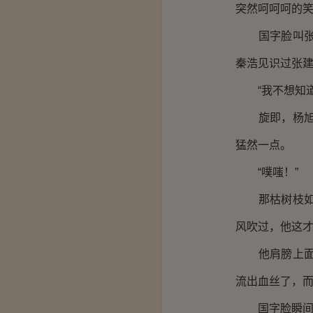
突然呵呵呵的笑
国字脸叫张建
秦浩见识过张
“我不想知道
旋即，杨旭手
猛然一点。
“噗嗤！”
那枯树枝如同
风吹过，他这
他肩膀上面的
流出血丝了，
国字脸瞬间就