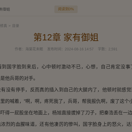
阅读到0%
家有御姐
修真
>
目录
第12章 家有御姐
作者：
海棠花未眠
发布时间：
2024-08-16 14:57
字数：
2,591
国字脸到来后，心中顿时激动不已，心想，自己肯定没事
不是他兵哥的对手。
没有停手，反而真的插入到自己的大腿内了，他顿时就感觉
里的喊着，“啊，啊，疼死我了，兵哥，帮我报仇啊，废了这个小
得一屁股坐在地面上，杨旭直接拔掉了刀子，把秦浩丢在一边
烈的血腥味道，还有他凄厉的惨叫，国字脸身上的怒火，达