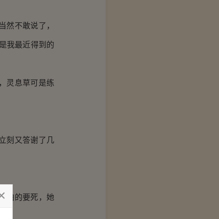
当然不敢说了，
是我最近得到的
，灵息草可是练
立刻又答谢了几
都怕的要死，她