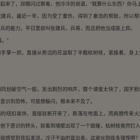
起来了，双眼闪过狠毒，他冷冷的说道，“我算什么东西？你马上
兵，最近一年，因为受了重伤，得到了秦浩的帮助，所以帮
建兵的能力，平日里就叫张建兵，兵哥，而且把他当成座上宾。
。”
掌一抓，直接从旁边的花盆取了半截枯树枝，紧接着，身上
划破空气一般，发出剧烈的响声，整个速度太快了，国字脸
才意识到恐怖，可是想躲闪，根本来不及了。
纽扣装饰，直接就断开来了，跌落在地面上，而肩膀传来火
而他下意识的转头，就看到墙壁出现了一个窟窿，枯树枝竟然钉
感觉到背后发凉，冷汗不由的冒出来，这家伙到底多强悍啊