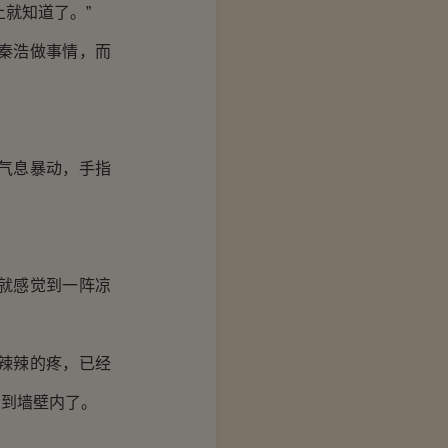
就知道了。”
秦浩做事情，而
气息暴动，手指
就感觉到一阵凉
辣辣的疼，已经
入到墙壁内了。
？