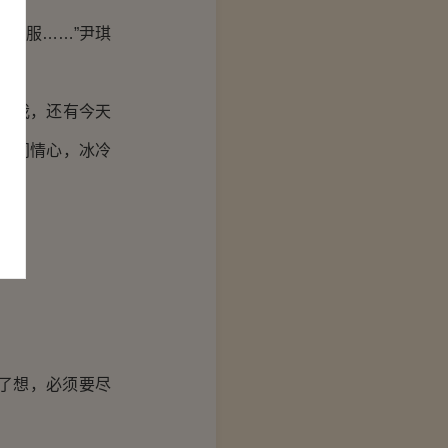
服服……”尹琪
惹我，还有今天
点同情心，冰冷
了想，必须要尽