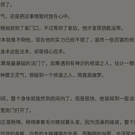
麻烦了。
，还是把这事情暂时放在心中。
旭就到了家门口，不过等到了家后，他才发现钥匙没带。
就难不倒他，现在他的实力已经不错了，虽然一些厉害的修
隐身术这些法术，却是得心应手。
是最基础的法门了，如果遇到有神识的修道之人，估计一眼
这种匮乏灵气，想碰到一个修道之人，简直是做梦。
，整个身体就竟然到房间内了，但是很快，他就闻到一股淡
浴室房门打开了。
是杨晴，杨晴拿着毛巾擦拭着头发，因为洗澡的缘故，整个
着玲珑的身躯，白皙的大腿裸露在外面，而胸部的沟壑，也浮现