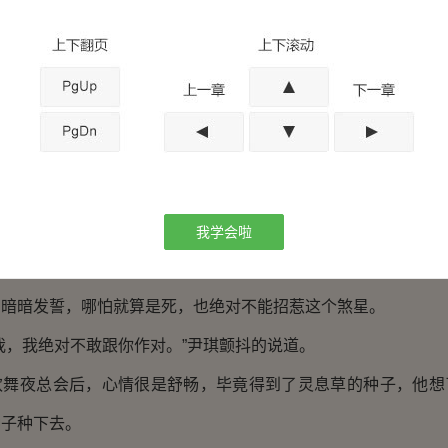
我，我可以陪你一晚上，我身材很好的，肯定能帮你伺候的舒舒
的身体，你不嫌恶心，我还嫌你恶心呢？我告诉你，以后别招
出去，你知道后果。”杨旭对这种靠出卖自己肉体的女人，没有半
绝对不说。”
我学会啦
想着报复，现在她彻底怕了，杨旭根本就不是她能招惹的。
暗发誓，哪怕就算是死，也绝对不能招惹这个煞星。
，我绝对不敢跟你作对。”尹琪颤抖的说道。
夜总会后，心情很是舒畅，毕竟得到了灵息草的种子，他想
种子种下去。