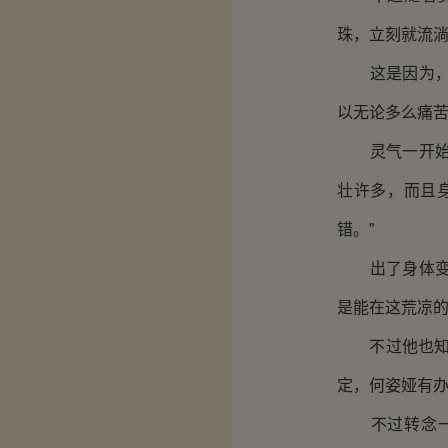
珠，立刻就流
这是因为，这
以无论多么痛
灵气一开始膨
壮许多，而且
错。”
出了身体变得
是能在这荒凉
不过他也知道
定，何姿娅有办
不过转念一想