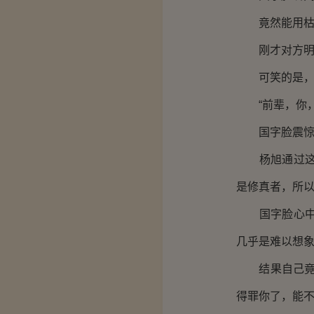
竟然能用枯树
刚才对方明显
可笑的是，自
“前辈，你，
国字脸震惊的
杨旭通过这段
是修真者，所以
国字脸心中震
几乎是难以想
结果自己竟然
得罪你了，能不