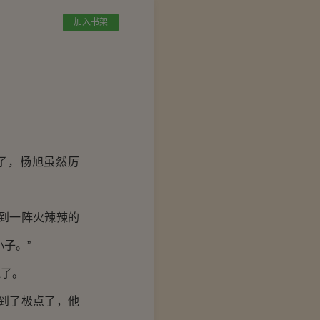
加入书架
了，杨旭虽然厉
到一阵火辣辣的
子。”
了。
到了极点了，他