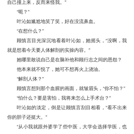
自己撞上来，反而来怪我。”
“呃？”
叶沁如尴尬地笑了笑，好在没流鼻血。
“在想什么？”
顾慎言目光深沉地看着叶沁如，她摇头，“没啊，我
就是想着今天要人体解剖的实操内容。”
她哪里敢说自己是在脑补他和顾行志之间的恩怨？
他本来就不悦了，她可不想再火上浇油。
“解剖人体？”
顾慎言想到那个血腥的画面，就皱眉头，“你不怕？”
“怕什么？要是害怕，我将来怎么上手术台？”
叶沁如的淡定，倒是让顾慎言刮目相看，“看不出来
你的胆子还挺大。”
“从小我就跟外婆学了些中医，大学会选择学医，也