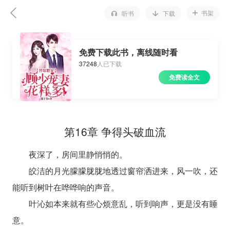
书架
听书
下载
免费下载此书，离线随时看
37248
人已下载
免费读全文
第16章 争得头破血流
夜深了，房间里静悄悄的。
皎洁的月光朦朦胧胧地透过窗帘洒进来，风一吹，还
能听到树叶在哗哗响的声音。
叶沁如本来就有些心烦意乱，听到响声，更是没有睡
意。