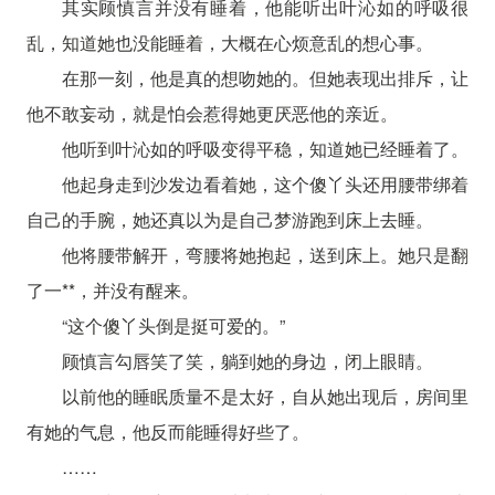
其实顾慎言并没有睡着，他能听出叶沁如的呼吸很
乱，知道她也没能睡着，大概在心烦意乱的想心事。
在那一刻，他是真的想吻她的。但她表现出排斥，让
他不敢妄动，就是怕会惹得她更厌恶他的亲近。
他听到叶沁如的呼吸变得平稳，知道她已经睡着了。
他起身走到沙发边看着她，这个傻丫头还用腰带绑着
自己的手腕，她还真以为是自己梦游跑到床上去睡。
他将腰带解开，弯腰将她抱起，送到床上。她只是翻
了一**，并没有醒来。
“这个傻丫头倒是挺可爱的。”
顾慎言勾唇笑了笑，躺到她的身边，闭上眼睛。
以前他的睡眠质量不是太好，自从她出现后，房间里
有她的气息，他反而能睡得好些了。
……