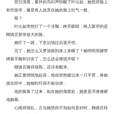
翌日清晨，窗外的鸟叫声吵醒了叶沁如，她觉得脸上
有些发痒，像是有人故意在她的脸上吐气一般。
呃？
叶沁如突然打了一个冷颤，睁开眼睛，映入眼帘的是
顾慎言那张放大的脸。
她吓了一跳，下意识地往后退开些。
完了，她怎么又梦游跑到床上来睡了？她明明用腰带
绑着手腕和沙发了，怎么还会挣脱开呢？
顾慎言睡得很熟，还没有醒来。
她正要悄悄地起床，他却突然横过来一只手臂，将她
揽在怀中，她顿时吓得不敢动弹。
他的脸靠了过来，贴在她的颈窝处，她更是浑身僵硬
地躺着。
心跳得很乱，正当她慌得不知如何是好时，顾慎言转