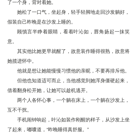
了一个身，背对着她。
她松了一口气，坐起身，轻手轻脚地走回沙发躺好，
假装自己昨晚是在沙发上睡的。
顾慎言半睁着眼睛，看着叶沁如，唇角扬起一抹笑
意。
其实他比她更早就醒了，故意装作睡得很熟，故意将
她揽进怀中。
他就是想让她能慢慢习惯他的亲昵，不要再排斥他。
但他也知道适可而止，当他感觉到她浑身僵硬起来，
借着翻身松开她，让她可以趁机逃开。
两个人各怀心事，一个躺在床上，一个躺在沙发上，
互不干扰。
手机闹钟响起，叶沁如装作刚醒的样子，从沙发上坐
了起来，嘟囔道，“昨晚睡得真舒服。”