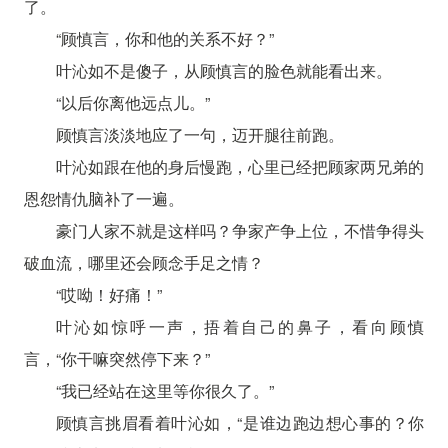
了。
“顾慎言，你和他的关系不好？”
叶沁如不是傻子，从顾慎言的脸色就能看出来。
“以后你离他远点儿。”
顾慎言淡淡地应了一句，迈开腿往前跑。
叶沁如跟在他的身后慢跑，心里已经把顾家两兄弟的
恩怨情仇脑补了一遍。
豪门人家不就是这样吗？争家产争上位，不惜争得头
破血流，哪里还会顾念手足之情？
“哎呦！好痛！”
叶沁如惊呼一声，捂着自己的鼻子，看向顾慎
言，“你干嘛突然停下来？”
“我已经站在这里等你很久了。”
顾慎言挑眉看着叶沁如，“是谁边跑边想心事的？你