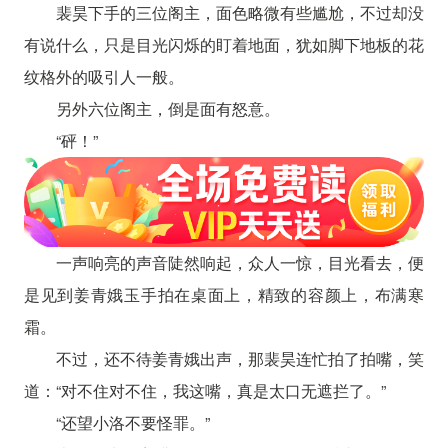
裴昊下手的三位阁主，面色略微有些尴尬，不过却没
有说什么，只是目光闪烁的盯着地面，犹如脚下地板的花
纹格外的吸引人一般。
另外六位阁主，倒是面有怒意。
“砰！”
一声响亮的声音陡然响起，众人一惊，目光看去，便
是见到姜青娥玉手拍在桌面上，精致的容颜上，布满寒
霜。
不过，还不待姜青娥出声，那裴昊连忙拍了拍嘴，笑
道：“对不住对不住，我这嘴，真是太口无遮拦了。”
“还望小洛不要怪罪。”