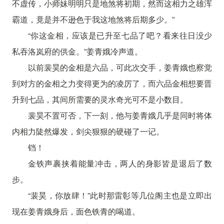
不虚传，小师妹明明只是地煞将初期，然而这相力之雄浑
霸道，竟是并不逊色于我这地煞将后期多少。”
“你这金相，应该是已升至七品了吧？看来往日没少
私吞洛岚府的供金。”姜青娥冷声道。
以前裴昊的金相是六品，可此次交手，姜青娥也察觉
到对方的金相之力变得更为的凌厉了，而六品金相想要晋
升到七品，其间所需要的灵水奇光可不是小数目。
裴昊不置可否，下一刻，他与姜青娥几乎是同时将体
内相力陡然爆发，剑尖狠狠的硬碰了一记。
铛！
金铁声裹挟着能量冲击，两人的身影皆是退后了数
步。
“裴昊，你放肆！”此时那雷彰等几位阁主也是立即出
现在姜青娥身后，面色铁青的喝道。