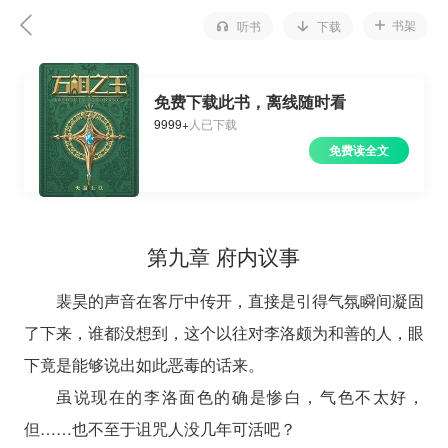
书架
听书
下载
免费下载此书，离线随时看
9999+
人已下载
免费读全文
第九章 府内议事
裴昊的声音在客厅中传开，直接是引得气氛瞬间凝固
了下来，谁都没想到，这个以往对李洛颇为和善的人，眼
下竟是能够说出如此恶毒的话来。
虽说现在的李洛面色的确是惨白，气色不太好，
但……也不至于诅咒人没几年可活吧？