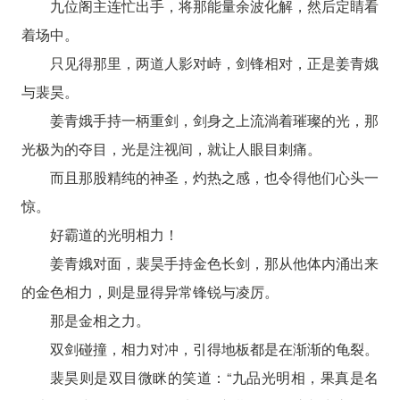
九位阁主连忙出手，将那能量余波化解，然后定睛看
着场中。
只见得那里，两道人影对峙，剑锋相对，正是姜青娥
与裴昊。
姜青娥手持一柄重剑，剑身之上流淌着璀璨的光，那
光极为的夺目，光是注视间，就让人眼目刺痛。
而且那股精纯的神圣，灼热之感，也令得他们心头一
惊。
好霸道的光明相力！
姜青娥对面，裴昊手持金色长剑，那从他体内涌出来
的金色相力，则是显得异常锋锐与凌厉。
那是金相之力。
双剑碰撞，相力对冲，引得地板都是在渐渐的龟裂。
裴昊则是双目微眯的笑道：“九品光明相，果真是名