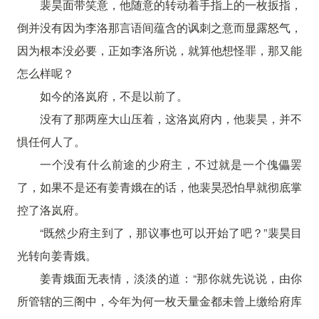
裴昊面带笑意，他随意的转动着手指上的一枚扳指，
倒并没有因为李洛那言语间蕴含的讽刺之意而显露怒气，
因为根本没必要，正如李洛所说，就算他想怪罪，那又能
怎么样呢？
如今的洛岚府，不是以前了。
没有了那两座大山压着，这洛岚府内，他裴昊，并不
惧任何人了。
一个没有什么前途的少府主，不过就是一个傀儡罢
了，如果不是还有姜青娥在的话，他裴昊恐怕早就彻底掌
控了洛岚府。
“既然少府主到了，那议事也可以开始了吧？”裴昊目
光转向姜青娥。
姜青娥面无表情，淡淡的道：“那你就先说说，由你
所管辖的三阁中，今年为何一枚天量金都未曾上缴给府库