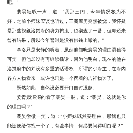
吧。”
裴昊轻叹一声，道：“我那三阁，今年情况极为不
好，之前小师妹应该也听过，三阁库房突然被烧，我怀疑
是那些觊觎洛岚府的势力捣鬼，也彻查了一番，但却还未
曾有结果，所以今年暂时是没有供钱上缴的。”
李洛只是安静的听着，虽然他知晓裴昊的理由滑稽得
可笑，但他却没有再继续插话，因为他明白，现在的他在
洛岚府中的并没有多重的话语权，所谓的少府主，在府内
各方人物看来，或许也只是一个摆着的吉祥物罢了。
既然如此，自然没必要开口自讨没趣。
姜青娥深深的看了裴昊一眼，道：“裴昊，这就是你
的理由吗？”
裴昊微微一笑，道：“小师妹既然要理由，那我也只
能随便给你找一个了，有些事情，何必要问得明白呢？”