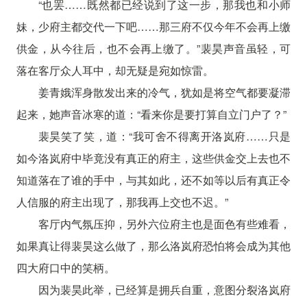
“也罢……既然都已经说到了这一步，那我也和小师
妹，少府主都交代一下吧……那三府不仅今年不会再上缴
供金，从今往后，也不会再上缴了。”裴昊声音虽轻，可
落在客厅众人耳中，却无疑是宛如惊雷。
姜青娥浑身散发出来的冷气，犹如是将空气都要凝滞
起来，她声音冰寒的道：“看来你是要打算自立门户了？”
裴昊笑了笑，道：“我可舍不得离开洛岚府……只是
如今洛岚府中毕竟没有真正的府主，这些供金交上去也不
知道落在了谁的手中，与其如此，还不如等以后有真正令
人信服的府主出现了，那我再上交也不迟。”
客厅内气氛压抑，另外六位府主也是面色有些难看，
如果真让得裴昊这么做了，那么洛岚府恐怕将会成为其他
四大府口中的笑柄。
因为裴昊此举，已经算是拥兵自重，意图分裂洛岚府