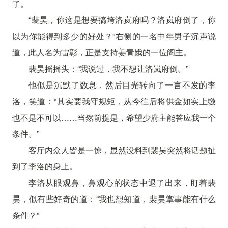
了。
“裴昊，你这是想要搞垮洛岚府吗？洛岚府倒了，你
以为你能得到多少的好处？”右侧的一名中年男子沉声说
道，此人名为雷彰，正是支持姜青娥的一位阁主。
裴昊摇摇头：“我说过，我不想让洛岚府倒。”
他似是沉默了数息，然后目光转向了一言不发的李
洛，笑道：“其实要我守规矩，从今往后将供金如实上缴
也不是不可以……当然前提是，希望少府主能答应我一个
条件。”
客厅内众人皆是一惊，显然没料到裴昊突然将话题扯
到了李洛的身上。
李洛从眼观鼻，鼻观心的状态中退了出来，盯着裴
昊，似有些好奇的道：“我也想知道，裴昊掌事能有什么
条件？”