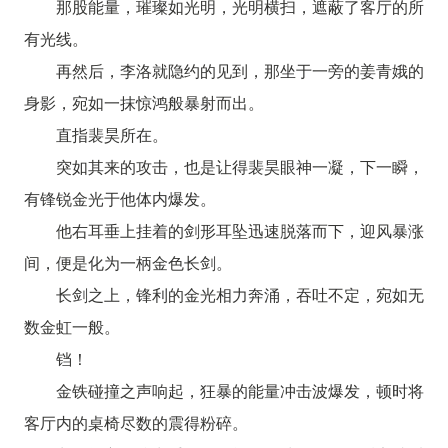
那股能量，璀璨如光明，光明横扫，遮蔽了客厅的所
有光线。
再然后，李洛就隐约的见到，那坐于一旁的姜青娥的
身影，宛如一抹惊鸿般暴射而出。
直指裴昊所在。
突如其来的攻击，也是让得裴昊眼神一凝，下一瞬，
有锋锐金光于他体内爆发。
他右耳垂上挂着的剑形耳坠迅速脱落而下，迎风暴涨
间，便是化为一柄金色长剑。
长剑之上，锋利的金光相力奔涌，吞吐不定，宛如无
数金虹一般。
铛！
金铁碰撞之声响起，狂暴的能量冲击波爆发，顿时将
客厅内的桌椅尽数的震得粉碎。