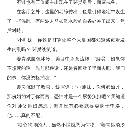
不过也有三位阁主出现在了裴昊身后，面露戒备。
在客厅之外，这里的动静传出，也是引得老宅中发生
了一些混乱，有两波人马如潮水般的自各处冲了出来，然
后对峙。
“小师妹，你这是打算让整个大夏国都知道洛岚府发
生内乱吗？”裴昊淡笑道。
姜青娥脸色冰冷，美目中杀意流转：“裴昊，如果你
不想死的话，先前那种话，还是吞回肚子里面去吧，我们
的事，你没资格插嘴。”
裴昊沉默了数息，皱眉道：“小师妹，你何必如此，
那份婚约对于你而言，恐怕才是一个累赘负担吧？我知道
你对师父师娘感恩，但并没有必要就要委身于李洛，
他……真的不配。”
“狼心狗肺的人，当然不懂感恩为何物。”姜青娥淡淡