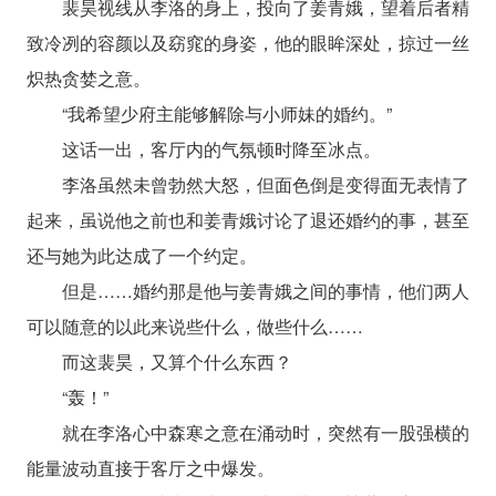
裴昊视线从李洛的身上，投向了姜青娥，望着后者精
致冷冽的容颜以及窈窕的身姿，他的眼眸深处，掠过一丝
炽热贪婪之意。
“我希望少府主能够解除与小师妹的婚约。”
这话一出，客厅内的气氛顿时降至冰点。
李洛虽然未曾勃然大怒，但面色倒是变得面无表情了
起来，虽说他之前也和姜青娥讨论了退还婚约的事，甚至
还与她为此达成了一个约定。
但是……婚约那是他与姜青娥之间的事情，他们两人
可以随意的以此来说些什么，做些什么……
而这裴昊，又算个什么东西？
“轰！”
就在李洛心中森寒之意在涌动时，突然有一股强横的
能量波动直接于客厅之中爆发。