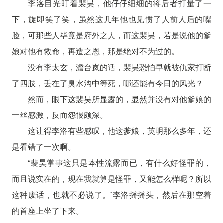
李洛目光盯着裴昊，他仔仔细细的将后者打量了一
下，旋即笑了笑，虽然这几年他也见惯了人前人后的嘴
脸，可那些人毕竟是府外之人，而这裴昊，若是说他的爹
娘对他有救命，再造之恩，那是绝对不为过的。
没有李太玄，澹台岚的话，裴昊恐怕早就被仇家打断
了四肢，丢在了臭水沟中等死，哪还能有今日的风光？
然而，眼下这裴昊所显露的，显然并没有对他爹娘的
一丝感激，反而怨恨颇深。
这让得李洛有些感叹，他这爹娘，英明那么多年，还
是看错了一次啊。
“裴昊掌事这只是本性流露而已，有什么好怪罪的，
而且说实在的，现在我就算是怪罪，又能怎么样呢？所以
这种废话，也就不必说了。”李洛摇摇头，然后在那空着
的首座上坐了下来。