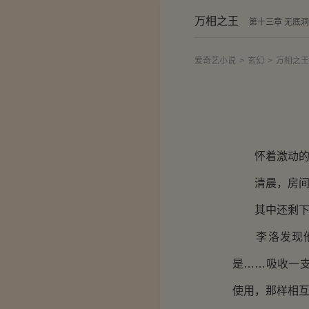
万相之王
第十三章 无底
爱奇艺小说
>
玄幻
>
万相之王
怀着激动的心
清晨，房间的
其中还剩下将
李洛发现他还
是……吸收一
使用，那样相