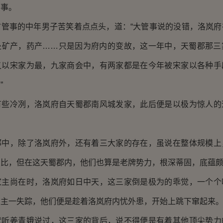
管事。
事的中年男子苦笑着点点头，道：“大管事说的没错，洛岚府
处矿产，药产……只是因为府内的变故，这一年中，天蜀郡那三
又以宋家为最，九家商会中，有两家都是在今年被宋家以各种手
”
冷冽，洛岚府自天蜀郡南风城发家，此后便是以极为惊人的
。
，除了洛岚府外，还有着三大家的存在，虽说在整体规模上
相比，但在这天蜀郡内，他们也算是老牌势力，根深蒂固，底蕴
尚在时，洛岚府如日中天，这三家倒是极为的乖觉，一个个
家主一失踪，他们便是趁着洛岚府内忧外患，开始上跳下窜起来
姜青娥说过，这三家的背后，说不得便是有着其他顶尖势力