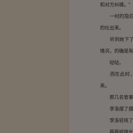
和对方纠缠。”
一时的隐忍是
的吐出来。
听到她下了决
情况，的确是
哒哒。
而在此时，突
来。
那几名管事见
李洛摆了摆手
李洛轻咳了一
蔡薇姐狭长而