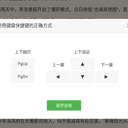
天中，李洛便是开启了爆肝模式，白日修炼“沧澜冥想图”，直
小时的相术，然后开始服用灵水奇光提升相性品阶。
使用键盘快捷键的正确方式
，效果也不错，他的相力等级迅速的提升到了第四印，自身
来越精纯。
感觉没有什么能够阻挡他的进步。
光的告竭。
账房中。
的坐在桌前，身姿窈窕，胸前弧度颇有些波涛汹涌，而此时
我学会啦
是微蹙着柳眉的看着面前的一些账本。
年洛岚府在天蜀郡的收入，似乎是减得有些厉害。”蔡薇目光从