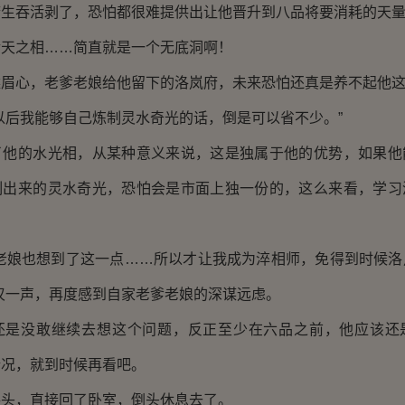
吞活剥了，恐怕都很难提供出让他晋升到八品将要消耗的天量
之相……简直就是一个无底洞啊！
心，老爹老娘给他留下的洛岚府，未来恐怕还真是养不起他这
后我能够自己炼制灵水奇光的话，倒是可以省不少。”
的水光相，从某种意义来说，这是独属于他的优势，如果他
制出来的灵水奇光，恐怕会是市面上独一份的，这么来看，学习
娘也想到了这一点……所以才让我成为淬相师，免得到时候洛
叹一声，再度感到自家老爹老娘的深谋远虑。
没敢继续去想这个问题，反正至少在六品之前，他应该还
情况，就到时候再看吧。
，直接回了卧室，倒头休息去了。