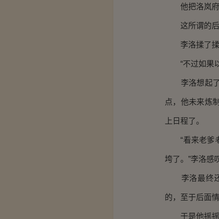
他把洛岚府生
这所谓的后天
李洛揉了揉眉
“不过如果以
李洛想起了他
点，他未来炼
上日程了。
“看来老爹老
垮了。”李洛感
李洛最终还是
的，至于后面
于是他摇摇头