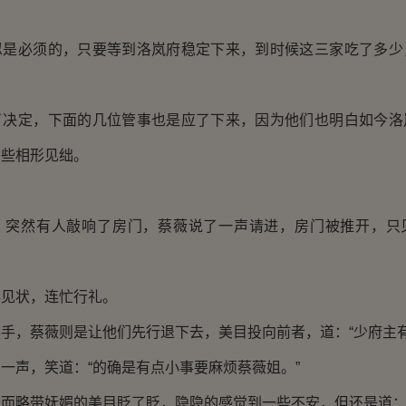
必须的，只要等到洛岚府稳定下来，到时候这三家吃了多少
定，下面的几位管事也是应了下来，因为他们也明白如今洛
有些相形见绌。
然有人敲响了房门，蔡薇说了一声请进，房门被推开，只
状，连忙行礼。
，蔡薇则是让他们先行退下去，美目投向前者，道：“少府主有
声，笑道：“的确是有点小事要麻烦蔡薇姐。”
略带妩媚的美目眨了眨，隐隐的感觉到一些不安，但还是道：“