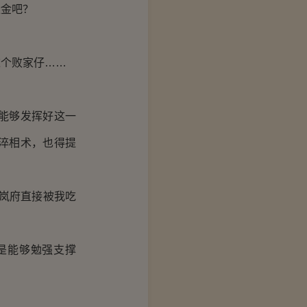
金吧？
个败家仔……
能够发挥好这一
淬相术，也得提
岚府直接被我吃
是能够勉强支撑