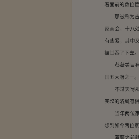
着面前的数位
那被称为古管
家商会，十八
有些紧，其中
被其吞了下去。
蔡薇美目有些
国五大府之一
不过天蜀郡中
完整的洛岚府
当年两位家主
想到如今两位
蔡薇之前就听