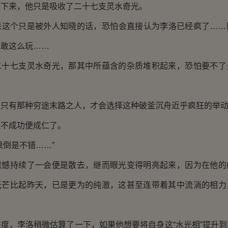
来，他只是吸收了二十七支灵水奇光。
个只是被外人知晓的话，恐怕会直接认为李洛已经疯了……
人敢这么玩……
七支灵水奇光，那其中所蕴含的杂质堆积起来，恐怕要不了
有那种穷途末路之人，才会选择这种破釜沉舟近乎疯狂的举
成功便成仁了。
倒是不错……”
持续了一会便是散去，继而眼光变得明亮起来，因为在他的
光芒比起昨天，已是更为的纯澈，这甚至连带着其中流淌的相力
，李洛稍微估算了一下，如果他想要将自身这“水光相”提升到