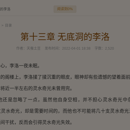
阅读到0%
洞的李洛
>
目录
第十三章 无底洞的李洛
作者：
天蚕土豆
发布时间：
2022-04-01 18:38
字数：
2,520
，李洛一夜未眠。
阁楼上，李洛揉了揉沉重的眼皮，眼神却有些遗憾的望着面前
近一半左右的灵水奇光未曾用完。
是忽略了一点，虽然他自身空相，并不担心灵水奇光中
支灵水奇光，却是需要时间的，而他也不可能将几十支灵水奇光
互间干扰，反而会引得灵水奇光失效。