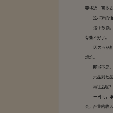
要将近一百多
这样算的话，
这个数额，李
有些不好了。
因为五品相后
艰难。
那岂不是，五
六品到七品…
再往后呢
一时间，李洛
会，产业的收