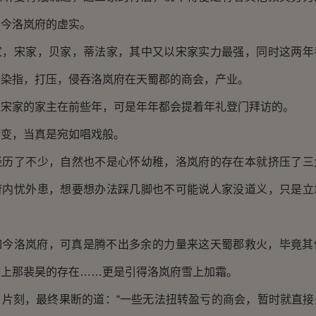
如今洛岚府的虚实。
宋家，贝家，蒂法家，其中又以宋家实力最强，同时这两年
段染指，打压，侵吞洛岚府在天蜀郡的商会，产业。
家的家主在前些年，可是年年都会提着年礼登门拜访的。
，当真是宛如唱戏般。
了不少，自然也不是心怀幼稚，洛岚府的存在本就挤压了三
府内忧外患，想要想办法踩几脚也不可能说人家没道义，只是立
。
洛岚府，可真是腾不出多余的力量来这天蜀郡救火，毕竟其
加上那裴昊的存在……更是引得洛岚府雪上加霜。
刻，最终果断的道：“一些无法扭转盈亏的商会，暂时就直接