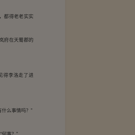
，都得老老实实
岚府在天蜀郡的
见得李洛走了进
什么事情吗？”
何事？”