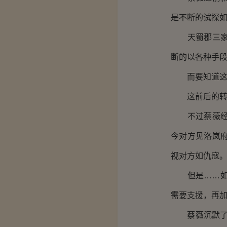
是不断的试探
天蜀郡三家，
断的以各种手
而要知道这宋
这前后的转变
不过蔡薇经历
今对方见洛岚
视对方如仇寇
但是……如今
需要支援，再
蔡薇沉默了片