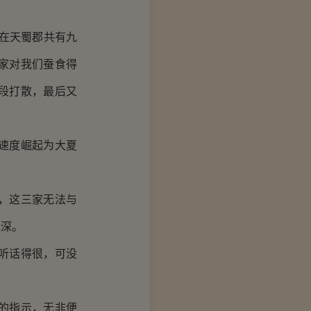
在天蜀郡共有九
家对我们蚕食得
段打散，最后又
速度崛起为大夏
，这三家无法与
颇深。
听话得很，可没
。
的指示，无非便