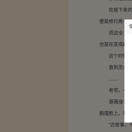
在接下来的两
便是修行两个
而这全力修炼
也是在变得越
这个时候李洛
直到灵水奇
……
老宅，一间
蔡薇身穿长裙
鹅蛋脸上，却
“古管事，今