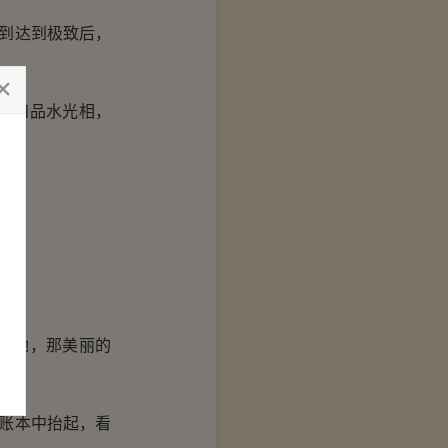
到达到极致后，
的四品水光相，
的她，那美丽的
账本中抬起，看