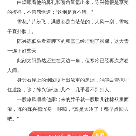
白烟顺着他的鼻孔和嘴角氤氲出来，陈兴德很是享受
的模样，不禁感慨道：“这烟是真不错。”
雪花片片纷飞，满眼都是白茫茫的，大风一刮，雪粒
子直扑脸上。
陈兴德低头看着脚下的积雪已经埋到了脚踝，这大雪
一连下好些天。
此刻太阳虽然还挂在天边一角，但寒冷已经再次席卷
人间。
身旁石屋上的烟囱喷吐出浓重的黑烟，皑皑白雪掩埋
住道路，除了陈兴德他们几个，几乎看不到别人。
一股凉风顺着他露出来的脖子就一股脑儿往棉袄里面
灌，冻的陈兴德浑身一哆嗦，“真是太冷了！都早点回去
吧。”