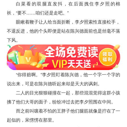
白菜看的双腿直发抖，在后面拽住李夕照的棉
袄，“要不……咱们还是走吧。”
眼瞅着鞭子让人给当面折断，李夕照索性直接松手，
不退反进，他的个头即便是站在陈兴德面前也是丝毫不落
下风。
“你得赔啊。”李夕照盯着陈兴德，他一个字一个字的
说出来，可是在陈兴德听起来却是天大的讽刺。
二人的目光狠狠碰撞在一起，那些混混觉得这群小孩
拂了他们大哥的面子，纷纷冲过去把李夕照围在中间。
而之前叫嚷着不怕的王胖子他们腿筋就像是拧在了一
起似的，呆愣愣在那里。