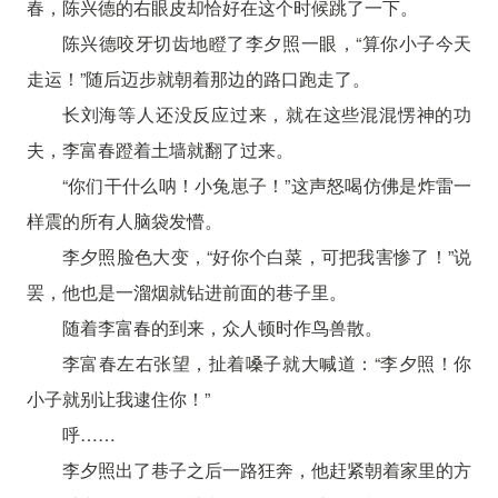
春，陈兴德的右眼皮却恰好在这个时候跳了一下。
陈兴德咬牙切齿地瞪了李夕照一眼，“算你小子今天
走运！”随后迈步就朝着那边的路口跑走了。
长刘海等人还没反应过来，就在这些混混愣神的功
夫，李富春蹬着土墙就翻了过来。
“你们干什么呐！小兔崽子！”这声怒喝仿佛是炸雷一
样震的所有人脑袋发懵。
李夕照脸色大变，“好你个白菜，可把我害惨了！”说
罢，他也是一溜烟就钻进前面的巷子里。
随着李富春的到来，众人顿时作鸟兽散。
李富春左右张望，扯着嗓子就大喊道：“李夕照！你
小子就别让我逮住你！”
呼……
李夕照出了巷子之后一路狂奔，他赶紧朝着家里的方