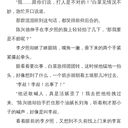
“我……跟你们说，打人是不对的！”白菜见情况不
妙，急忙开口说道。
那群混混听到这句话，都笑得前仰后合的。
陈兴德伸手在李夕照的脸上轻轻拍了几下，“那我要
是不赔呢？”
李夕照却眯了眯眼睛，嘴角一撇，垂下来的两个手紧
紧攥起拳头。
眼看着要出事，白菜急得团团转，这时候他猛地一拍
头，好像想到了什么，一个箭步就朝着土墙那儿冲过去。
“李叔！李叔！出事了！”
“他还敢喊人，真是活腻歪了！我去把他给拽过
来。”陈兴德却抬手拦住那个油腻长刘海，听着刚才那小
子的喊声，好像是叫李叔。
看着眼前的李夕照，又想到不久前找上门来的李富