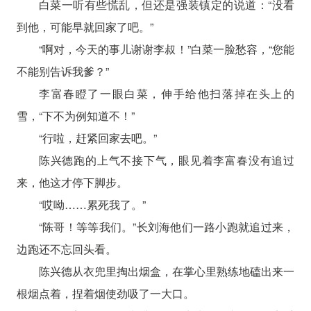
白菜一听有些慌乱，但还是强装镇定的说道：“没看
到他，可能早就回家了吧。”
“啊对，今天的事儿谢谢李叔！”白菜一脸愁容，“您能
不能别告诉我爹？”
李富春瞪了一眼白菜，伸手给他扫落掉在头上的
雪，“下不为例知道不！”
“行啦，赶紧回家去吧。”
陈兴德跑的上气不接下气，眼见着李富春没有追过
来，他这才停下脚步。
“哎呦……累死我了。”
“陈哥！等等我们。”长刘海他们一路小跑就追过来，
边跑还不忘回头看。
陈兴德从衣兜里掏出烟盒，在掌心里熟练地磕出来一
根烟点着，捏着烟使劲吸了一大口。