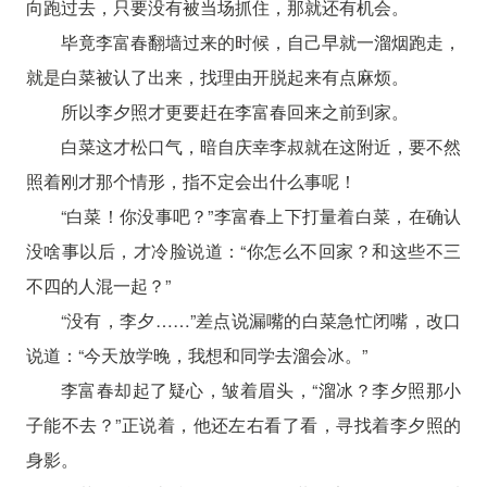
向跑过去，只要没有被当场抓住，那就还有机会。
毕竟李富春翻墙过来的时候，自己早就一溜烟跑走，
就是白菜被认了出来，找理由开脱起来有点麻烦。
所以李夕照才更要赶在李富春回来之前到家。
白菜这才松口气，暗自庆幸李叔就在这附近，要不然
照着刚才那个情形，指不定会出什么事呢！
“白菜！你没事吧？”李富春上下打量着白菜，在确认
没啥事以后，才冷脸说道：“你怎么不回家？和这些不三
不四的人混一起？”
“没有，李夕……”差点说漏嘴的白菜急忙闭嘴，改口
说道：“今天放学晚，我想和同学去溜会冰。”
李富春却起了疑心，皱着眉头，“溜冰？李夕照那小
子能不去？”正说着，他还左右看了看，寻找着李夕照的
身影。