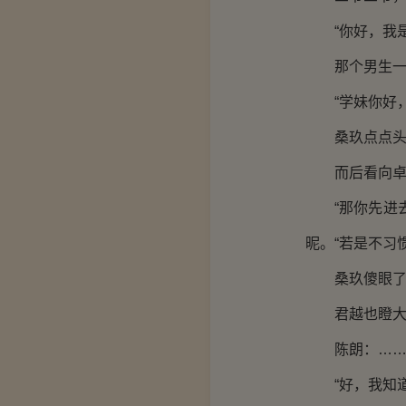
“你好，我是
那个男生一愣
“学妹你好，
桑玖点点头。
而后看向卓
“那你先进去
昵。“若是不习
桑玖傻眼了，
君越也瞪大了
陈朗：…
“好，我知道