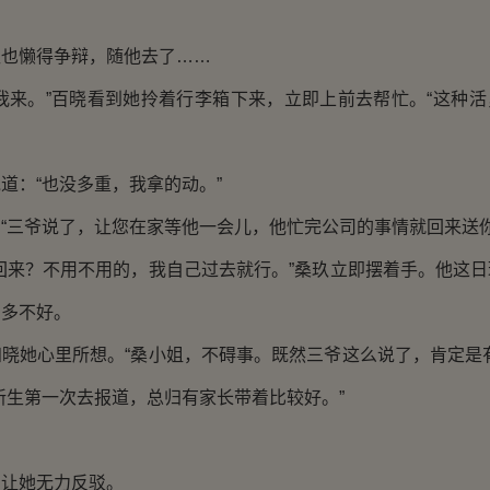
懒得争辩，随他去了……
来。”百晓看到她拎着行李箱下来，立即上前去帮忙。“这种活
：“也没多重，我拿的动。”
三爷说了，让您在家等他一会儿，他忙完公司的事情就回来送你
来？不用不用的，我自己过去就行。”桑玖立即摆着手。他这日
，多不好。
她心里所想。“桑小姐，不碍事。既然三爷这么说了，肯定是有
新生第一次去报道，总归有家长带着比较好。”
让她无力反驳。