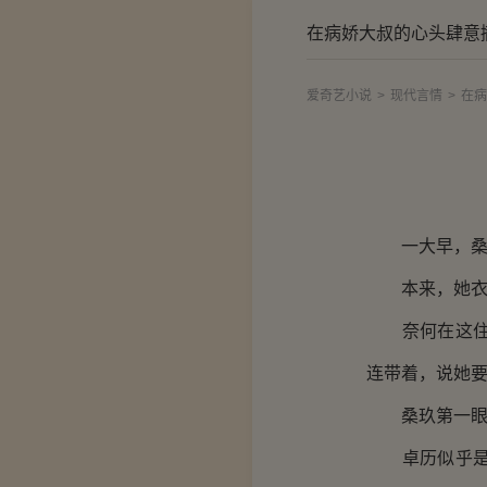
在病娇大叔的心头肆意
爱奇艺小说
>
现代言情
>
在病
一大早，桑玖
本来，她衣服
奈何在这住了
连带着，说她
桑玖第一眼看
卓历似乎是故