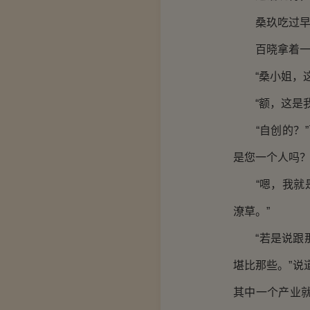
桑玖吃过早餐
百晓拿着一杯
“桑小姐，这
“额，这是我
“自创的？”
是您一个人吗？
“嗯，我就是
潦草。”
“若是说跟那
堪比那些。”说
其中一个产业