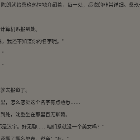
朗就给桑玖热情地介绍着，每一处，都说的非常详细。桑玖
算机系报到处。
，我还不知道你的名字呢。”
”
”
就去报道了。
，怎么感觉这个名字有点熟悉……
处，沈重坐在那里百无聊赖。
是汉字。好无聊……咱们系就没一个美女吗？”
翻了翻名单表，说道：“有。”