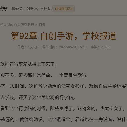
撒野
阅读到10%
第92章 自创手游，学校报道
娇大叔的心头肆意撒野
>
目录
第92章 自创手游，学校报道
作者：
马小丁
发布时间：
2022-05-26 15:43
字数：
2,326
拖着行李箱从楼上下来了。
不多，来去都非常简单，一个双肩包就行。
一段时间，这位爷说她活的没有女孩样，就擅自做主给她买
要去学校，还买了这个芭比粉的行李箱。
到这个行李箱的时候，险些咆哮了。这特么的，也太少女了
意的，偏偏给她说，这个最适合。君越也在一旁说着，说什