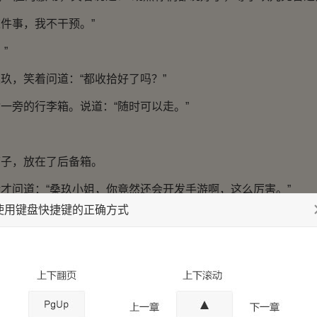
件事，我不干预。”
”
，笑着问道：“都收拾好了吗？”
旁的行李箱。说道：“随时可以走。”
，放在了后备箱。
问道：“桑玖小姐，你竟然还会开发手游啊，这么厉害。”
使用键盘快捷键的正确方式
：“闲来无事就弄了下。”
之间的差距不是一点点。你才十八岁，中医医术这么好，还会
机。”
而已。”桑玖并未觉得有什么，神色自然，没有丝毫骄傲感。