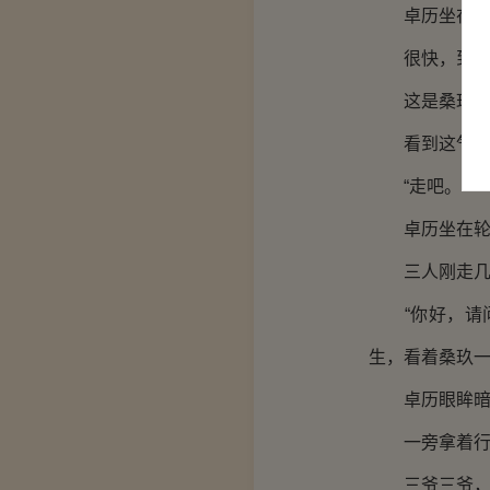
卓历坐在一旁
很快，到了温
这是桑玖第一
看到这气派又
“走吧。”
卓历坐在轮椅
三人刚走几步
“你好，请问
生，看着桑玖
卓历眼眸暗了
一旁拿着行李
三爷三爷，您