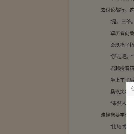
去讨论都行。这
“是，三爷。
卓历看向桑玖
桑玖指了指一
“那走吧。”
君越拎着箱子
坐上车子后才
桑玖笑着说道
“果然人与人
难怪您要学计算
“比较感兴趣