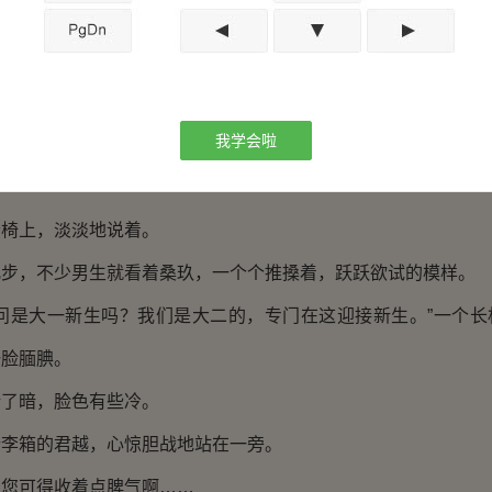
，听着他们的谈话，始终嘴角噙着笑，一副与有荣焉。
京大学的校门口。
次来温京大学。
我学会啦
高大的大门，直接被震撼了。
上，淡淡地说着。
，不少男生就看着桑玖，一个个推搡着，跃跃欲试的模样。
是大一新生吗？我们是大二的，专门在这迎接新生。”一个长
一脸腼腆。
暗，脸色有些冷。
箱的君越，心惊胆战地站在一旁。
可得收着点脾气啊……