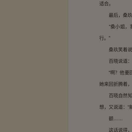
适合。
最后，桑玖也
“桑小姐，我
行。”
桑玖笑着说道
百晓说道：“
“啊？他要回
她来回折腾着
百晓自然知晓
想，又说道：“
额……
这话说得，