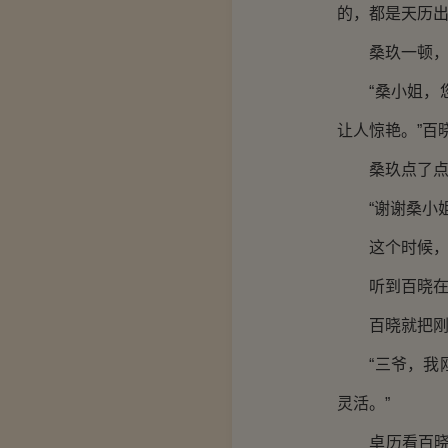
的，都是天历出
桑玖一顿，这
“桑小姐，您
让人惊艳。”百
桑玖点了点头
“谢谢桑小姐
这个时候，君
听到百晓在道
百晓就把刚才
“三爷，我刚
灵活。”
卓历看百晓一