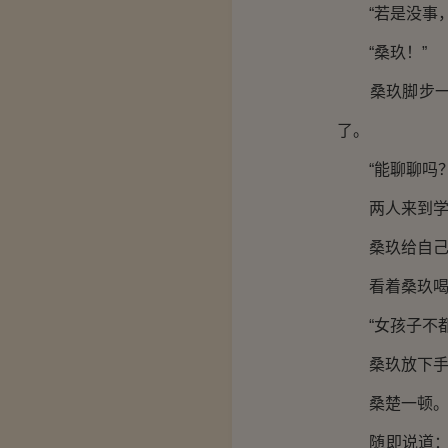
“若是没事，
“桑玖！”
桑玖脚步一顿
了。
“能聊聊吗？
两人来到学校
桑玖给自己
看着桑玖喝着
“女孩子不都
桑玖放下手中
桑楚一顿
随即说道：“