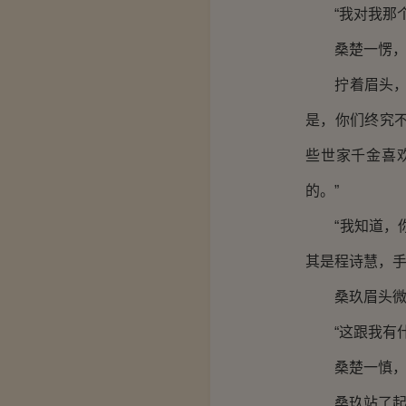
“我对我那个
桑楚一愣，没
拧着眉头，说
是，你们终究
些世家千金喜
的。”
“我知道，你
其是程诗慧，手
桑玖眉头微
“这跟我有什
桑楚一慎，敢
桑玖站了起来