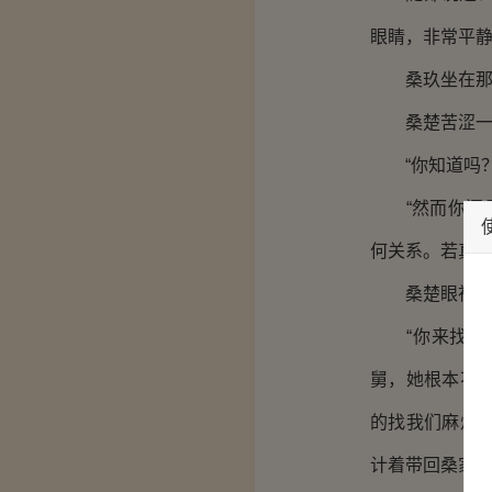
眼睛，非常平静
桑玖坐在那，
桑楚苦涩一
“你知道吗？
“然而你还是
何关系。若真要
桑楚眼神一
“你来找我，
舅，她根本不
的找我们麻烦
计着带回桑家。