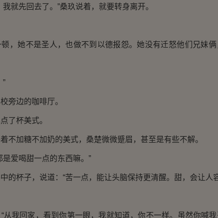
我就先回去了。”桑玖说着，就要转身离开。
，她不是圣人，也做不到以德报怨。她没有迁怒他们兄妹俩
”
旁边的咖啡厅。
点了杯美式。
不加糖不加奶的美式，桑楚微微蹙眉，甚至是有些不解。
是爱喝甜一点的东西嘛。”
的杯子，说道：“苦一点，能让头脑保持更清醒。甜，会让人容
。
从我回家，看到你第一眼，我就知道，你不一样。虽然你喊我