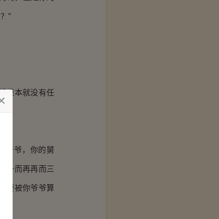
？”
们根本就没有任
的爷爷，你的舅
，一而再再而三
还要被你爷爷算