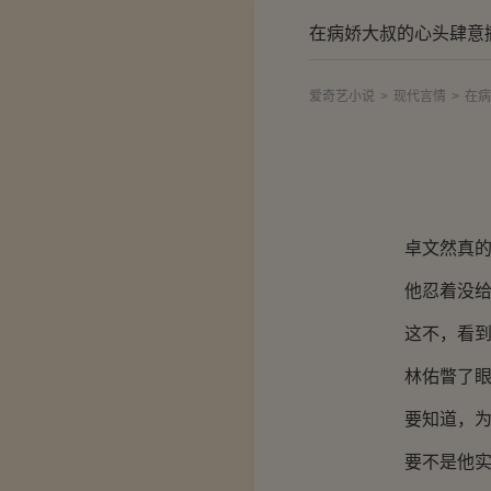
在病娇大叔的心头肆意
爱奇艺小说
>
现代言情
>
在病
卓文然真的没
他忍着没给桑
这不，看到她
林佑瞥了眼卓
要知道，为了
要不是他实在