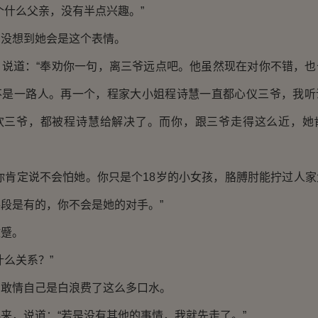
什么父亲，没有半点兴趣。”
想到她会是这个表情。
道：“奉劝你一句，离三爷远点吧。他虽然现在对你不错，也
不是一路人。再一个，程家大小姐程诗慧一直都心仪三爷，我听
欢三爷，都被程诗慧给解决了。而你，跟三爷走得这么近，她
肯定说不会怕她。你只是个18岁的小女孩，胳膊肘能拧过人家
段是有的，你不会是她的对手。”
蹙。
么关系？”
情自己是白浪费了这么多口水。
，说道：“若是没有其他的事情，我就先走了。”