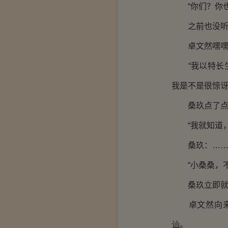
“你们？你也
之前也没听
卓文然嘿嘿一
“我以特长生
我是不是很惊讶
桑玖点了点
“我就知道，
桑玖：…
“小桑桑，不
桑玖立即就
卓文然向来讨
讪。