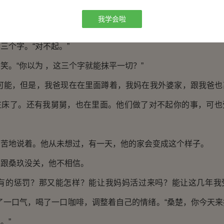
怎样对待你们桑家？”
我学会啦
问，桑楚脸色无比难看。
个字。“对不起。”
。“你以为 ，这三个字就能抹平一切？”
能，但是，我爸现在在里面蹲着，我妈在我外婆家，跟我爸也
在床了。还有我舅舅，也在里面。他们做了对不起你的事，可也
地说着。他从未想过，有一天，他的家会变成这个样子。
桑玖没关，他不相信。
的惩罚？那又能怎样？能让我妈妈活过来吗？能让这几年我
了一口气，喝了一口咖啡，调整着自己的情绪。“桑楚，你今天
。”