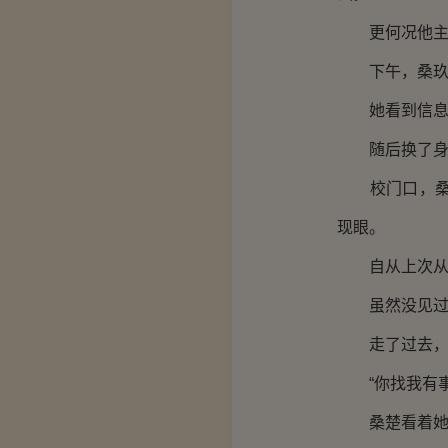
更何况他主
下午，桑玖躺
她看到信息
随后换了身
校门口，桑楚
现眼。
自从上次从桑
虽然没见过，
走了过去，
“你找我有事
桑楚看着她，