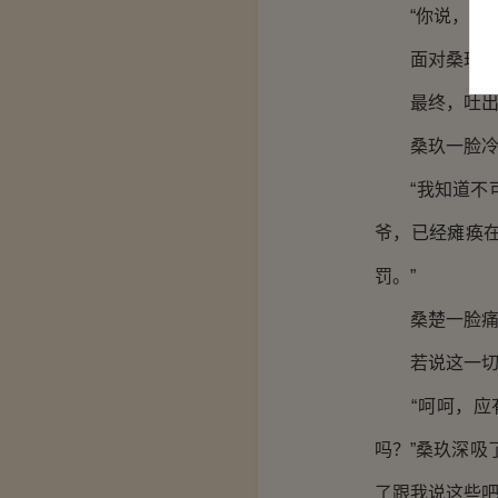
“你说，我该
面对桑玖的质
最终，吐出三
桑玖一脸冷笑
“我知道不可
爷，已经瘫痪
罚。”
桑楚一脸痛苦
若说这一切跟
“呵呵，应有
吗？”桑玖深吸
了跟我说这些吧