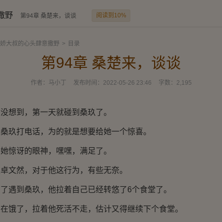
撒野
阅读到10%
第94章 桑楚来，谈谈
娇大叔的心头肆意撒野
>
目录
第94章 桑楚来，谈谈
作者：
马小丁
发布时间：
2022-05-26 23:46
字数：
2,195
想到，第一天就碰到桑玖了。
玖打电话，为的就是想要给她一个惊喜。
惊讶的眼神，嘿嘿，满足了。
文然，对于他这行为，有些无奈。
遇到桑玖，他拉着自己已经转悠了6个食堂了。
饿了，拉着他死活不走，估计又得继续下个食堂。