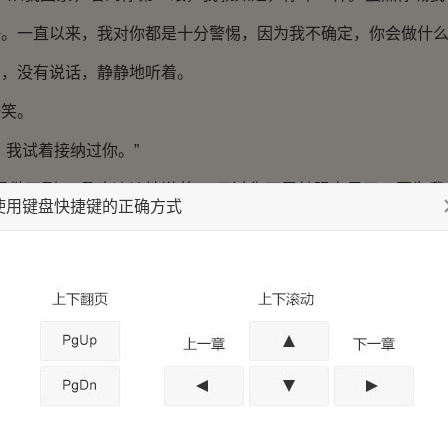
。一直以来，我对你都是十分警惕，因为我不确定，你会做什么
没有说话，静静地听着。
笑。
我试着接纳过你。”
做不到。”桑玖淡淡地说着。“不过你不用勉强自己了，因为我
使用键盘快捷键的正确方式
说有关系的话，那就是杀母之仇。”
缩。
估计是知道了一些事情吧。我的妈妈，若不是你的父母，你
会死。我们从未想过跟你们桑家有任何的牵扯，反而是你们家人
。以至于最后，我妈妈失去了生命。而我，也成为了孤儿。最后
”